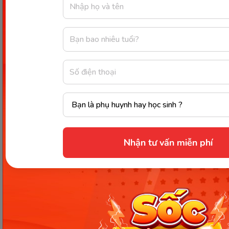
Top 7 cuốn sách học tiếng
Việt dành cho người Hàn hay
nhất hiện nay
Ngoài những giờ lên lớp được sự hướng dẫn của gia
sư hay giáo viên, thì người dạy cần phải khuyến
khích việc tự học cũng như nghiên cứu ở nhà. Dưới
đây là top 7 cuốn sách học tiếng Việt dành cho
Nhận tư vấn miễn phí
người Hàn mà các bạn có thể cung cấp cho học
viên tham khảo.
Tiếng Việt 123 (Tiếng việt cho
người Hàn)