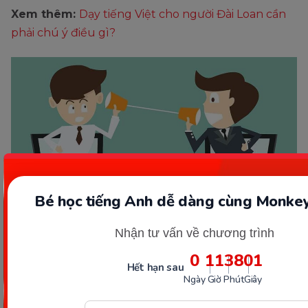
Xem thêm:
Dạy tiếng Việt cho người Đài Loan cần
phải chú ý điều gì?
Bé học tiếng Anh dễ dàng cùng Monkey
Nhận tư vấn về chương trình
Rắc rối về từ ngữ xưng hô. (Ảnh: Sưu tầm Internet)
0
11
37
59
Hết hạn sau
Thế mới nói việc học tiếng Việt thật khó khăn,
Ngày
Giờ
Phút
Giây
nhưng không có gì là không thể. Cứ nỗ lực từng
ngày ắt sẽ có ngày thành công thôi nhé.