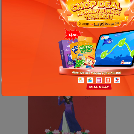
Sách có hơn 100 bài tập đa dạng như sắp xếp câu,
điền từ, viết câu hỏi… giúp rèn luyện cả 4 kỹ năng
nghe - nói - đọc - viết. Giúp cho các học viên ôn tập
và nắm vững những hệ thống từ vựng cũng như
ngữ pháp đã học.