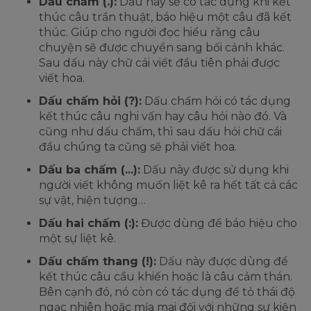
Dấu chấm (.):
Dấu này sẽ có tác dụng khi kết
thúc câu trần thuật, báo hiệu một câu đã kết
thúc. Giúp cho người đọc hiểu rằng câu
chuyện sẽ được chuyển sang bối cảnh khác.
Sau dấu này chữ cái viết đầu tiên phải được
viết hoa.
Dấu chấm hỏi (?):
Dấu chấm hỏi có tác dụng
kết thúc câu nghi vấn hay câu hỏi nào đó. Và
cũng như dấu chấm, thì sau dấu hỏi chữ cái
đầu chúng ta cũng sẽ phải viết hoa.
Dấu ba chấm (...):
Dấu này được sử dụng khi
người viết không muốn liệt kê ra hết tất cả các
sự vật, hiện tượng…
Dấu hai chấm (:):
Được dùng để báo hiệu cho
một sự liệt kê.
Dấu chấm thang (!):
Dấu này được dùng để
kết thúc câu cầu khiến hoặc là câu cảm thán.
Bên cạnh đó, nó còn có tác dụng để tỏ thái độ
ngạc nhiên hoặc mỉa mai đối với những sự kiện