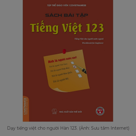
Dạy tiếng việt cho người Hàn 123. (Ảnh: Sưu tầm Internet)