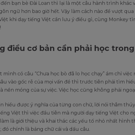
đến bạn bè Đài Loan thì lại là một câu hành trình khác 
gôn ngữ hơn bao giờ hết. Vậy làm cách nào để vượt qua 
Việt khi dạy tiếng Việt cần lưu ý điều gì, cùng Monkey t
!
 điều cơ bản cần phải học trong
t mình có câu “Chưa học bò đã lo học chạy” ám chỉ việc
âu vào gốc rễ của mọi vấn đề thì trước tiên phải tìm hiểu
à nền móng của sự việc. Việc học cũng không phải ngoại
hiểu được ý nghĩa của từng con chữ, lời nói thâm thúy
iếng Việt thì việc đầu tiên mà người dạy tiếng Việt cho n
làm là giới thiệu và khai thác các yếu tố nhỏ nhất hình 
t; đó chính là bảng chữ cái và dấu câu.