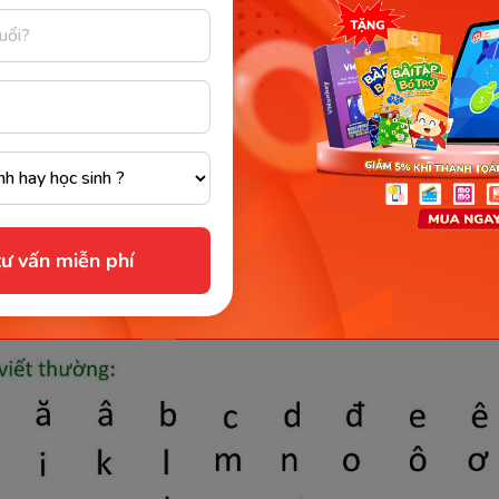
:
Một bộ phận cơ thể từ trán đến cằm người
hay đổi phụ âm cuối cùng là nghĩa của từ cũng đã thay đ
 thế người dạy cần lưu ý điều trên.
ư vấn miễn phí