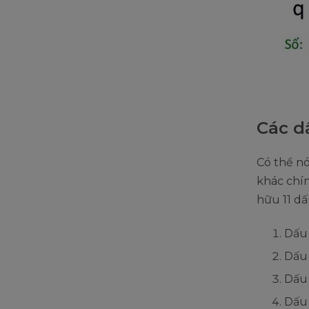
Các d
Có thể nó
khác chín
hữu 11 d
Dấu 
Dấu 
Dấu 
Dấu 