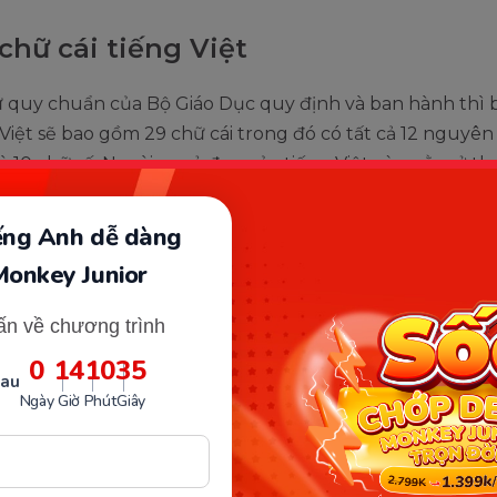
chữ cái tiếng Việt
 quy chuẩn của Bộ Giáo Dục quy định và ban hành thì
 Việt sẽ bao gồm 29 chữ cái trong đó có tất cả 12 nguyên
 10 chữ số. Ngoài ra, vẻ đẹp của tiếng Việt còn nằm ở t
ặt dấu câu; bao gồm 5 thanh âm. Đây không phải là lượ
lớn cho người nước ngoài, cụ thể người Đài khó có thể t
iếng Anh dễ dàng
đầu tiên.
Monkey Junior
 khi truyền đạt thông tin về bảng chữ cái, người dạy tiến
ấn về chương trình
i Loan nên cần chú ý đến các quy tắc phụ âm, nguyên â
0
14
10
34
có thể giúp bạn bè người Đài hiểu được tại sao lại có sự 
sau
Đồng thời qua đó thấy được sự khác biệt về nghĩa của từ
Ngày
Giờ
Phút
Giây
ay đổi về dấu hoặc thay đổi từ. Ví dụ ta có chữ “mặc” và “
:
Hành động khoác quần áo vào cơ thể