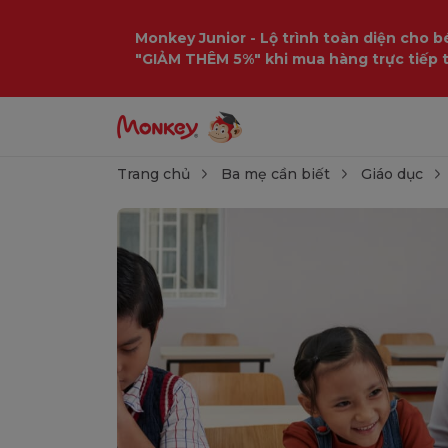
Monkey Junior - Lộ trình toàn diện cho bé
"GIẢM THÊM 5%" khi mua hàng trực tiếp 
Trang chủ
Ba mẹ cần biết
Giáo dục