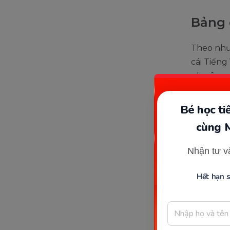
Bảng 
Theo như
cái Tiếng
phụ âm và
và cách đ
thức quá 
Bé học t
ngay lần 
cùng 
Ngoài ra,
Nhận tư v
người Đà
thanh để 
Hết hạn 
như thế. 
cần sự th
Mặc