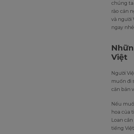
chúng ta 
rào cản n
và người 
ngay nhé
Những
Việt
Người Việ
muốn đi s
căn bản v
Nếu muốn 
hoa của t
Loan cần 
tiếng Việ