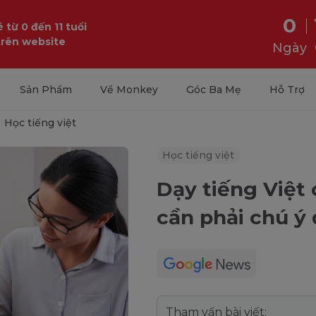
0
 từ 0 đến 11 tuổi
trên website
Ngày
Sản Phẩm
Về Monkey
Góc Ba Mẹ
Hỗ Trợ
Học tiếng việt
Học tiếng việt
Dạy tiếng Việt
cần phải chú ý 
Tham vấn bài viết: