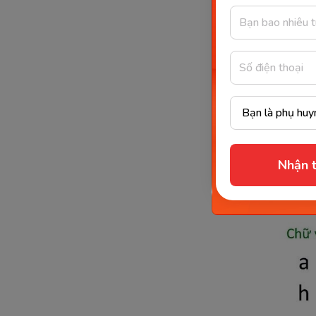
Mặt
Chỉ cần t
bộ nên vì
Nhận t