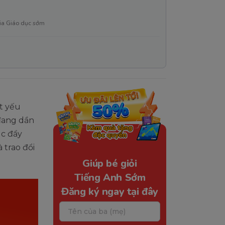
ia Giáo dục sớm
t yếu
 đang dần
úc đẩy
 trao đổi
Giúp bé giỏi
Tiếng Anh Sớm
Đăng ký ngay tại đây