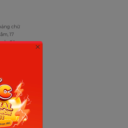
 bảng chữ
 âm, 17
hanh điệu
ng kiến
iếp thu
g Việt cho
m và dấu
biến đổi
 khi chỉ
mặt”.