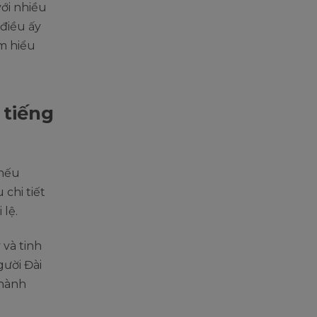
với nhiều
điều ấy
ìm hiểu
 tiếng
 nếu
 chi tiết
 lệ.
 và tinh
gười Đài
thành