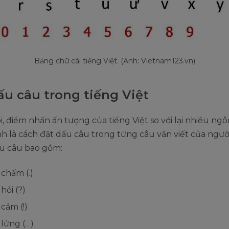
Bảng chữ cái tiếng Việt. (Ảnh: Vietnam123.vn)
ấu câu trong tiếng Việt
i, điểm nhấn ấn tượng của tiếng Việt so với lại nhiều ng
h là cách đặt dấu câu trong từng câu văn viết của người
ấu câu bao gồm:
chấm (.)
hỏi (?)
cảm (!)
lửng (…)