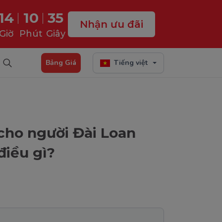
14
10
34
Nhận ưu đãi
Giờ
Phút
Giây
Bảng Giá
Tiếng việt
 cho người Đài Loan
điều gì?