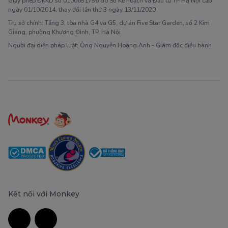
Giấy phép ĐKKD số 0106651756 do Sở Kế hoạch và Đầu tư TP Hà Nội cấp
ngày 01/10/2014, thay đổi lần thứ 3 ngày 13/11/2020
Trụ sở chính: Tầng 3, tòa nhà G4 và G5, dự án Five Star Garden, số 2 Kim
Giang, phường Khương Đình, TP. Hà Nội
Người đại diện pháp luật: Ông Nguyễn Hoàng Anh - Giám đốc điều hành
Kết nối với Monkey