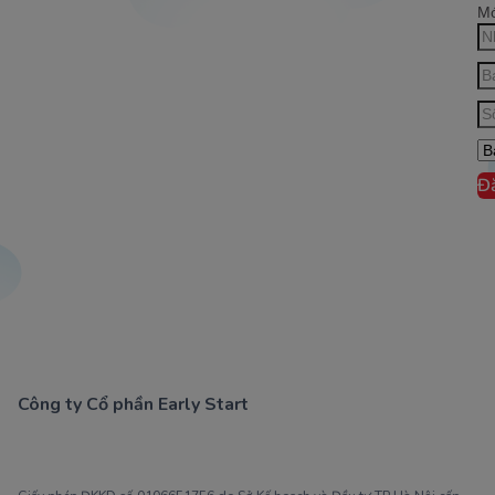
Mớ
Đ
Công ty Cổ phần Early Start
1900 63 60 52