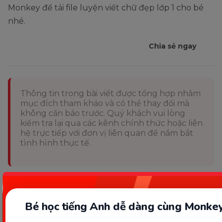
Monkey để tải file luyện viết chữ đẹp lớp 1 cho bé
nhé.
Chia sẻ ngay
Thông tin trong bài viết được tổng hợp nhằm
mục đích tham khảo và có thể thay đổi mà
không cần báo trước. Quý khách vui lòng
kiểm tra lại qua các kênh chính thức hoặc liên
hệ trực tiếp với đơn vị liên quan để nắm bắt
tình hình thực tế.
Bé học tiếng Anh dễ dàng cùng Monkey