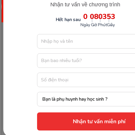
Nhận tư vấn về chương trình
0
08
03
52
Hết hạn sau
Ngày
Giờ
Phút
Giây
Các Bài Viết Mới Nhất
[Thảo luận] Cơn thịnh nộ (ăn
vạ) của trẻ | Kỷ luật tích cực #17
Ngày 18: Vì sao bé nhanh quên
từ tiếng Anh? Cách giúp con
nhớ lâu mà không cần học
nhiều
Ngày 17: Bé nhận diện từ nhanh
Nhận tư vấn miễn phí
qua hình ảnh – Chìa khóa giúp
con hiểu ngay không cần dịch