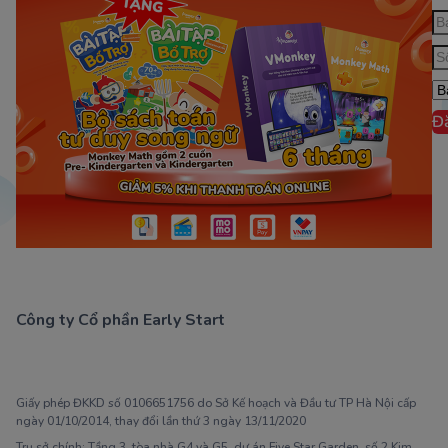
Đ
Công ty Cổ phần Early Start
1900 63 60 52
Giấy phép ĐKKD số 0106651756 do Sở Kế hoạch và Đầu tư TP Hà Nội cấp
ngày 01/10/2014, thay đổi lần thứ 3 ngày 13/11/2020
Trụ sở chính: Tầng 3, tòa nhà G4 và G5, dự án Five Star Garden, số 2 Kim