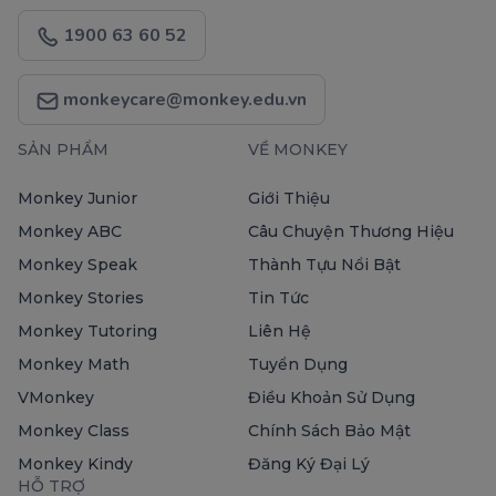
1900 63 60 52
monkeycare@monkey.edu.vn
SẢN PHẨM
VỀ MONKEY
Monkey Junior
Giới Thiệu
Monkey ABC
Câu Chuyện Thương Hiệu
Monkey Speak
Thành Tựu Nổi Bật
Monkey Stories
Tin Tức
Monkey Tutoring
Liên Hệ
Monkey Math
Tuyển Dụng
VMonkey
Điều Khoản Sử Dụng
Monkey Class
Chính Sách Bảo Mật
Monkey Kindy
Đăng Ký Đại Lý
HỖ TRỢ