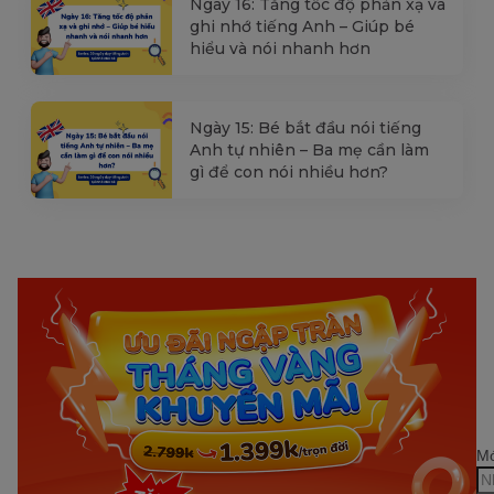
Ngày 16: Tăng tốc độ phản xạ và
ghi nhớ tiếng Anh – Giúp bé
hiểu và nói nhanh hơn
Ngày 15: Bé bắt đầu nói tiếng
Anh tự nhiên – Ba mẹ cần làm
gì để con nói nhiều hơn?
Mớ