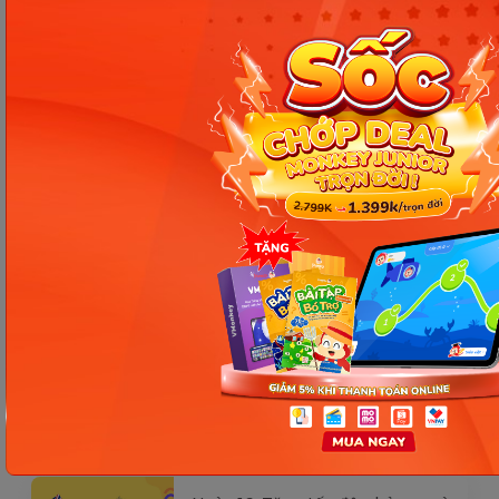
Các Bài Viết Mới Nhất
[Thảo luận] Cơn thịnh nộ (ăn
vạ) của trẻ | Kỷ luật tích cực #17
Ngày 18: Vì sao bé nhanh quên
từ tiếng Anh? Cách giúp con
nhớ lâu mà không cần học
nhiều
Ngày 17: Bé nhận diện từ nhanh
qua hình ảnh – Chìa khóa giúp
con hiểu ngay không cần dịch