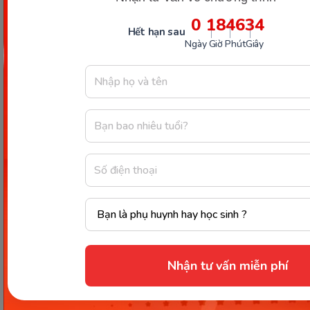
0
18
46
33
Hết hạn sau
Chia sẻ ngay
Ngày
Giờ
Phút
Giây
Thông tin trong bài viết được tổng hợp nhằm
mục đích tham khảo và có thể thay đổi mà
không cần báo trước. Quý khách vui lòng
kiểm tra lại qua các kênh chính thức hoặc liên
hệ trực tiếp với đơn vị liên quan để nắm bắt
tình hình thực tế.
Nhận tư vấn miễn phí