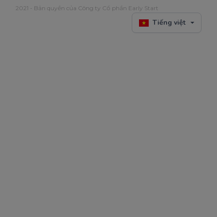
2021 - Bản quyền của Công ty Cổ phần Early Start
Tiếng việt