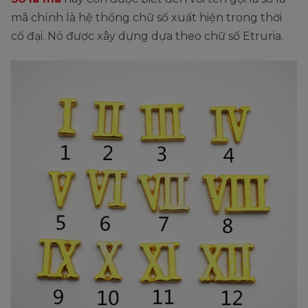
mã chính là hệ thống chữ số xuất hiện trong thời
cổ đại. Nó được xây dựng dựa theo chữ số Etruria.