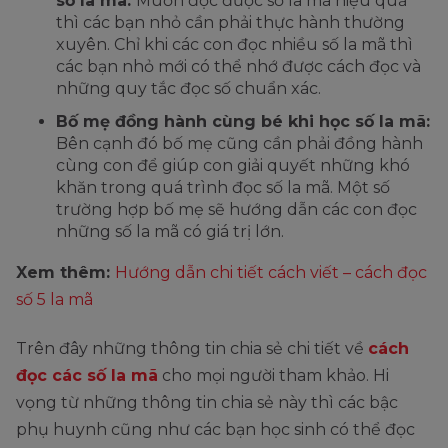
số la mã:
Muốn đọc được số la mã hiệu quả
thì các bạn nhỏ cần phải thực hành thường
xuyên. Chỉ khi các con đọc nhiều số la mã thì
các bạn nhỏ mới có thể nhớ được cách đọc và
những quy tắc đọc số chuẩn xác.
Bố mẹ đồng hành cùng bé khi học số la mã:
Bên cạnh đó bố mẹ cũng cần phải đồng hành
cùng con để giúp con giải quyết những khó
khăn trong quá trình đọc số la mã. Một số
trường hợp bố mẹ sẽ hướng dẫn các con đọc
những số la mã có giá trị lớn.
Xem thêm:
Hướng dẫn chi tiết cách viết – cách đọc
số 5 la mã
Trên đây những thông tin chia sẻ chi tiết về
cách
đọc các số la mã
cho mọi người tham khảo. Hi
vọng từ những thông tin chia sẻ này thì các bậc
phụ huynh cũng như các bạn học sinh có thể đọc