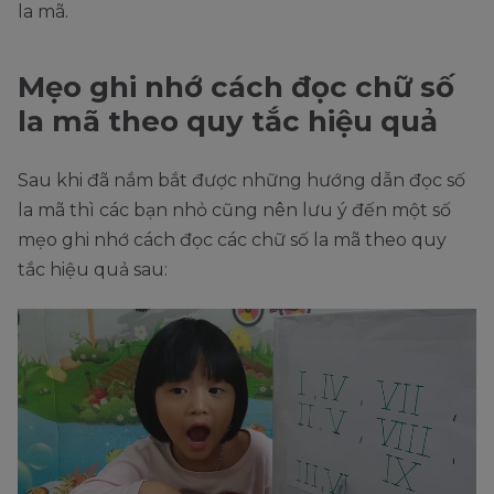
la mã.
Mẹo ghi nhớ cách đọc chữ số
la mã theo quy tắc hiệu quả
Sau khi đã nắm bắt được những hướng dẫn đọc số
la mã thì các bạn nhỏ cũng nên lưu ý đến một số
mẹo ghi nhớ cách đọc các chữ số la mã theo quy
tắc hiệu quả sau: