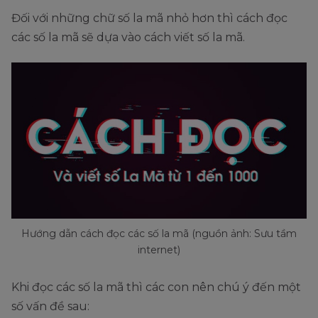
Đối với những chữ số la mã nhỏ hơn thì cách đọc
các số la mã sẽ dựa vào cách viết số la mã.
Hướng dẫn cách đọc các số la mã (nguồn ảnh: Sưu tầm
internet)
Khi đọc các số la mã thì các con nên chú ý đến một
số vấn đề sau: