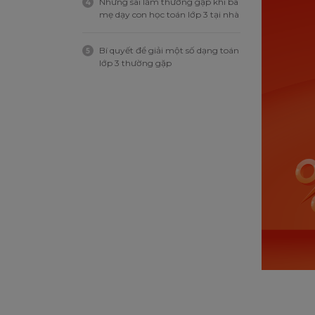
Những sai lầm thường gặp khi ba
4
mẹ dạy con học toán lớp 3 tại nhà
Bí quyết để giải một số dạng toán
5
lớp 3 thường gặp