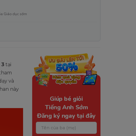
ia Giáo dục sớm
 3
tại
 tham
dạy và
khan này
Giúp bé giỏi
Tiếng Anh Sớm
Đăng ký ngay tại đây