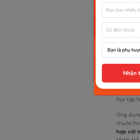
Monke
đình 
Là ứng d
phát tri
hàng triệ
Không d
Nhận t
Math
, cò
bài học.
động, tự 
học tập h
Ứng dụng
thuộc h
hợp với 