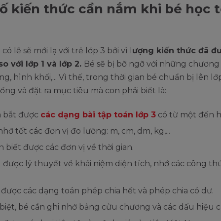
ố kiến thức cần nắm khi bé học 
ó lẽ sẽ mới lạ với trẻ lớp 3 bởi vì l
ượng kiến thức đã đ
o với lớp 1 và lớp 2.
Bé sẽ bị bỡ ngỡ với những chương
g, hình khối,... Vì thế, trong thời gian bé chuẩn bị lên l
ống và đặt ra mục tiêu mà con phải biết là:
 bắt được
các dạng bài tập toán lớp 3
có từ một đến hai
nhớ tốt các đơn vị đo lường: m, cm, dm, kg,...
 biết được các đơn vị về thời gian.
 được lý thuyết về khái niệm diện tích, nhớ các công th
.
được các dạng toán phép chia hết và phép chia có dư.
biệt, bé cần ghi nhớ bảng cửu chương và các dấu hiệu ch