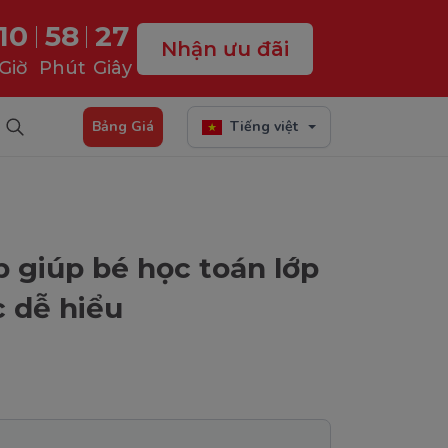
10
58
26
Nhận ưu đãi
Giờ
Phút
Giây
Bảng Giá
Tiếng việt
 giúp bé học toán lớp
c dễ hiểu