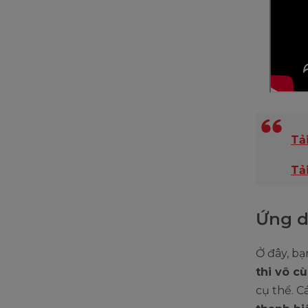
Tả
Tả
Ứng d
Ở đây, bạ
thi vô c
cụ thể. C