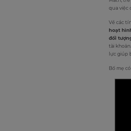
Math, trẻ
qua việc 
Về các tí
hoạt hìn
đối tượn
tài khoả
lực giúp 
Bố mẹ có