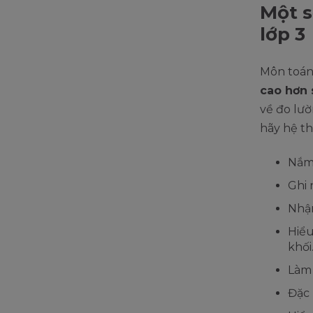
Một s
lớp 3
Môn toán c
cao hơn s
về đo lườn
hãy hệ th
Nắm
Ghi 
Nhận
Hiểu
khối
Làm 
Đặc 