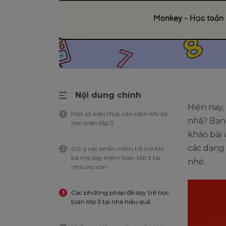
Nội dung chính
Hiện nay
Một số kiến thức cần nắm khi bé
1
nhà? Bạn 
học toán lớp 3
khảo bài 
các dạng 
Gợi ý các phần mềm hỗ trợ khi
2
ba mẹ dạy thêm toán lớp 3 tại
nhé.
nhà cho con
Các phương pháp để dạy trẻ học
3
toán lớp 3 tại nhà hiệu quả