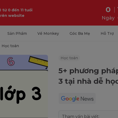
0
 từ 0 đến 11 tuổi
trên website
Ngày
Sản Phẩm
Về Monkey
Góc Ba Mẹ
Hỗ Trợ
Học toán
Học toán
5+ phương pháp
3 tại nhà dễ họ
Tham vấn bài viết: