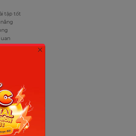
i tập tốt
 nâng
rong
quan
dạy
ọn những
à bố mẹ
 không
 an toàn