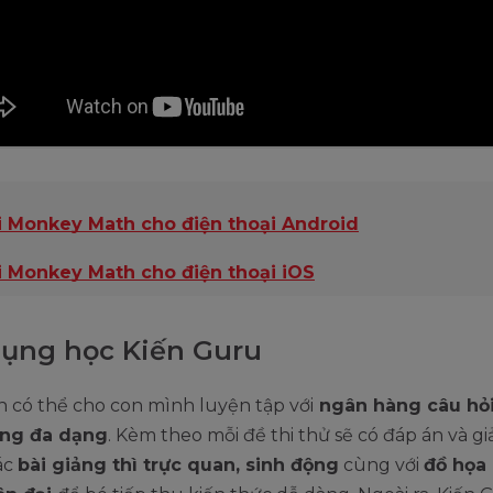
i Monkey Math cho điện thoại Android
i Monkey Math cho điện thoại iOS
ụng học Kiến Guru
n có thể cho con mình luyện tập với
ngân hàng câu hỏi
ùng đa dạng
. Kèm theo mỗi đề thi thử sẽ có đáp án và giả
ác
bài giảng thì trực quan, sinh động
cùng với
đồ họa