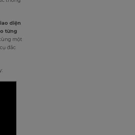
hức thông
iao diện
o từng
n cùng một
cụ đắc
y: