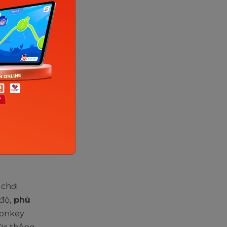
 gia
ng đến
g được
key
trong mỗi
ách chủ
hú khi
 chơi
độ,
phù
Monkey