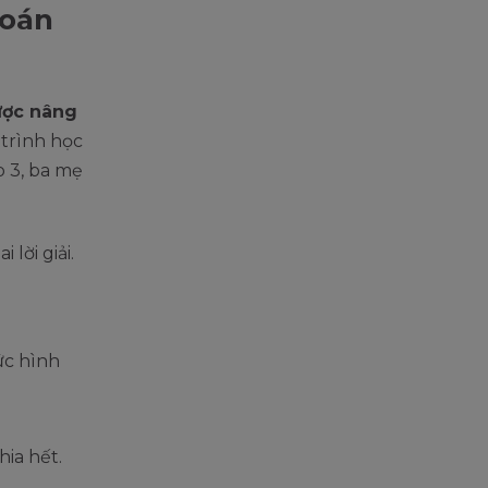
toán
ược nâng
 trình học
ớp 3, ba mẹ
 lời giải.
ức hình
ia hết.