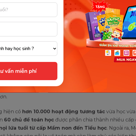
y Math - Ứng dụng học được nhiều
Việt lựa chọn
ụng dạy toán tư duy tiếng Anh hàng đầu Việt Nam
, hướ
ển năng lực và kỹ năng cho bé
là một sự lựa chọn đan
u bố mẹ tin dùng.
ừng lại ở một môn toán khô khan
mà thông qua
Mon
ư vấn miễn phí
n cho con t
hực hành, trải nghiệm các trò chơi thú vị 
Để qua đó, con bạn sẽ được lĩnh hội các kiến thức một c
nhiên mà không bị quá tải, cũng như có được sự hứng t
ơn.
 hiện có
hơn 10.000 hoạt động tương tác
vừa học vừa
ơn
60 chủ đề toán học
được phân chia thành nhiều cấp 
mọi lứa tuổi từ cấp Mầm non đến Tiểu học
. Ngoài ra, 