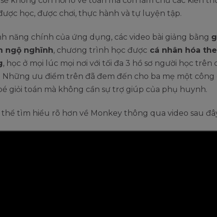
 sẽ không còn nỗi lo về toán mà còn làm chủ các kiến t
được học, được chơi, thực hành và tự luyện tập.
nh năng chính của ứng dụng, các video bài giảng bằng
g
h ngộ nghĩnh
, chương trình học được
cá nhân hóa the
g
, học ở mọi lúc mọi nơi với tối đa 3 hồ sơ người học trê
n. Những ưu điểm trên đã đem đến cho ba mẹ một công 
bé giỏi toán mà không cần sự trợ giúp của phụ huynh.
 thể tìm hiểu rõ hơn về Monkey thông qua video sau đâ