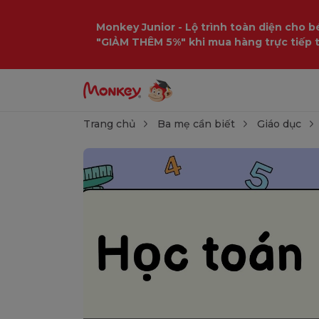
Monkey Junior - Lộ trình toàn diện cho bé
"GIẢM THÊM 5%" khi mua hàng trực tiếp 
Trang chủ
Ba mẹ cần biết
Giáo dục