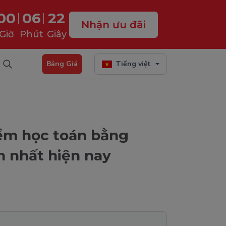
00
06
21
Nhận ưu đãi
Giờ
Phút
Giây
Bảng Giá
Tiếng việt
ềm học toán bằng
n nhất hiện nay