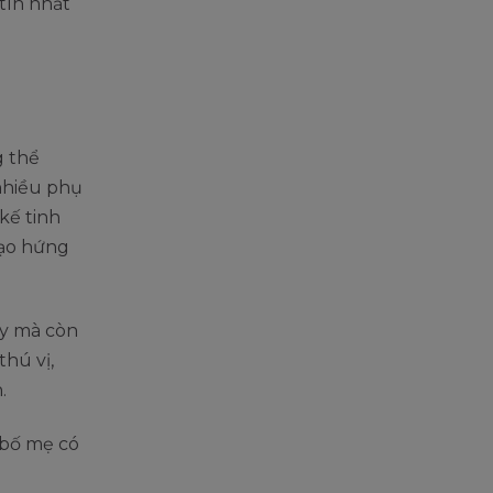
tín nhất
g thể
nhiều phụ
kế tinh
tạo hứng
uy mà còn
hú vị,
.
bố mẹ có