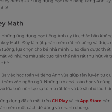
key đêm qua 7 ứng dụng học toán bằng tiếng Anh uy 
nhé!
ey Math
 những ứng dụng học tiếng Anh uy tín, chắc hẳn khôn
nkey Math. Đây là một phần mềm rất nổi tiếng và được 
 tưởng, lựa chọn cho bé nhà mình. Giao diện được thiết 
mắt với những màu sắc tươi tắn thế nên rất thu hút và 
ác bé.
iữa việc học toán và tiếng Anh vừa giúp rèn luyện tư d
 thêm vốn ngôn ngữ. Những trò chơi toán học vô cùng t
ới lứa tuổi nên tạo sự tò mò rất lớn và bé sẽ nhớ lâu hơn
, ứng dụng đã có mặt trên
CH Play
và cả
App Store
nên 
phần mềm một cách dễ dàng và nhanh chóng.