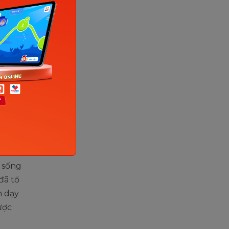
ngôn ngữ và
 sống
đã tổ
h dạy
ược