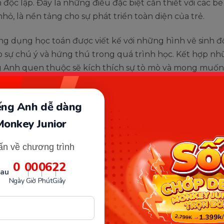
nh độc lập. Đây là những điều đặc biệt cần thiết với các b
nhỏ, là nền tảng cho sự phát triển toàn diện của trẻ.
g dụng học toán được viết kế với những hình vẽ sinh 
o sự chú ý và hứng thú trong quá trình học. Kết hợp n
g Anh quen thuộc sẽ kích thích sự tò mò và mong muốn
hỏ. Giúp trẻ có thể định hướng, trình bày ý tưởng rõ ràn
 đề một cách chủ động.
iếng Anh dễ dàng
Monkey Junior
ấn về chương trình
0
00
06
21
sau
Ngày
Giờ
Phút
Giây