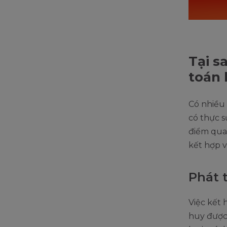
Tại s
toán 
Có nhiều
có thực s
điểm qua
kết hợp v
Phát 
Việc kết 
huy được