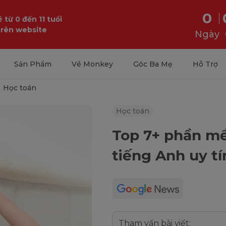
0
 từ 0 đến 11 tuổi
trên website
Ngày
Sản Phẩm
Về Monkey
Góc Ba Mẹ
Hỗ Trợ
Học toán
Học toán
Top 7+ phần m
tiếng Anh uy tí
Tham vấn bài viết: