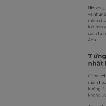
Hiện nay
và những
mềm chú 
kết hợp v
cách tự n
Anh
7 ứng
nhất 
Cùng với 
mềm học 
không tì
không uy 