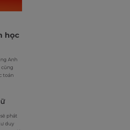
m học
ếng Anh
y cũng
c toán
gữ
 sẽ phát
tư duy