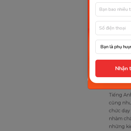
Trẻ học to
Nhận t
Học t
Tiếng An
cũng như
chức dạy 
nhàm chá
những ki