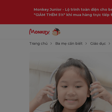
Monkey Junior - Lộ trình toàn diện cho bé
"GIẢM THÊM 5%" khi mua hàng trực tiếp 
Trang chủ
Ba mẹ cần biết
Giáo dục