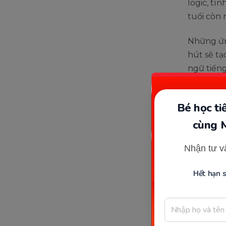
logic, tí
tuổi còn 
Những ứn
hút sẽ tạ
ngữ tiến
của trẻ n
nhận vấn
Bé học t
cùng 
Nhận tư v
Hết hạn 