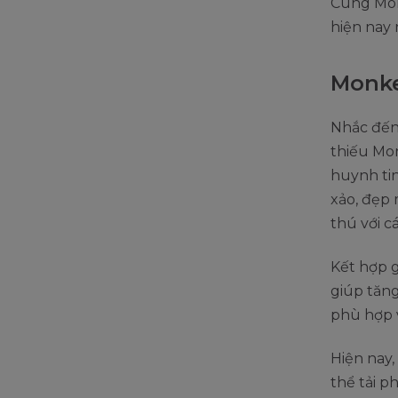
Cùng Mon
hiện nay 
Monk
Nhắc đến
thiếu Mo
huynh tin
xảo, đẹp 
thú với c
Kết hợp g
giúp tăng
phù hợp v
Hiện nay
thể tải 