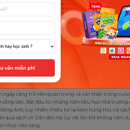
án kết hợp với tiếng Anh sẽ phát huy được khả năng tiếp nhận 
nâng cao tư duy. (Ảnh: Sưu tầm Internet)
ư vấn miễn phí
iếng Anh một cách thụ động
h ngày càng trở nên quan trọng và cần thiết trong cuộc
 công việc. Bắt đầu từ những năm tiểu học nhà trường 
tiếng Anh, tuy nhiên nhiều bé lại kém hứng thú với các
n qua sách vở. Dẫn đến hệ lụy rất lớn khi không nắm đ
ến thức nền tảng.