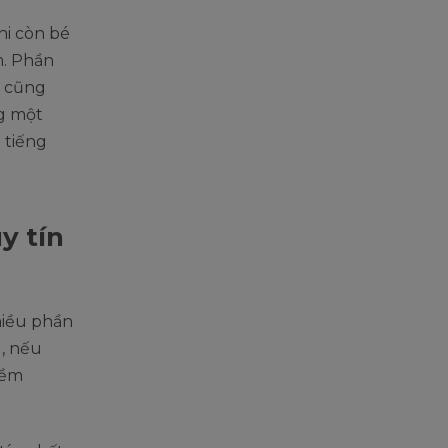
hi còn bé
m. Phần
ó cũng
ng một
 tiếng
y tín
hiều phần
, nếu
mềm