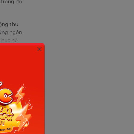
é trong độ
động thu
hững ngôn
 học hỏi
g và nhìn