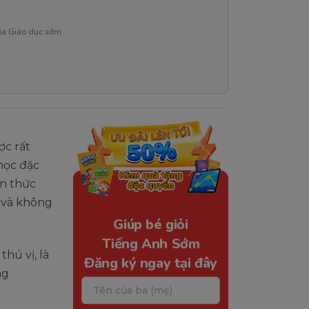
ia Giáo dục sớm
c rất
học đặc
ến thức
n và không
Giúp bé giỏi
Tiếng Anh Sớm
hú vị, là
Đăng ký ngay tại đây
ng