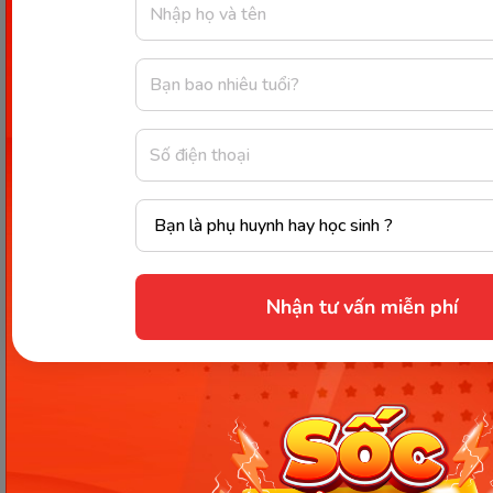
Nhận tư vấn miễn phí
Bấm Install để hoàn thành cài đặt. (Ảnh: Sưu tầm Internet)
Bước 8