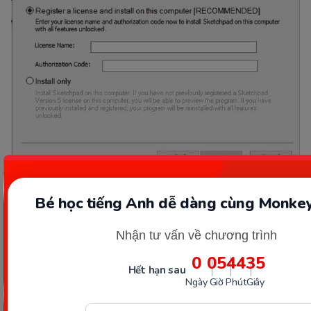
Hoàn thành bước cài đặt phần mềm cho máy. (Ảnh: Sưu
Bé học tiếng Anh dễ dàng cùng Monkey
tầm Internet)
Nhận tư vấn về chương trình
Bước 7
0
05
44
34
Hết hạn sau
Ngày
Giờ
Phút
Giây
Tiếp tục nhấn Install một lần nữa để cài đặt công cụ
Sketchpad cho máy tính