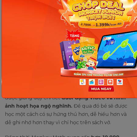
Phần mềm học Toán với các phương pháp giáo dục hiện
đại Monkey Math. (Ảnh: Monkey)
Cụ thể, nội dung bài học trên Monkey Math sẽ có
hơn 400 bài học, với hơn 60 chủ đề toán
từ phép
tính cộng, trừ, nhân, chia cho đến các kiến thức bé
sẽ được học trong chương trình tiểu học. Tất cả
được giảng dạy chi tiết
dưới dạng video và hình
ảnh hoạt họa ngộ nghĩnh.
Để qua đó bé sẽ được
học một cách có sự hứng thú hơn, dễ hiểu hơn và
dễ ghi nhớ hơn thay vì chỉ học trên sách vở.