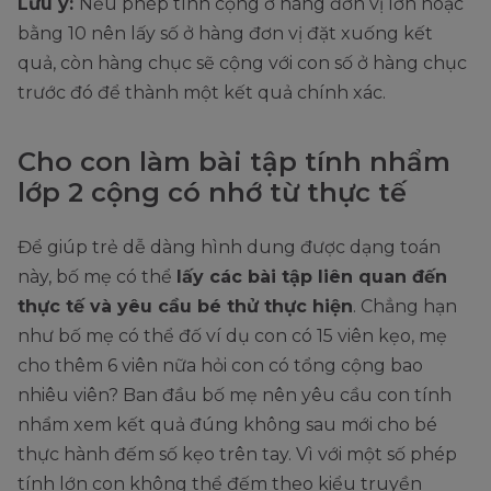
Lưu ý:
Nếu phép tính cộng ở hàng đơn vị lớn hoặc
bằng 10 nên lấy số ở hàng đơn vị đặt xuống kết
quả, còn hàng chục sẽ cộng với con số ở hàng chục
trước đó để thành một kết quả chính xác.
Cho con làm bài tập tính nhẩm
lớp 2 cộng có nhớ từ thực tế
Để giúp trẻ dễ dàng hình dung được dạng toán
này, bố mẹ có thể
lấy các bài tập liên quan đến
thực tế và yêu cầu bé thử thực hiện
. Chẳng hạn
như bố mẹ có thể đố ví dụ con có 15 viên kẹo, mẹ
cho thêm 6 viên nữa hỏi con có tổng cộng bao
nhiêu viên? Ban đầu bố mẹ nên yêu cầu con tính
nhẩm xem kết quả đúng không sau mới cho bé
thực hành đếm số kẹo trên tay. Vì với một số phép
tính lớn con không thể đếm theo kiểu truyền