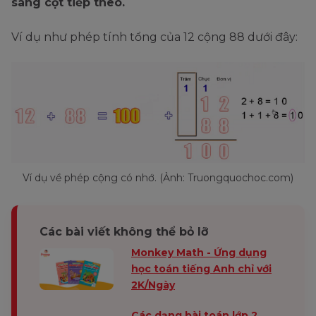
sang cột tiếp theo.
Ví dụ như phép tính tổng của 12 cộng 88 dưới đây:
Ví dụ về phép cộng có nhớ. (Ảnh: Truongquochoc.com)
Các bài viết không thể bỏ lỡ
Monkey Math - Ứng dụng
học toán tiếng Anh chỉ với
2K/Ngày
Các dạng bài toán lớp 2