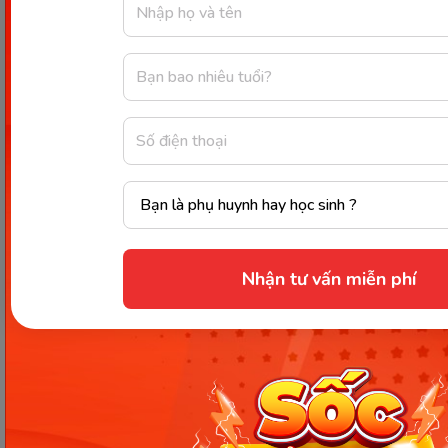
phương pháp và bí quyết sau đây:
Xây dựng nền tảng và niềm
hứng thú khi học toán cho bé
cùng Monkey Math
Monkey Math
được biết đến là ứng dụng dạy toán
tư duy tiếng Anh online được Monkey phát triển
dành riêng cho đối tượng là trẻ mầm non và tiểu
học, với nội dung được bám sát chương trình GDPT
Nhận tư vấn miễn phí
mới nhất của Bộ GDĐT.