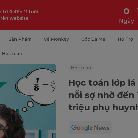
0
 từ 0 đến 11 tuổi
trên website
Ngày
Sản Phẩm
Về Monkey
Góc Ba Mẹ
Hỗ Trợ
Học toán
Học toán
Học toán lớp lá
nỗi sợ nhờ đến 
triệu phụ huyn