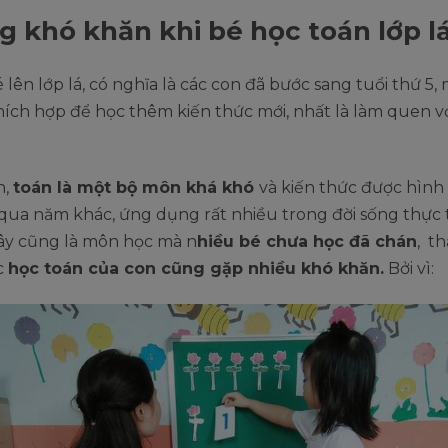
 khó khăn khi bé học toán lớp l
é lên lớp lá, có nghĩa là các con đã bước sang tuổi thứ 5,
thích hợp để học thêm kiến thức mới, nhất là làm quen v
n,
toán là một bộ môn khá khó
và kiến thức được hình
qua năm khác, ứng dụng rất nhiều trong đời sống thực 
y cũng là môn học mà n
hiều bé chưa học đã chán
, t
c
học toán của con cũng gặp nhiều khó khăn.
Bởi vì: