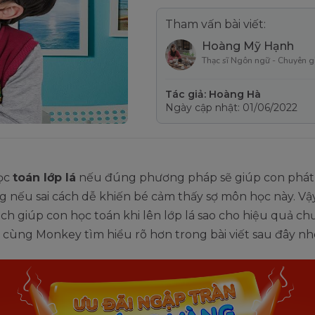
Tham vấn bài viết:
Hoàng Mỹ Hạnh
Thạc sĩ Ngôn ngữ - Chuyên g
Tác giả: Hoàng Hà
Ngày cập nhật: 01/06/2022
ọc
toán lớp lá
nếu đúng phương pháp sẽ giúp con phát t
g nếu sai cách dễ khiến bé cảm thấy sợ môn học này. V
ách giúp con học toán khi lên lớp lá sao cho hiệu quả c
 cùng Monkey tìm hiểu rõ hơn trong bài viết sau đây nh