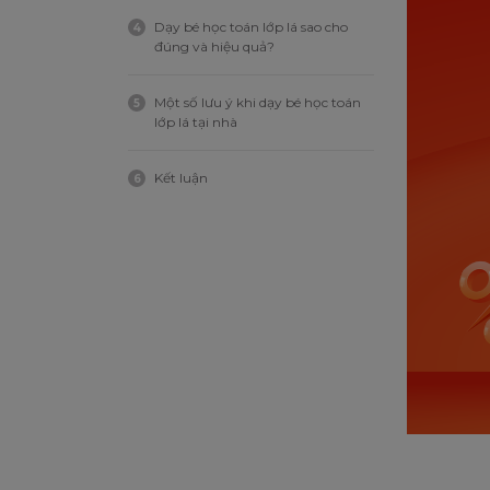
Dạy bé học toán lớp lá sao cho
4
đúng và hiệu quả?
Một số lưu ý khi dạy bé học toán
5
lớp lá tại nhà
Kết luận
6