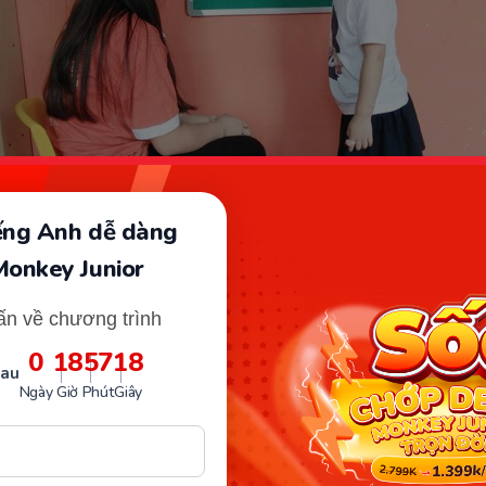
iếng Anh dễ dàng
Monkey Junior
ấn về chương trình
0
18
57
16
Vì bé mới 5 tuổi nên việc học toán khá khó khăn. (Ảnh: Bút Lá Tre
sau
Ngày
Giờ
Phút
Giây
còn khá ham chơi:
Các bé học lớp lá, mới 5 tuổi nên ch
 với việc học nghiêm túc nên khi cho con làm quen với 
thấy lạ lẫm, sợ sệt hay còn tinh thần ham chơi nhiều hơn