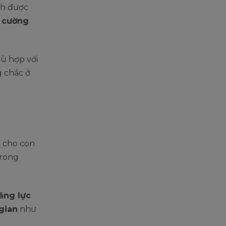
nh được
 cường
ù hợp với
g chắc ở
ể cho con
trong
năng lực
gian
như