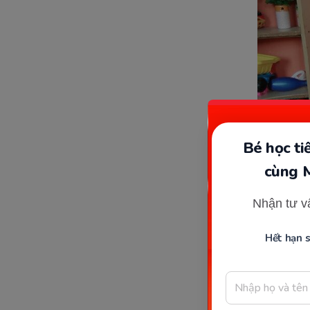
Bé học t
cùng 
Nhận tư v
Hết hạn 
Bé 
quen
cảm 