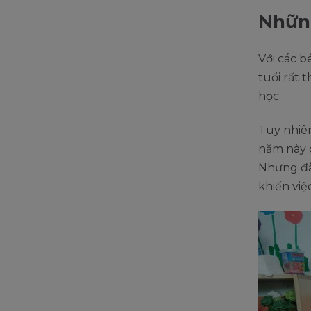
Những
Với các b
tuổi rất 
học.
Tuy nhiê
năm này 
Nhưng đâ
khiến việ