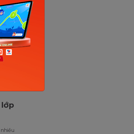
trên sách
 thấy sợ
mình.
 bố mẹ khá
c theo
iác chán
ích lũy,
bị choáng
n bị tụt
 lớp
 nhiều