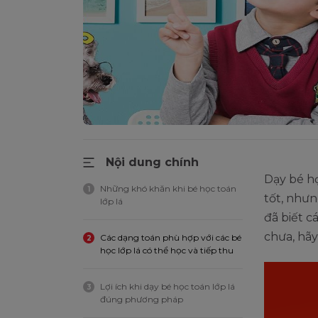
Nội dung chính
Dạy bé h
Những khó khăn khi bé học toán
1
tốt, nhưn
lớp lá
đã biết c
chưa, hãy
Các dạng toán phù hợp với các bé
2
học lớp lá có thể học và tiếp thu
Lợi ích khi dạy bé học toán lớp lá
3
đúng phương pháp