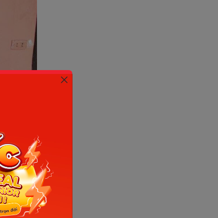
)
ưa thể làm
toán sẽ
.