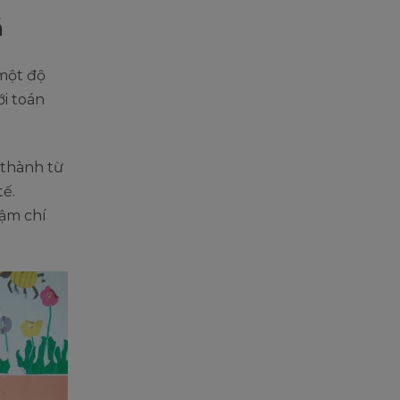
á
 một độ
ới toán
 thành từ
tế.
hậm chí