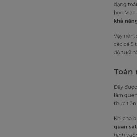
dạng toá
học. Việc
khả năng
Vậy nên,
các bé 5 
độ tuổi n
Toán 
Đây được
làm quen
thực tiễn
Khi cho b
quan sát
hình vuôn