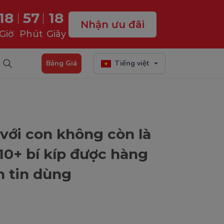
18
57
16
Nhận ưu đãi
Giờ
Phút
Giây
Bảng Giá
Tiếng việt
 với con không còn là
10+ bí kíp được hàng
h tin dùng