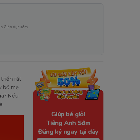
ia Giáo dục sớm
riển rất
ậy bố mẹ
hưa? Nếu
é.
Giúp bé giỏi
Tiếng Anh Sớm
Đăng ký ngay tại đây