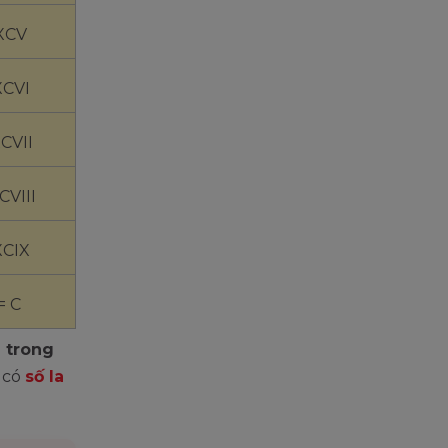
 XCV
XCVI
XCVII
CVIII
XCIX
= C
ì
trong
g có
số la