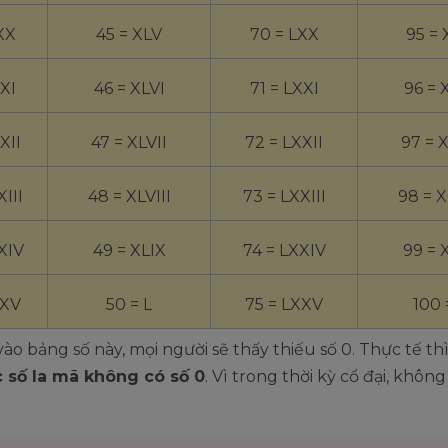
XX
45 = XLV
70 = LXX
95 =
XXI
46 = XLVI
71 = LXXI
96 = 
XII
47 = XLVII
72 = LXXII
97 = 
XIII
48 = XLVIII
73 = LXXIII
98 = X
XIV
49 = XLIX
74 = LXXIV
99 = 
XXV
50 = L
75 = LXXV
100 
vào bảng số này, mọi người sẽ thấy thiếu số 0. Thực tế th
 số la mã không có số 0
. Vì trong thời kỳ cổ đại, khôn