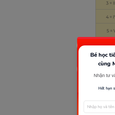
3 = I
4 = 
5 = 
6 = V
Bé học t
7 = V
cùng 
8 = VI
Nhận tư v
9 = 
Hết hạn 
10 =
11 = 