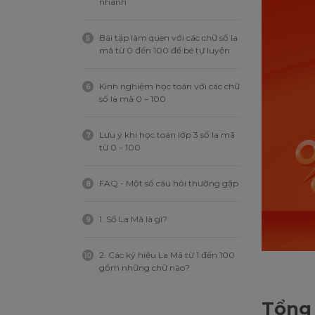
nhanh
Bài tập làm quen với các chữ số la
5
mã từ 0 đến 100 để bé tự luyện
Kinh nghiệm học toán với các chữ
6
số la mã 0 – 100
Lưu ý khi học toán lớp 3 số la mã
7
từ 0 – 100
FAQ - Một số câu hỏi thường gặp
8
1. Số La Mã là gì?
9
2. Các ký hiệu La Mã từ 1 đến 100
10
gồm những chữ nào?
Tổng 