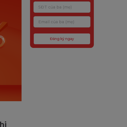
Đăng ký ngay
hi