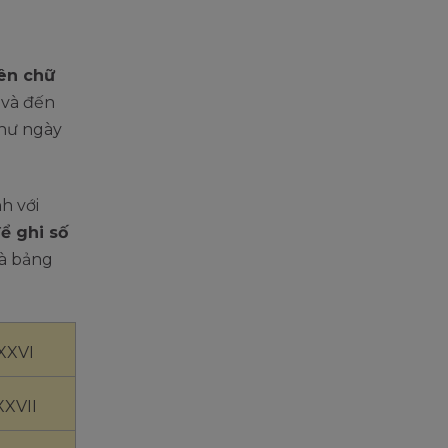
rên chữ
 và đến
như ngày
h với
ể ghi số
là bảng
LXXVI
XXVII