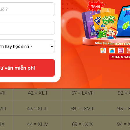
II
37 = XXXVII
62 = LXII
87 = L
III
38 = XXXVIII
63 = LXIII
88 = LX
XIV
39 = XXXIX
64 = LXIV
89 = L
XV
40 = XL
65 = LXV
90 =
ư vấn miễn phí
XVI
41 = XLI
66 = LXVI
91 = 
VII
42 = XLII
67 = LXVII
92 = 
VIII
43 = XLIII
68 = LXVIII
93 = X
XIX
44 = XLIV
69 = LXIX
94 = 