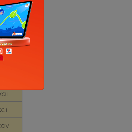
XXXVII
XXVIII
XXXIX
 XC
XCI
XCII
CIII
XCIV