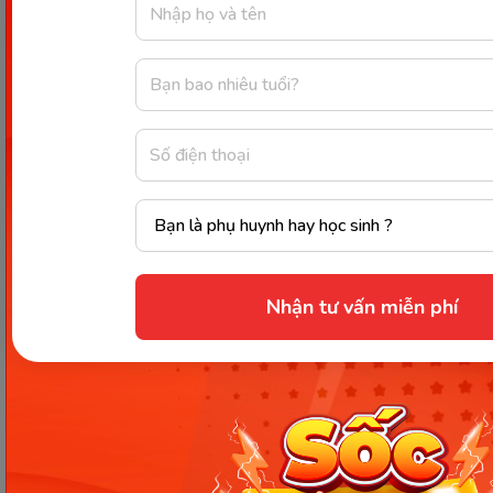
còn nhỏ.
Điều này tạo tiền đề cho sự phát triển tư duy của
trẻ về lâu về dài. Do đó, việc trẻ làm quen với các bài
tập nhận biết và toán tư duy cho bé 2 tuổi là quyết
định đúng đắn trong giai đoạn đầu đời cho trẻ.
Nhận tư vấn miễn phí