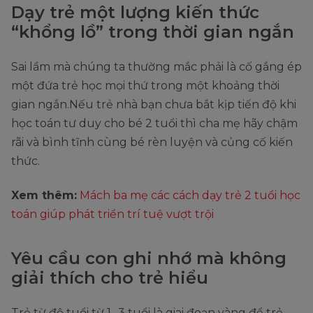
Dạy trẻ một lượng kiến thức
“khổng lồ” trong thời gian ngắn
Sai lầm mà chúng ta thường mắc phải là cố gắng ép
một đứa trẻ học mọi thứ trong một khoảng thời
gian ngắn.Nếu trẻ nhà bạn chưa bắt kịp tiến độ khi
học toán tư duy cho bé 2 tuổi thì cha mẹ hãy chậm
rãi và bình tĩnh cùng bé rèn luyện và củng cố kiến ​​
thức.
Xem thêm:
Mách ba mẹ các cách dạy trẻ 2 tuổi học
toán giúp phát triển trí tuệ vượt trội
Yêu cầu con ghi nhớ mà không
giải thích cho trẻ hiểu
Trẻ từ độ tuổi từ 1 -3 tuổi là giai đoạn vàng để trẻ