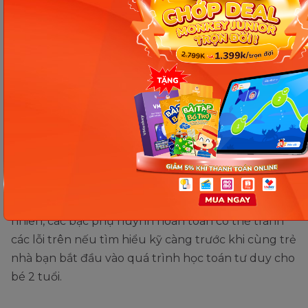
Trẻ nhận biết con số qua hình ảnh sinh động. (Ảnh: Sưu tầm
Internet)
Những sai lầm của bố mẹ khi
dạy con 2 tuổi học toán tư duy
Quá trình học của bé cũng là quá trình học của cả
cha mẹ. Vì thế trong quá trình truyền đạt khó có
thể tránh khỏi những sai sót không đáng có. Tuy
nhiên, các bậc phụ huynh hoàn toàn có thể tránh
các lỗi trên nếu tìm hiểu kỹ càng trước khi cùng trẻ
nhà bạn bắt đầu vào quá trình học toán tư duy cho
bé 2 tuổi.