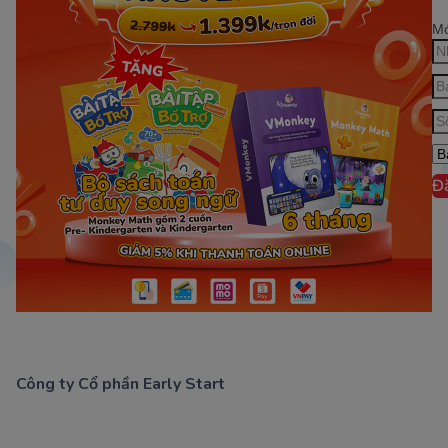
Mớ
Đ
Công ty Cổ phần Early Start
1900 63 60 52