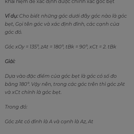
khái niệm để xác định được chính xác góc bẹt
Ví dụ:
Cho biết những góc dưới đây góc nào là góc
bẹt, Gọi tên góc và xác định đỉnh, các cạnh của
góc đó.
Góc xOy = 135°, zAt = 180°, tBk = 90°, xCt = 2. tBk
Giải:
Dựa vào đặc điểm của góc bẹt là góc có số đo
bằng 180°. Vậy nên, trong các góc trên thì góc zAt
và xCt chính là góc bẹt.
Trong đó:
Góc zAt có đỉnh là A và cạnh là Az, At