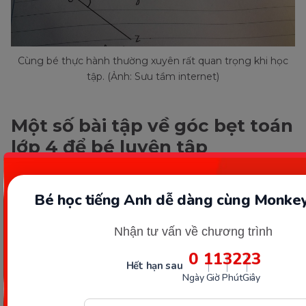
Cùng bé thực hành thường xuyên rất quan trọng khi học
tập. (Ảnh: Sưu tầm internet)
Một số bài tập về góc bẹt toán
lớp 4 để bé luyện tập
Bé học tiếng Anh dễ dàng cùng Monkey
Nhận tư vấn về chương trình
0
11
32
21
Hết hạn sau
Ngày
Giờ
Phút
Giây