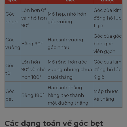
Lớn hơn 0°
Góc của kim
Góc
Mở hẹp, nhỏ hơn
và nhỏ hơn
đồng hồ lúc
nhọn
góc vuông
90°
1 giờ
Góc của góc
Góc
Hai cạnh vuông
Bằng 90°
bàn, góc
vuông
góc nhau
viên gạch
Lớn hơn
Mở rộng hơn góc
Góc của kim
Góc
90° và nhỏ
vuông nhưng chưa
đồng hồ lúc
tù
hơn 180°
duỗi thẳng
4 giờ
Hai cạnh thẳng
Góc
Mép thước
Bằng 180°
hàng, tạo thành
bẹt
kẻ thẳng
một đường thẳng
Các dạng toán về góc bẹt