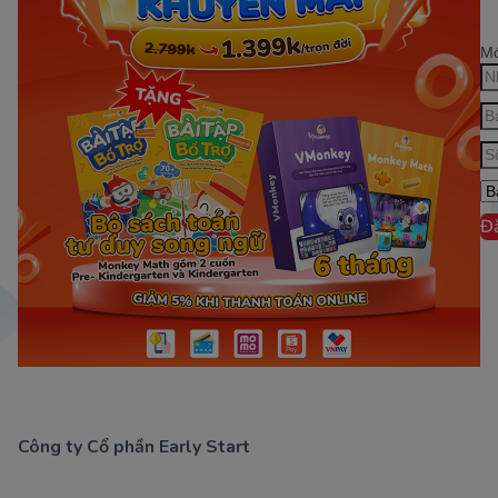
Mớ
Đ
Công ty Cổ phần Early Start
1900 63 60 52