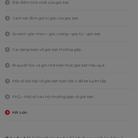
Đặc điểm tính chất của góc bẹt
2
Cách xác định giá trị góc của góc bẹt
3
So sánh: góc nhọn – góc vuông – góc tù – góc bẹt
4
Các dạng toán về góc bẹt thường gặp
5
Bí quyết học và ghi nhớ kiến thức góc bẹt hiệu quả
6
Một số bài tập về góc bẹt toán lớp 4 để bé luyện tập
7
FAQ – Một số câu hỏi thường gặp về góc bẹt
8
Kết luận
9