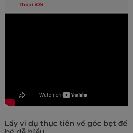
thoại iOS
Lấy ví dụ thực tiễn về góc bẹt để
bé dễ hiểu