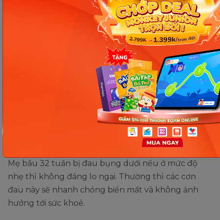
Cảnh giác trước triệu chứng của hiện tượng sinh non. (Ảnh:
Sưu tầm Internet)
Xem thêm:
Mẹ bầu 32 tuần con nặng bao nhiêu kg
theo tiêu chuẩn?
Mẹ bị đau bụng dưới nên làm
gì?
Mẹ bầu 32 tuần bị đau bụng dưới nếu ở mức độ
nhẹ thì không đáng lo ngại. Thường thì các cơn
đau này sẽ nhanh chóng biến mất và không ảnh
hưởng tới sức khoẻ.