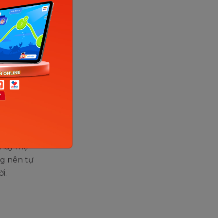
ử cung
 bà bầu
kiểu đau
t.
tại nhà.
g thuốc
ớt mà còn
c này mẹ
ng nên tự
ời.