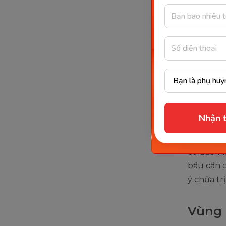
Bà bầu th
hoặc viêm
mà còn có
khá phổ 
Nếu bà bầ
Miễn sao 
đúng các
Nhận t
Nhưng nế
có dấu hi
bầu cần 
ý chữa tr
Vùng 