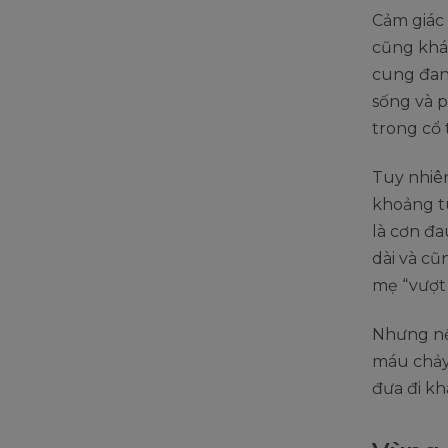
Cảm giác
cũng khá 
cung đang
sống và p
trong cổ 
Tuy nhiên
khoảng tu
là cơn đ
dài và c
mẹ “vượt
Nhưng nế
máu chảy 
đưa đi kh