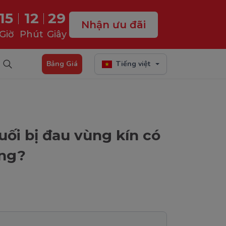
15
12
28
Nhận ưu đãi
Giờ
Phút
Giây
Bảng Giá
Tiếng việt
uối bị đau vùng kín có
ng?