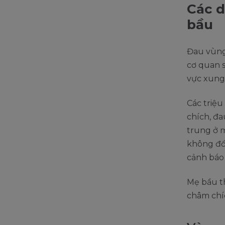
Các d
bầu
Đau vùng 
cơ quan s
vực xung
Các triệu
chích, đa
trung ở m
không đổ
cảnh báo 
Mẹ bầu t
châm chí