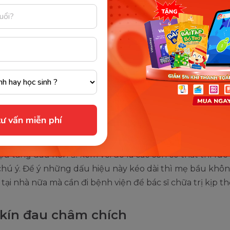
áng cuối bị đau vùng kín âm ỉ là do bị viêm nhiễm cổ t
 ống dẫn trứng. Dạng đau âm ỉ này không chỉ xảy ra với
 thể xảy ra với chị em phụ nữ không mang thai. Đây là 
biến và cũng là kiểu đau mà nhiều mẹ bầu mắc phải nhấ
u bị đau vùng kín âm ỉ thì có thể đi khám và tự chữa trị 
mẹ bầu cần tuân thủ đúng chỉ dẫn của bác sĩ và sử dụn
h. Tình trạng này sẽ sớm được khắc phục và giảm dần.
ư vấn miễn phí
u mẹ bầu cảm thấy cơn đau âm ỉ này không hề giảm b
ệu tăng đau hơn đi kèm với đó là các cơn co thắt thì lú
chú ý. Để ý những dấu hiệu này kéo dài thì mẹ bầu khô
ị tại nhà nữa mà cần đi bệnh viện để bác sĩ chữa trị kịp th
kín đau châm chích