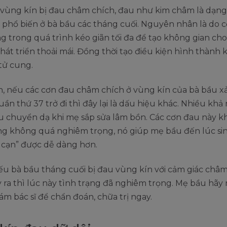
 vùng kín bị đau châm chích, đau như kim châm là dạn
phổ biến ở bà bầu các tháng cuối. Nguyên nhân là do c
 trong quá trình kéo giãn tối đa để tạo không gian cho
hát triển thoải mái. Đồng thời tạo điều kiện hình thành k
tử cung.
, nếu các cơn đau châm chích ở vùng kín của bà bầu xả
ần thứ 37 trở đi thì đây lại là dấu hiệu khác. Nhiều khả
au chuyển dạ khi mẹ sắp sửa lâm bồn. Các cơn đau này 
ũng không quá nghiêm trọng, nó giúp mẹ bầu đến lúc si
 cạn” được dễ dàng hơn.
u bà bầu tháng cuối bị đau vùng kín với cảm giác châm
ra thì lúc này tình trạng đã nghiêm trọng. Mẹ bầu hãy
ám bác sĩ để chẩn đoán, chữa trị ngay.