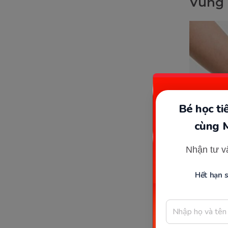
Vùng 
Bé học t
cùng 
Nhận tư v
Hết hạn 