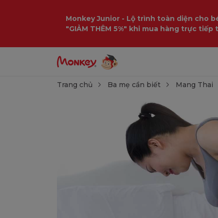
Monkey Junior - Lộ trình toàn diện cho bé
"GIẢM THÊM 5%" khi mua hàng trực tiếp 
Trang chủ
Ba mẹ cần biết
Mang Thai