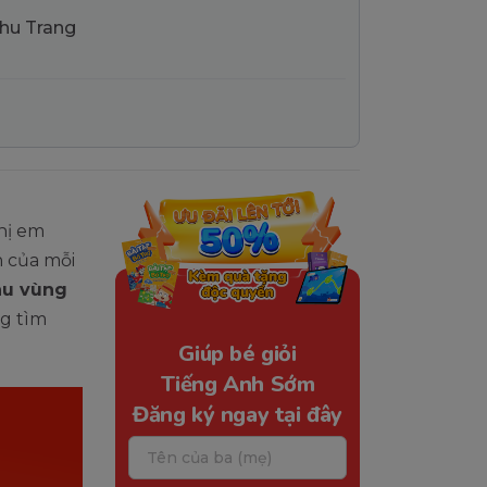
Thu Trang
chị em
n của mỗi
au vùng
g tìm
Giúp bé giỏi
Tiếng Anh Sớm
Đăng ký ngay tại đây