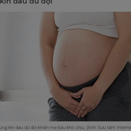
kín đau dữ dội
ùng kín đau dữ dội khiến mẹ bầu khó chịu. (Ảnh: Sưu tầm Interne