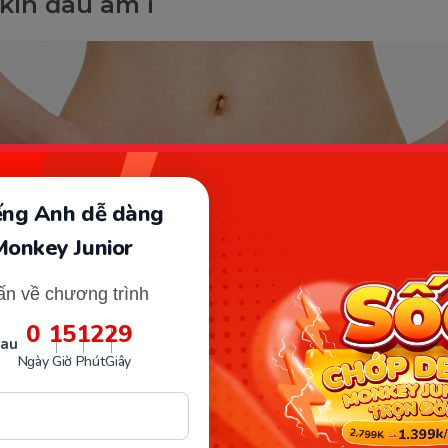
kín đau âm ỉ
iếng Anh dễ dàng
Monkey Junior
ấn về chương trình
0
15
12
28
sau
Ngày
Giờ
Phút
Giây
Bà bầu cảm thấy đau âm ỉ ở vùng kín. (Ảnh: Sưu tầm Internet)