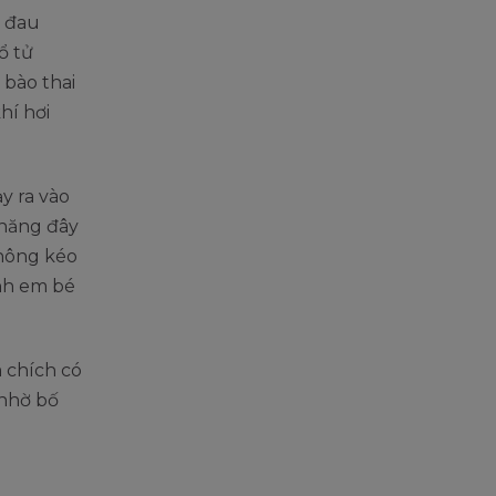
g đau
ổ tử
 bào thai
hí hơi
y ra vào
 năng đây
không kéo
nh em bé
 chích có
 nhờ bố