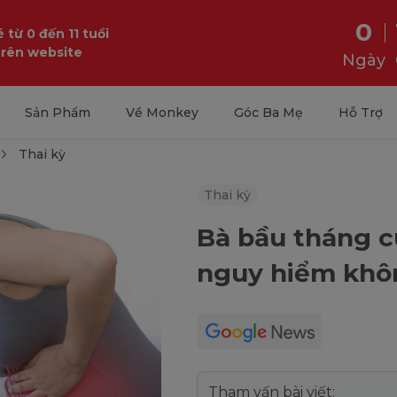
0
 từ 0 đến 11 tuổi
trên website
Ngày
Sản Phẩm
Về Monkey
Góc Ba Mẹ
Hỗ Trợ
Thai kỳ
Thai kỳ
Bà bầu tháng c
nguy hiểm khô
Tham vấn bài viết: