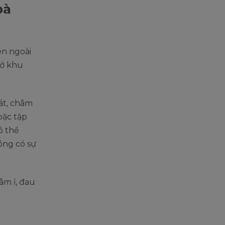
bà
ên ngoài
 ở khu
át, châm
oặc tập
ó thể
ông có sự
âm ỉ, đau