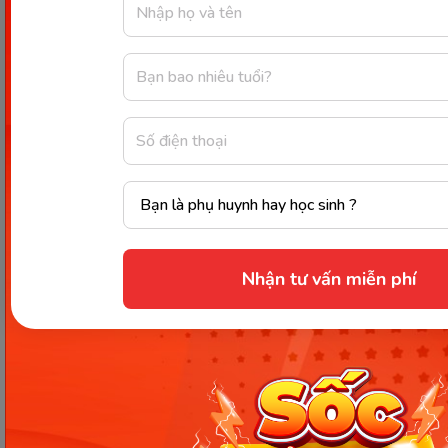
Cơn co thắt tử cung. (Ảnh: Sưu tầm Internet)
Nhận tư vấn miễn phí
Xem thêm:
Tổng hợp những vấn đề mẹ bầu tuần
33 cần đặc biệt quan tâm
Mẹ bầu 33 tuần bị đau bụng
cần chú ý điều gì?