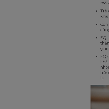
mối 
Trẻ 
khiế
Con 
cũng
EQ t
thẳn
giảm
EQ c
khả 
nhóm
hiệu
lai.