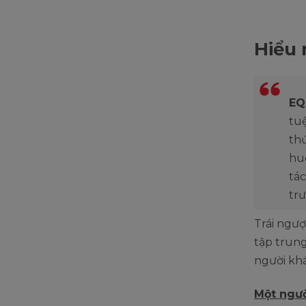
Hiểu 
EQ
tu
thứ
hu
tác
trư
Trái ngượ
tập trun
người khá
Một ngườ