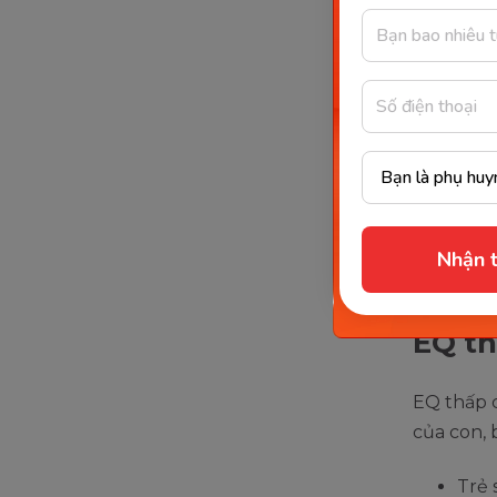
Nhận t
EQ th
EQ thấp 
của con, 
Trẻ 