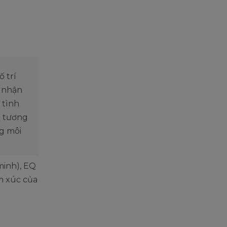
ố trí
g nhận
 tình
g tương
ng môi
minh), EQ
m xúc của