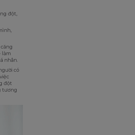
ng đột,
mình,
 căng
ể làm
cá nhân.
người có
việc
g đột
g tương