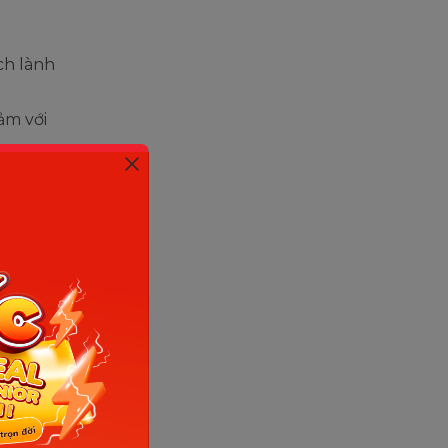
ch lành
ảm với
 áp lực.