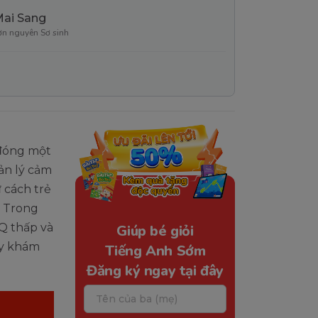
Mai Sang
ơn nguyên Sơ sinh
 đóng một
uản lý cảm
 cách trẻ
. Trong
EQ thấp và
Giúp bé giỏi
ãy khám
Tiếng Anh Sớm
Đăng ký ngay tại đây