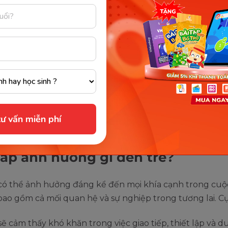
ư vấn miễn phí
Hiểu rõ về chỉ số EQ (trí tuệ cảm xúc). (Ảnh: Sưu tầm Internet)
ấp ảnh hưởng gì đến trẻ?
có thể ảnh hưởng đáng kể đến mọi khía cạnh trong cuộ
bao gồm cả mối quan hệ và sự nghiệp trong tương lai. C
sẽ cảm thấy khó khăn trong việc giao tiếp, thiết lập và du