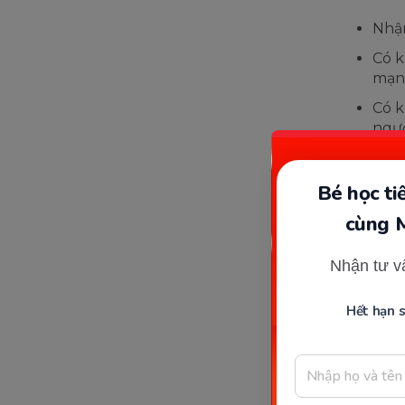
Nhận
Có k
mạn
Có k
ngườ
Có k
Có k
Bé học t
cùng 
Nhận tư v
Hết hạn 