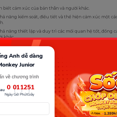
 biết cảm xúc của bản thân và người khác.
hả năng kiểm soát, điều tiết và thể hiện cảm xúc một cá
h.
hả năng thiết lập và duy trì các mối quan hệ tốt, đồng c
i khác.
hả năng giải quyết xung đột.
hả năng thích nghi với các tình huống mới, sự thay đổi và
iếng Anh dễ dàng
Monkey Junior
ấn về chương trình
0
01
12
50
sau
Ngày
Giờ
Phút
Giây