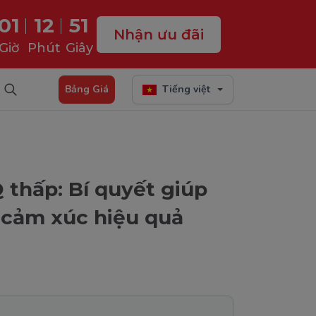
01
12
50
Nhận ưu đãi
Giờ
Phút
Giây
Bảng Giá
Tiếng việt
 thấp: Bí quyết giúp
ệ cảm xúc hiệu quả