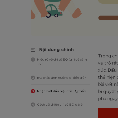
Nội dung chính
Trong chặ
Hiểu rõ về chỉ số EQ (trí tuệ cảm
1
vai trò r
xúc)
xúc.
Dấu 
thể hiện
EQ thấp ảnh hưởng gì đến trẻ?
2
bài viết 
Nhận biết dấu hiệu trẻ EQ thấp
bí quyết 
3
phá ngay
Cách cải thiện chỉ số EQ ở trẻ
4