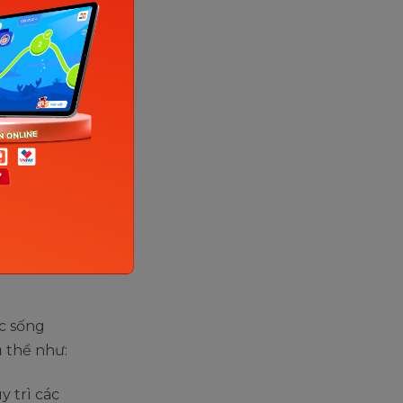
c sống
ụ thể như:
y trì các