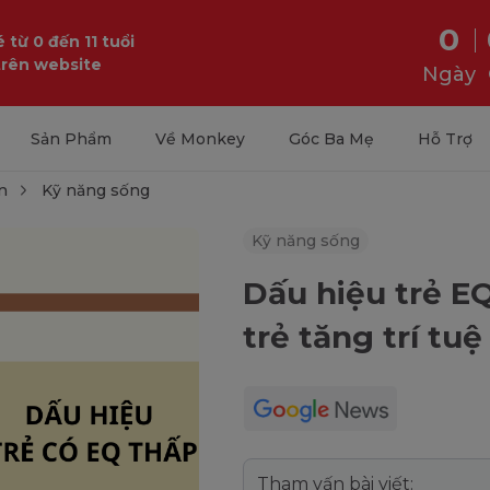
0
 từ 0 đến 11 tuổi
trên website
Ngày
Sản Phẩm
Về Monkey
Góc Ba Mẹ
Hỗ Trợ
n
Kỹ năng sống
Kỹ năng sống
Dấu hiệu trẻ EQ
trẻ tăng trí tu
Tham vấn bài viết: