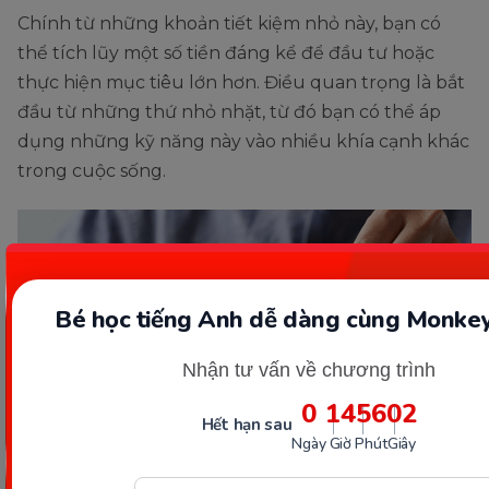
Chính từ những khoản tiết kiệm nhỏ này, bạn có
thể tích lũy một số tiền đáng kể để đầu tư hoặc
thực hiện mục tiêu lớn hơn. Điều quan trọng là bắt
đầu từ những thứ nhỏ nhặt, từ đó bạn có thể áp
dụng những kỹ năng này vào nhiều khía cạnh khác
trong cuộc sống.
Bé học tiếng Anh dễ dàng cùng Monkey
Nhận tư vấn về chương trình
0
14
56
01
Hết hạn sau
Ngày
Giờ
Phút
Giây