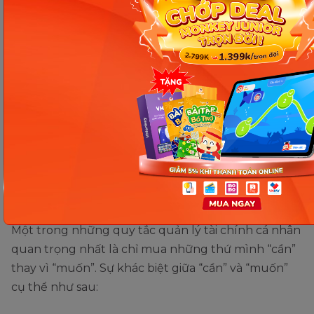
ĐỪNG BỎ LỠ!!
Các giải pháp giúp con phát triển toàn diện về
tư duy và ngôn ngữ.
Nhận ưu đãi lên đến 40% NGAY TẠI ĐÂY!
Chỉ mua những thứ mình “cần”
thay vì “muốn”
Một trong những quy tắc quản lý tài chính cá nhân
quan trọng nhất là chỉ mua những thứ mình “cần”
thay vì “muốn”. Sự khác biệt giữa “cần” và “muốn”
cụ thể như sau: