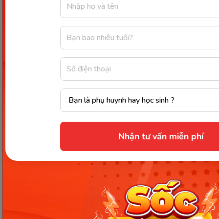
Bắt đầu từ những bước nhỏ. (Ảnh: Sưu tầm Internet)
Tập trung vào chất lượng thay vì
số lượng
Nguyên tắc này nhấn mạnh tầm quan trọng của
việc chi tiêu cho những thứ có giá trị thực tế, có thể
mang lại lợi ích cho bản thân và gia đình, thay vì chỉ
đơn giản là những thứ đắt tiền. Khi bạn tập trung
Nhận tư vấn miễn phí
vào chất lượng thay vì số lượng, bạn sẽ có xu hướng
chi tiêu ít hơn cho những thứ không cần thiết. Điều
này sẽ giúp bạn tiết kiệm được nhiều tiền hơn, từ
đó có thể đạt được các mục tiêu tài chính của mình,
chẳng hạn như mua nhà, mua xe, nghỉ hưu sớm,...