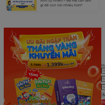
Anh tự nhiên – Ba mẹ cần làm
gì để con nói nhiều hơn?
Mớ
Đ