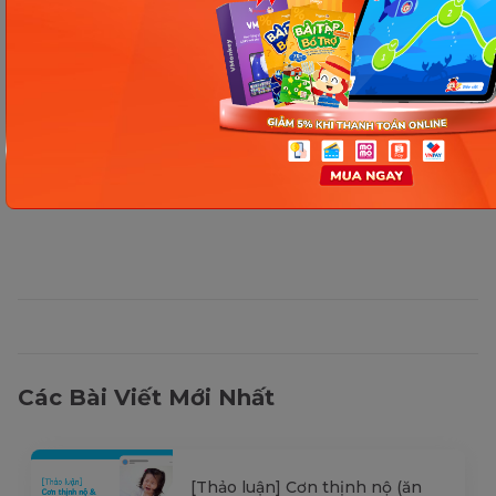
Thông tin trong bài viết được tổng hợp nhằm
mục đích tham khảo và có thể thay đổi mà
không cần báo trước. Quý khách vui lòng
kiểm tra lại qua các kênh chính thức hoặc liên
hệ trực tiếp với đơn vị liên quan để nắm bắt
tình hình thực tế.
Các Bài Viết Mới Nhất
[Thảo luận] Cơn thịnh nộ (ăn