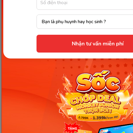
nhất
Kết luận
Nhận tư vấn miễn phí
Trên đây là những gợi ý về các cách
dạy trẻ nói lời
yêu thương
mà ba mẹ có thể tham khảo. Đây được
xem là một kỹ năng sống quan trọng, ảnh hưởng
tới tinh thần cũng như rèn luyện thói quen tốt cho
bé không chỉ ở hiện tại mà cả tương lai của con tốt
đẹp hơn.
Chia sẻ ngay