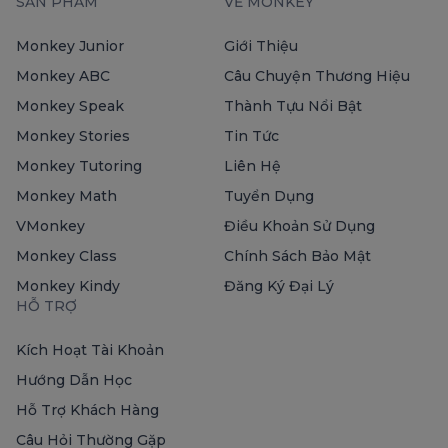
SẢN PHẨM
VỀ MONKEY
Monkey Junior
Giới Thiệu
Monkey ABC
Câu Chuyện Thương Hiệu
Monkey Speak
Thành Tựu Nổi Bật
Monkey Stories
Tin Tức
Monkey Tutoring
Liên Hệ
Monkey Math
Tuyển Dụng
VMonkey
Điều Khoản Sử Dụng
Monkey Class
Chính Sách Bảo Mật
Monkey Kindy
Đăng Ký Đại Lý
HỖ TRỢ
Kích Hoạt Tài Khoản
Hướng Dẫn Học
Hỗ Trợ Khách Hàng
Câu Hỏi Thường Gặp