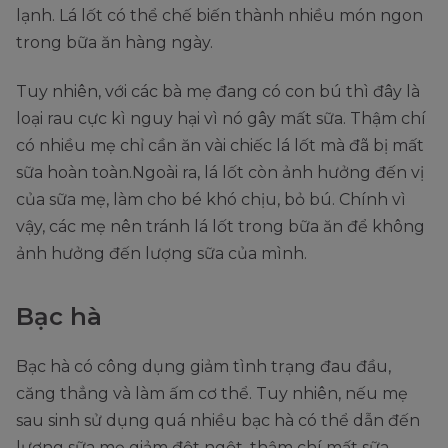
lạnh. Lá lốt có thể chế biến thành nhiều món ngon
trong bữa ăn hàng ngày.
Tuy nhiên, với các bà mẹ đang có con bú thì đây là
loại rau cực kì nguy hại vì nó gây mất sữa. Thậm chí
có nhiều mẹ chỉ cần ăn vài chiếc lá lốt mà đã bị mất
sữa hoàn toàn.Ngoài ra, lá lốt còn ảnh hưởng đến vị
của sữa mẹ, làm cho bé khó chịu, bỏ bú. Chính vì
vậy, các mẹ nên tránh lá lốt trong bữa ăn để không
ảnh hưởng đến lượng sữa của mình.
Bạc hà
Bạc hà có công dụng giảm tình trạng đau đầu,
căng thẳng và làm ấm cơ thể. Tuy nhiên, nếu mẹ
sau sinh sử dụng quá nhiều bạc hà có thể dẫn đến
lượng sữa mẹ giảm đột ngột, thậm chí mất sữa