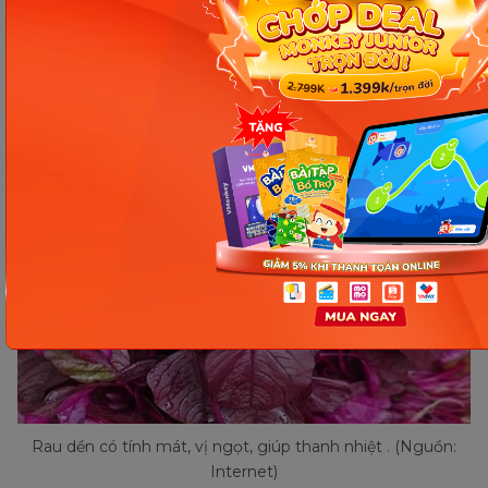
phẩm được ưu tiên hàng đầu cho các chị em mới
sinh nhờ lành tính và bổ máu. Nghiên cứu cũng cho
biết trong rau dền có chứa hàm lượng các chất
dinh dưỡng dồi dào.
Rau dền có tính mát, vị ngọt, giúp thanh nhiệt . (Nguồn:
Internet)