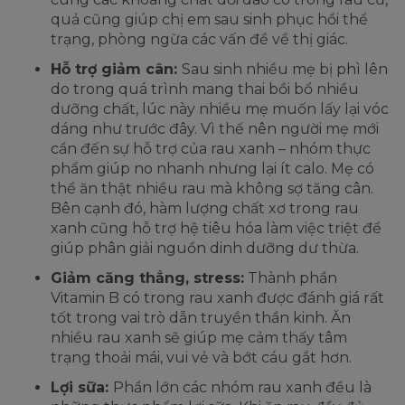
quả cũng giúp chị em sau sinh phục hồi thể
trạng, phòng ngừa các vấn đề về thị giác.
Hỗ trợ giảm cân:
Sau sinh nhiều mẹ bị phì lên
do trong quá trình mang thai bồi bổ nhiều
dưỡng chất, lúc này nhiều mẹ muốn lấy lại vóc
dáng như trước đây. Vì thế nên người mẹ mới
cần đến sự hỗ trợ của rau xanh – nhóm thực
phẩm giúp no nhanh nhưng lại ít calo. Mẹ có
thể ăn thật nhiều rau mà không sợ tăng cân.
Bên cạnh đó, hàm lượng chất xơ trong rau
xanh cũng hỗ trợ hệ tiêu hóa làm việc triệt để
giúp phân giải nguồn dinh dưỡng dư thừa.
Giảm căng thẳng, stress:
Thành phần
Vitamin B có trong rau xanh được đánh giá rất
tốt trong vai trò dẫn truyền thần kinh. Ăn
nhiều rau xanh sẽ giúp mẹ cảm thấy tâm
trạng thoải mái, vui vẻ và bớt cáu gắt hơn.
Lợi sữa:
Phần lớn các nhóm rau xanh đều là