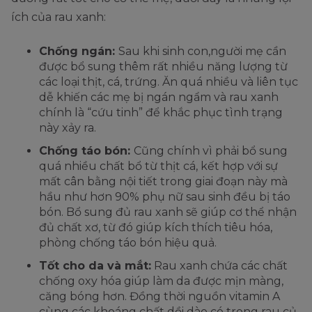
ích của rau xanh:
Chống ngán:
Sau khi sinh con,người mẹ cần
được bổ sung thêm rất nhiều năng lượng từ
các loại thịt, cá, trứng. Ăn quá nhiều và liên tục
dễ khiến các mẹ bị ngán ngẩm và rau xanh
chính là “cứu tinh” để khắc phục tình trạng
này xảy ra.
Chống táo bón:
Cũng chính vì phải bổ sung
quá nhiều chất bổ từ thịt cá, kết hợp với sự
mất cân bằng nội tiết trong giai đoạn này mà
hầu như hơn 90% phụ nữ sau sinh đều bị táo
bón. Bổ sung đủ rau xanh sẽ giúp cơ thể nhận
đủ chất xơ, từ đó giúp kích thích tiêu hóa,
phòng chống táo bón hiệu quả.
Tốt cho da và mắt:
Rau xanh chứa các chất
chống oxy hóa giúp làm da được mịn màng,
căng bóng hơn. Đồng thời nguồn vitamin A
cùng các khoáng chất dồi dào có trong rau củ,