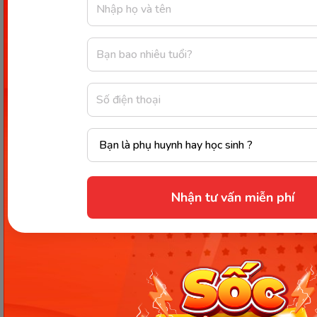
Mướp là loại quả khá lành tính và lợi sữa. (Nguồn: Internet)
Chị em có thể sử dụng mướp để chế biến thành các
Nhận tư vấn miễn phí
món ăn thơm ngon và hấp dẫn, giúp tăng tiết sữa
và nhanh chóng phục hồi thể lực
Rau dền
Có rất nhiều người thắc mắc bà đẻ ăn rau dền được
không. Chuyên gia cho biết rau dền đỏ là thực