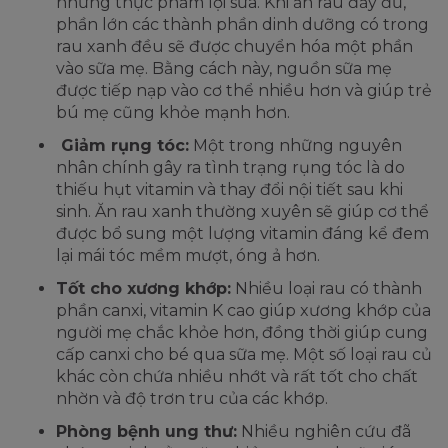
những thực phẩm lợi sữa. Khi ăn rau đầy đủ,
phần lớn các thành phần dinh dưỡng có trong
rau xanh đều sẽ được chuyển hóa một phần
vào sữa mẹ. Bằng cách này, nguồn sữa mẹ
được tiếp nạp vào cơ thể nhiều hơn và giúp trẻ
bú mẹ cũng khỏe mạnh hơn.
Giảm rụng tóc:
Một trong những nguyên
nhân chính gây ra tình trạng rụng tóc là do
thiếu hụt vitamin và thay đổi nội tiết sau khi
sinh. Ăn rau xanh thường xuyên sẽ giúp cơ thể
được bổ sung một lượng vitamin đáng kể đem
lại mái tóc mềm mượt, óng ả hơn.
Tốt cho xương khớp:
Nhiều loại rau có thành
phần canxi, vitamin K cao giúp xương khớp của
người mẹ chắc khỏe hơn, đồng thời giúp cung
cấp canxi cho bé qua sữa mẹ. Một số loại rau củ
khác còn chứa nhiều nhớt và rất tốt cho chất
nhờn và độ trơn tru của các khớp.
Phòng bệnh ung thư:
Nhiều nghiên cứu đã