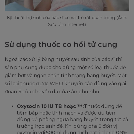
Kỹ thuật trợ sinh của bác sĩ có vai trò rất quan trọng (Ảnh:
Sưu tầm Internet)
Sử dụng thuốc co hồi tử cung
Ngoài các xử lý băng huyết sau sinh của bác sĩ thì
sản phụ cũng được cho dùng một số loại thuốc để
giảm bớt và ngăn chặn tình trạng băng huyết. Một
số loại thuốc được WHO khuyến cáo dùng vào giai
đoạn 3 của chuyển dạ của sản phụ như:
Oxytocin 10 IU TB hoặc ™:T
huốc dùng để
tiêm bắp hoặc tĩnh mạch và được ưu tiên
dùng để phòng ngừa băng huyết trong tất cả
trường hợp sinh đẻ. Khi dùng pha 5 đơn vị
oxytocin với 500ml dung dịch natri clorid 0,9%