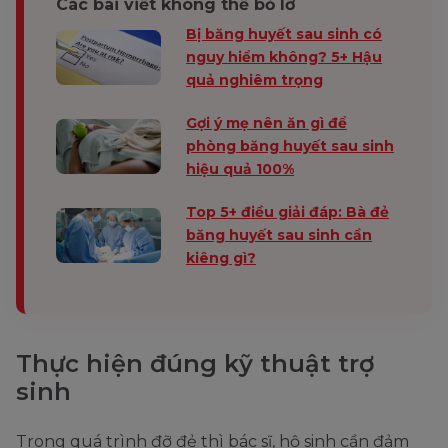
Các bài viết không thể bỏ lỡ
Bị băng huyết sau sinh có
nguy hiểm không? 5+ Hậu
quả nghiêm trọng
Gợi ý mẹ nên ăn gì để
phòng băng huyết sau sinh
hiệu quả 100%
Top 5+ điều giải đáp: Bà đẻ
băng huyết sau sinh cần
kiêng gì?
Thực hiện đúng kỹ thuật trợ
sinh
Trong quá trình đỡ đẻ thì bác sĩ, hộ sinh cần đảm