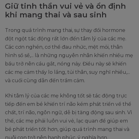
Giữ tinh thần vui vẻ và ổn định
khi mang thai và sau sinh
Trong quá trình mang thai, sự thay đổi hormone
đột ngột tác động rất lớn đến tâm lý của các mẹ.
Các cơn nghén, cơ thể đau nhức, mệt mỏi, thân
hình sồ sề,... là những nguyên nhân khiến nhiều mẹ
bầu trở nên cáu gắt, nóng nảy. Điều này sẽ khiến
các mẹ cảm thấy lo lắng, tủi thân, suy nghĩ nhiều,...
và cuối cùng dẫn đến trầm cảm.
Khi tâm lý của các mẹ không tốt sẽ tác động trực
tiếp đến em bé khiến trí não kém phát triển về thể
chất, trí não, ngôn ngữ, dễ bị tăng động sau sinh. Vì
thế, các mẹ phải luôn vui vẻ, lạc quan để giúp em
bé phát triển tốt hơn, giúp quá trình mang thai và
nuôi con trở nên hạnh phúc, ý nghĩa hơn.