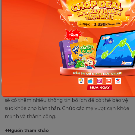
Khi có dấu hiệu bị băng huyết muộn các mẹ phải đến ngay
bệnh viện (Ảnh: Sưu tầm Internet)
Bài viết trên đã chia sẻ rõ về cách
phòng ngừa
băng huyết sau sinh
theo tiêu chuẩn WHO cho
các mẹ bỉm. Hy vọng qua những chia sẻ đó các mẹ
sẽ có thêm nhiều thông tin bổ ích để có thể bảo vệ
sức khỏe cho bản thân. Chúc các mẹ vượt cạn khỏe
mạnh và thành công.
Nguồn tham khảo