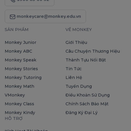
monkeycare@monkey.edu.vn
SẢN PHẨM
VỀ MONKEY
Monkey Junior
Giới Thiệu
Monkey ABC
Câu Chuyện Thương Hiệu
Monkey Speak
Thành Tựu Nổi Bật
Monkey Stories
Tin Tức
Monkey Tutoring
Liên Hệ
Monkey Math
Tuyển Dụng
VMonkey
Điều Khoản Sử Dụng
Monkey Class
Chính Sách Bảo Mật
Monkey Kindy
Đăng Ký Đại Lý
HỖ TRỢ