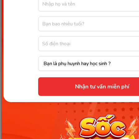
trọng để các mẹ kiểm tra tình trạng phục hồi của
cơ thể. Mặt khác, cũng giúp các mẹ phát hiện được
những căn bệnh nguy hiểm sau sinh như băng
huyết, trầm cảm, suy nhược cơ thể,...
Có dấu hiệu băng huyết muộn
phải đến ngay cơ sở y tế
Khi có các dấu hiệu băng huyết muộn như đau
bụng, ra máu âm đạo, hoa mắt, chóng mặt, khó
Nhận tư vấn miễn phí
thở,...các mẹ phải đến ngay bệnh viện để được điều
trị kịp thời, tránh gây nguy hiểm đến tính mạng
hoặc để lại nhiều di chứng sau này.