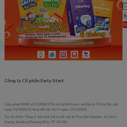
Đ
Công ty Cổ phần Early Start
1900 63 60 52
Giấy phép ĐKKD số 0106651756 do Sở Kế hoạch và Đầu tư TP Hà Nội cấp
ngày 01/10/2014, thay đổi lần thứ 3 ngày 13/11/2020
Trụ sở chính: Tầng 3, tòa nhà G4 và G5, dự án Five Star Garden, số 2 Kim
Giang, phường Khương Đình, TP. Hà Nội