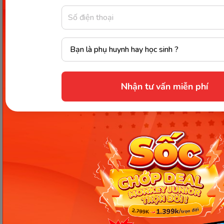
loại hormone đóng vai trò chính trong việc kích
thích tiết sữa. Vậy nên mẹ hãy tích cực cho con bú
trực tiếp để tuyến sữa hoạt động tốt hơn nhé. Điều
này cũng giúp mẹ tăng tình cảm, kết nối giữa hai
mẹ con.
Nhận tư vấn miễn phí
Cho trẻ bú trực tiếp giúp kích thích sữa mẹ tốt hơn. (Ảnh:
Sưu tầm Internet)