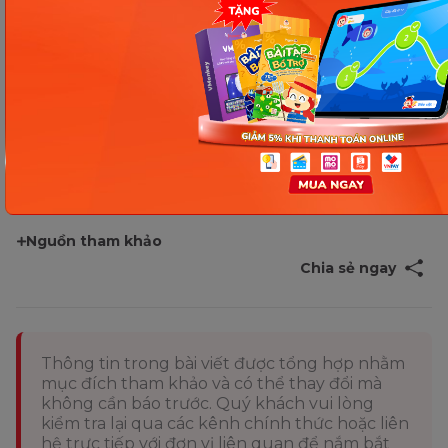
Trên đây là những thông tin giúp mẹ giải đáp
sữa
mẹ có màu gì.
Có thể thấy rằng, màu của sữa mẹ
phụ thuộc vào trạng thái của sữa, cùng chế độ ăn
uống của mẹ. Vậy nên, mẹ hãy chú ý quan tâm
chăm sóc sức khỏe trong thời gì cho con bú nhé.
Điều này sẽ giúp đảm bảo an toàn cho sự phát triển
của trẻ trong giai đoạn đầu đời.
Nguồn tham khảo
Chia sẻ ngay
Thông tin trong bài viết được tổng hợp nhằm
mục đích tham khảo và có thể thay đổi mà
không cần báo trước. Quý khách vui lòng
kiểm tra lại qua các kênh chính thức hoặc liên
hệ trực tiếp với đơn vị liên quan để nắm bắt