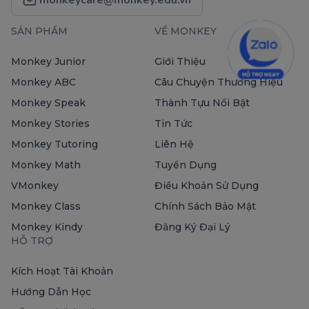
SẢN PHẨM
VỀ MONKEY
Monkey Junior
Giới Thiệu
Monkey ABC
Câu Chuyện Thương Hiệu
Monkey Speak
Thành Tựu Nổi Bật
Monkey Stories
Tin Tức
Monkey Tutoring
Liên Hệ
Monkey Math
Tuyển Dụng
VMonkey
Điều Khoản Sử Dụng
Monkey Class
Chính Sách Bảo Mật
Monkey Kindy
Đăng Ký Đại Lý
HỖ TRỢ
Kích Hoạt Tài Khoản
Hướng Dẫn Học