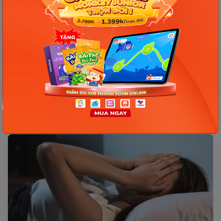
TÂM LÝ SAU SINH
Mẹ bị stress sau sinh mổ - Cảnh báo hậu quả cực
kỳ nguy hiểm
Sau khi sinh, các mẹ phải đối mặt với nhiều vấn đề
như sức khỏe yếu, cảm xúc dễ thay đổi. Nếu không
được chăm sóc, nghỉ ngơi và ăn uống điều độ,...
13/05/2022
32217