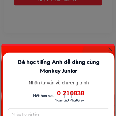
Nhận Tư Vấn Miễn Phí
Bé học tiếng Anh dễ dàng cùng
Monkey Junior
Nhận tư vấn về chương trình
0
21
08
37
Hết hạn sau
Ngày
Giờ
Phút
Giây
TÂM LÝ SAU SINH