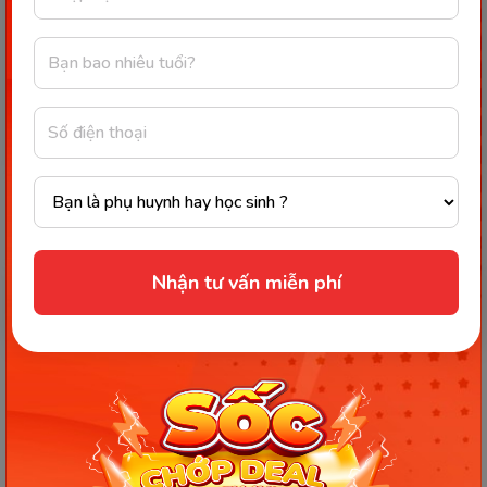
[Tổng hợp] Cảnh báo dấu hiệu stress sau sinh chi
tiết từ A - Z
Nhận biết sớm tình trạng stress sau sinh ở phụ nữ là
điều vô cùng quan trọng. Bởi vì khi phát hiện kịp thời
sẽ giúp người bệnh được chữa trị sớm và...
14/05/2022
30678
Nhận tư vấn miễn phí