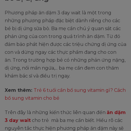
Phương pháp ăn dặm 3 day wait là một trong
những phương pháp đặc biệt dành riêng cho các
bé bị dị ứng sữa bò. Ba mẹ cần chú ý quan sát các
phản ứng của con trong quá trình ăn dặm. Từ đó
đảm bảo phát hiện được các triệu chứng dị ứng của
con và dừng ngay các thực phẩm đang cho con
ăn. Trong trường hợp bé có những phản ứng nặng,
dị ứng, nổi mẩn ngứa,... ba mẹ cần đem con thăm
khám bác sĩ và điều trị ngay.
Xem thêm:
Trẻ 6 tuổi cần bổ sung vitamin gì? Cách
bổ sung vitamin cho bé
Trên đây là những kiến thức liên quan đến
ăn dặm
3 day wait
cho trẻ mà ba mẹ cần biết. Hiểu rõ các
nguyên tắc thực hiện phương pháp ăn dặm này sẽ