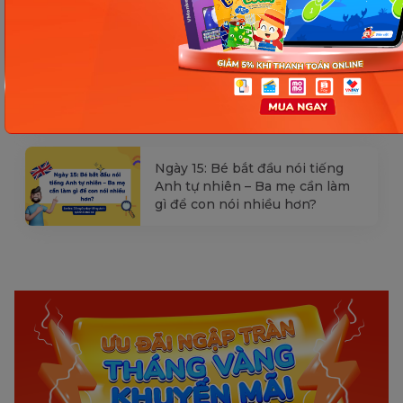
con hiểu ngay không cần dịch
Ngày 16: Tăng tốc độ phản xạ và
ghi nhớ tiếng Anh – Giúp bé
hiểu và nói nhanh hơn
Ngày 15: Bé bắt đầu nói tiếng
Anh tự nhiên – Ba mẹ cần làm
gì để con nói nhiều hơn?