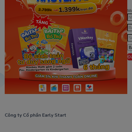
Mớ
Đ
Công ty Cổ phần Early Start
1900 63 60 52