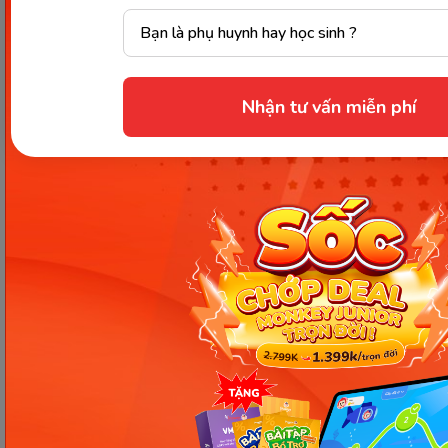
Nhận tư vấn miễn phí
Các Bài Viết Mới Nhất
[Thảo luận] Cơn thịnh nộ (ăn
vạ) của trẻ | Kỷ luật tích cực #17
Ngày 18: Vì sao bé nhanh quên
từ tiếng Anh? Cách giúp con
nhớ lâu mà không cần học
nhiều
Ngày 17: Bé nhận diện từ nhanh
qua hình ảnh – Chìa khóa giúp