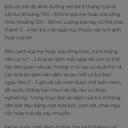
Đối với chế độ dinh dưỡng: em bé 6 tháng tuổi sẽ
cần bú khoảng 750 – 900ml sữa mẹ hoặc sữa công
thức khoảng 120 – 180ml. Lượng sữa này có thể chia
thành 3 – 4 lần bú mỗi ngày tùy thuộc vào lịch sinh
hoạt của bé.
Bên cạnh sữa mẹ hoặc sữa công thức, trẻ 6 tháng
nên có từ 1 – 2 bữa ăn dặm mỗi ngày để con có thể
tập làm quen với các hương vị từ rau củ quả thịt cá.
Các bữa ăn dặm nên diễn ra sau mỗi cữ bú ban
ngày tầm 2 – 3 giờ với các món được chế biến mềm,
dễ nuốt, chẳng hạn như trái cây, rau củ được
nghiền kỹ. Trong thực đơn ăn dặm của trẻ 6 tháng
nên bắt đầu bằng một bữa bột, cơm nát, cháo ngũ
cốc hoặc trái cây xay nhuyễn.
Để bổ sung chất dinh dưỡng cho bé 6 tháng tuổi,