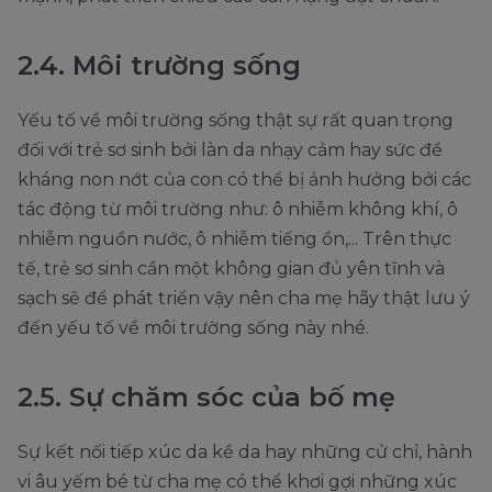
2.4. Môi trường sống
Yếu tố về môi trường sống thật sự rất quan trọng
đối với trẻ sơ sinh bởi làn da nhạy cảm hay sức đề
kháng non nớt của con có thể bị ảnh hưởng bởi các
tác động từ môi trường như: ô nhiễm không khí, ô
nhiễm nguồn nước, ô nhiễm tiếng ồn,... Trên thực
tế, trẻ sơ sinh cần một không gian đủ yên tĩnh và
sạch sẽ để phát triển vậy nên cha mẹ hãy thật lưu ý
đến yếu tố về môi trường sống này nhé.
2.5. Sự chăm sóc của bố mẹ
Sự kết nối tiếp xúc da kề da hay những cử chỉ, hành
vi âu yếm bé từ cha mẹ có thể khơi gợi những xúc