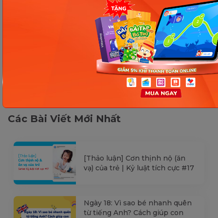
Các Bài Viết Mới Nhất
[Thảo luận] Cơn thịnh nộ (ăn
vạ) của trẻ | Kỷ luật tích cực #17
Ngày 18: Vì sao bé nhanh quên
từ tiếng Anh? Cách giúp con