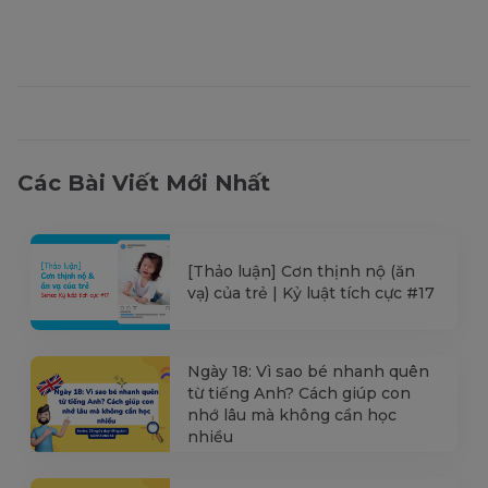
Các Bài Viết Mới Nhất
[Thảo luận] Cơn thịnh nộ (ăn
vạ) của trẻ | Kỷ luật tích cực #17
Ngày 18: Vì sao bé nhanh quên
từ tiếng Anh? Cách giúp con
nhớ lâu mà không cần học
nhiều