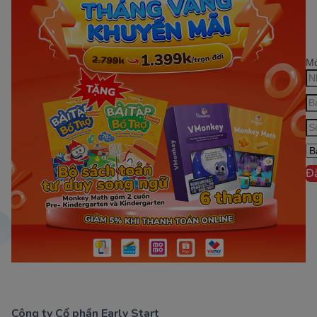
Mớ
Đ
Công ty Cổ phần Early Start