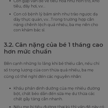
Con gặp vấn đề về tiêu hóa như nôn trớ, khó
tiêu, đầy hơi, v.v…
Con có bệnh lý bẩm sinh như trào ngược dạ
dày thực quản, v.v…Trong trường hợp cân
nặng chênh lệch quá nhiều, ba mẹ nên cho
con khám bác sĩ.
3.2. Cân nặng của bé 1 tháng cao
hơn mức chuẩn
Bên cạnh những lo lắng khi bé thiếu cân, nếu chỉ
số trọng lượng của con thừa quá nhiều, ba mẹ
cũng có thể nghĩ đến các nguyên nhân:
Khẩu phần dinh dưỡng của mẹ nhiều đường
bột, chất béo dẫn đến sữa mẹ dư thừa các
chất gây tăng cân nhanh.
Nếu mẹ bị tiểu đường thai kỳ thì vấn đề này có