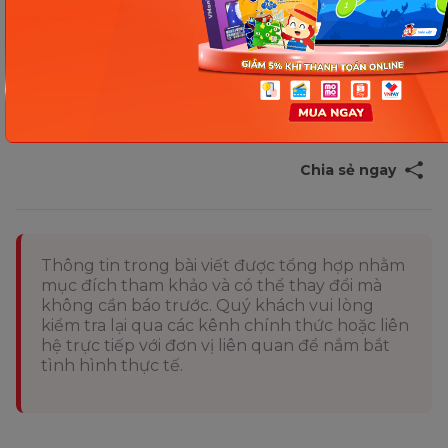
đạt chuẩn mà còn biết được cách thức, giải pháp
giúp bé tăng cân, phát triển tốt trong giai đoạn tiếp
theo. Hãy tham khảo và áp dụng thật tốt nhé!
Chia sẻ ngay
Thông tin trong bài viết được tổng hợp nhằm
mục đích tham khảo và có thể thay đổi mà
không cần báo trước. Quý khách vui lòng
kiểm tra lại qua các kênh chính thức hoặc liên
hệ trực tiếp với đơn vị liên quan để nắm bắt
tình hình thực tế.