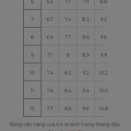
6
6.4
7.1
7.9
8.8
9.8
7
6.7
7.4
8.3
9.2
10.3
8
6.9
7.7
8.6
9.6
10.7
9
7.1
8
8.9
9.9
11
10
7.4
8.2
9.2
10.2
11.4
11
7.6
8.4
9.4
10.5
11.7
12
7.7
8.6
9.6
10.8
12
Bảng cân nặng của trẻ sơ sinh trong tháng đầu.