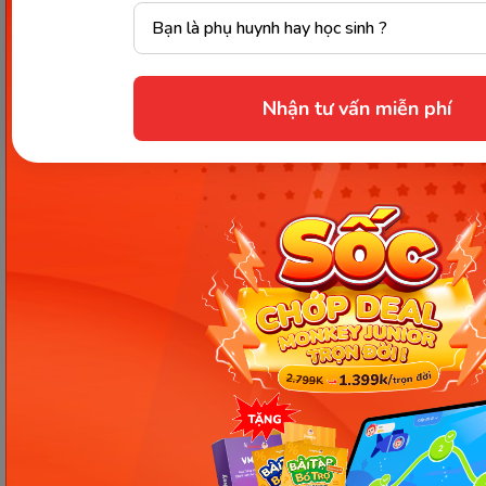
Nhận tư vấn miễn phí
Vận động nhẹ giúp bé linh hoạt và tăng cân đều. (Ảnh: Sưu
tầm internet)
Với những chia sẻ chi tiết từ
Monkey
, ba mẹ không
chỉ nắm được bé 1 tháng tuổi cân nặng bao nhiêu là