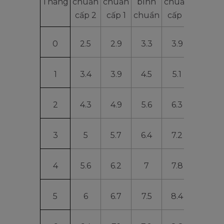
Tháng
chuẩn
chuẩn
bình
chuẩn
chuẩn
cấp 2
cấp 1
chuẩn
cấp 1
cấp 2
0
2.5
2.9
3.3
3.9
4.4
1
3.4
3.9
4.5
5.1
5.8
2
4.3
4.9
5.6
6.3
7.1
3
5
5.7
6.4
7.2
8
4
5.6
6.2
7
7.8
8.7
5
6
6.7
7.5
8.4
9.3