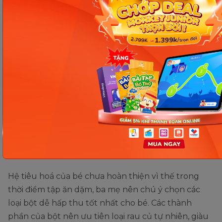
Lựa chọn bột ăn dặm dễ hấp thu. (Ảnh: sưu tầm internet)
Hệ tiêu hoá của bé chưa hoàn thiện vì thế trong
thời điểm tập ăn dặm, ba mẹ nên chú ý chọn các
loại bột dễ hấp thu tốt nhất cho bé. Các thành
phần của bột nên ưu tiên loại rau củ tự nhiên, giàu