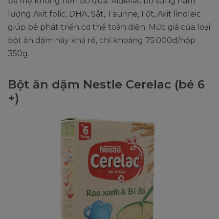
ba mẹ không nên bỏ qua. Ridielac bổ sung hàm
lượng Axit folic, DHA, Sắt, Taurine, I ốt, Axit linoleic
giúp bé phát triển cơ thể toàn diện. Mức giá của loại
bột ăn dặm này khá rẻ, chỉ khoảng 75.000đ/hộp
350g.
Bột ăn dặm Nestle Cerelac (bé 6
+)