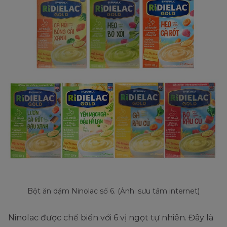
Bột ăn dặm Ninolac số 6. (Ảnh: sưu tầm internet)
Ninolac được chế biến với 6 vị ngọt tự nhiên. Đây là