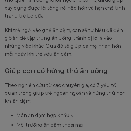
thói quen ăn uống khoa học cho con. Qua đó giúp
xây dựng được lối sống nề nếp hơn và hạn chế tình
trạng trẻ bỏ bữa.
Khi trẻ ngồi vào ghế ăn dặm, con sẽ tự hiểu đã đến
giờ ăn để tập trung ăn uống, tránh bị lơ là vào
những việc khác. Qua đó sẽ giúp ba mẹ nhàn hơn
mỗi ngày khi trẻ yêu ăn dặm.
Giúp con có hứng thú ăn uống
Theo nghiên cứu từ các chuyên gia, có 3 yếu tố
quan trọng giúp trẻ ngoan ngoãn và hứng thú hơn
khi ăn dặm:
Món ăn dặm hợp khẩu vị
Môi trường ăn dặm thoải mái