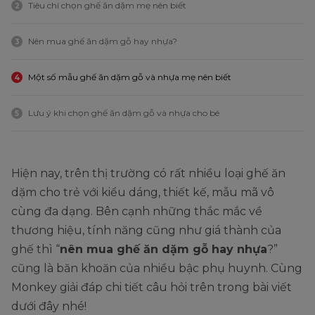
Tiêu chí chọn ghế ăn dặm mẹ nên biết
2
Nên mua ghế ăn dặm gỗ hay nhựa?
3
Một số mẫu ghế ăn dặm gỗ và nhựa mẹ nên biết
4
Lưu ý khi chọn ghế ăn dặm gỗ và nhựa cho bé
5
Hiện nay, trên thị trường có rất nhiều loại ghế ăn
dặm cho trẻ với kiểu dáng, thiết kế, mẫu mã vô
cùng đa dạng. Bên cạnh những thắc mắc về
thương hiệu, tính năng cũng như giá thành của
ghế thì “
nên mua ghế ăn dặm gỗ hay nhựa
?”
cũng là băn khoăn của nhiều bậc phụ huynh. Cùng
Monkey giải đáp chi tiết câu hỏi trên trong bài viết
dưới đây nhé!