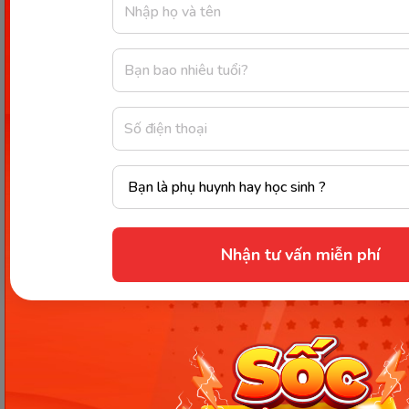
Một số ghế ăn dặm bằng nhựa có chỗ ngồi khá
nhỏ nên khi con lớn hơn ngồi sẽ bị chật.
Cả 2 loại ghế ăn dặm này đều có những ưu điểm và
hạn chế riêng. Vì vậy, các bậc phụ huynh nên lựa
chọn sản phẩm phù hợp nhất tùy theo nhu cầu,
phương pháp ăn dặm, độ tuổi của trẻ. Đối với
những gia đình có diện tích nhà nhỏ thì nên sử
dụng ghế ăn dặm bằng nhựa do ghế
có thể dễ
dàng gấp gọn và giúp tiết kiệm không gian.
Nhận tư vấn miễn phí
Đối với những gia đình có diện tích lớn thì hãy chọn
ghế ăn dặm bằng gỗ do ghế có thiết kế chắc chắn,
giúp đảm bảo an toàn khi con sử dụng ghế. Đặc
biệt, nếu con ăn dặm theo
phương pháp ăn dặm
tự chỉ huy (BLW)
thì ba mẹ nên lựa chọn ghế ăn
dặm bằng nhựa do phần khay ăn có thể dễ dàng