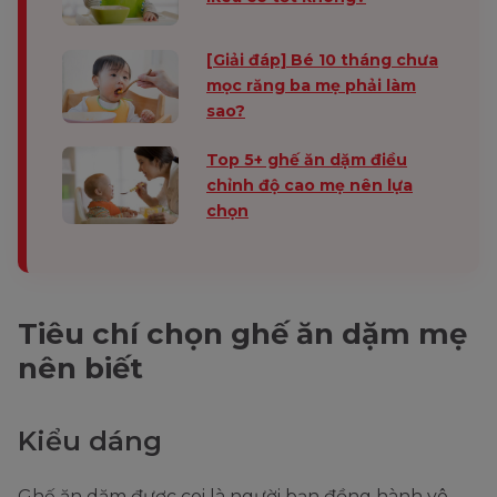
[Giải đáp] Bé 10 tháng chưa
mọc răng ba mẹ phải làm
sao?
Top 5+ ghế ăn dặm điều
chỉnh độ cao mẹ nên lựa
chọn
Tiêu chí chọn ghế ăn dặm mẹ
nên biết
Kiểu dáng
Ghế ăn dặm được coi là người bạn đồng hành vô