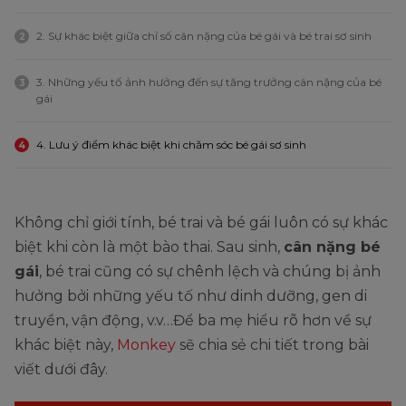
2. Sự khác biệt giữa chỉ số cân nặng của bé gái và bé trai sơ sinh
2
3. Những yếu tố ảnh hưởng đến sự tăng trưởng cân nặng của bé
3
gái
4. Lưu ý điểm khác biệt khi chăm sóc bé gái sơ sinh
4
Không chỉ giới tính, bé trai và bé gái luôn có sự khác
biệt khi còn là một bào thai. Sau sinh,
cân nặng bé
gái
, bé trai cũng có sự chênh lệch và chúng bị ảnh
hưởng bởi những yếu tố như dinh dưỡng, gen di
truyền, vận động, v.v…Để ba mẹ hiểu rõ hơn về sự
khác biệt này,
Monkey
sẽ chia sẻ chi tiết trong bài
viết dưới đây.