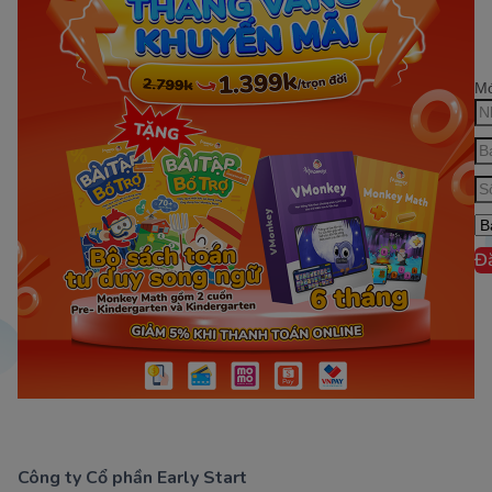
Mớ
Đ
Công ty Cổ phần Early Start