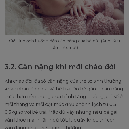
Giới tính ảnh hưởng đến cân nặng của bé gái. (Ảnh: Sưu
tầm internet)
3.2. Cân nặng khi mới chào đời
Khi chào đời, đa số cân nặng của trẻ sơ sinh thường
khác nhau ở bé gái và bé trai. Do bé gái có cân nặng
thấp hơn nên trong quá trình tăng trưởng, chỉ số ở
mỗi tháng và mỗi cột mốc đều chênh lệch từ 0.3 -
0.5kg so với bé trai. Mặc dù vậy nhưng nếu bé gái
vẫn khỏe mạnh, ăn ngủ tốt, ít quấy khóc thì con
vẫn đang phát triển bình thường.