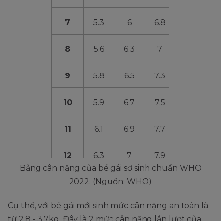
7
5.3
6
6.8
7.6
8
8
5.6
6.3
7
7.9
9
5.8
6.5
7.3
8.2
9
10
5.9
6.7
7.5
8.5
9
11
6.1
6.9
7.7
8.7
9
12
6.3
7
7.9
8.9
1
Bảng cân nặng của bé gái sơ sinh chuẩn WHO
2022. (Nguồn: WHO)
Cụ thể, với bé gái mới sinh mức cân nặng an toàn là
từ 2.8 - 3.7kg. Đây là 2 mức cân nặng lần lượt của