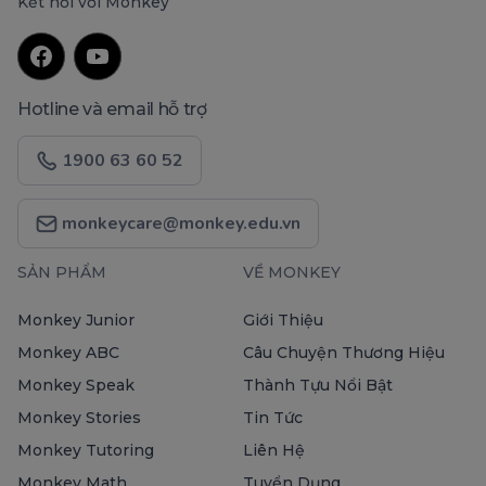
Kết nối với Monkey
Hotline và email hỗ trợ
1900 63 60 52
monkeycare@monkey.edu.vn
SẢN PHẨM
VỀ MONKEY
Monkey Junior
Giới Thiệu
Monkey ABC
Câu Chuyện Thương Hiệu
Monkey Speak
Thành Tựu Nổi Bật
Monkey Stories
Tin Tức
Monkey Tutoring
Liên Hệ
Monkey Math
Tuyển Dụng