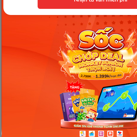
Hi vọng những thông tin về
cân nặng bé gái
cũng
như sự phát triển và cách chăm sóc trên sẽ giúp ba
mẹ nuôi dưỡng con yêu thật khỏe, thật tốt trong
giai đoạn đầu đời.
Chia sẻ ngay
Thông tin trong bài viết được tổng hợp nhằm
mục đích tham khảo và có thể thay đổi mà
không cần báo trước. Quý khách vui lòng
kiểm tra lại qua các kênh chính thức hoặc liên
hệ trực tiếp với đơn vị liên quan để nắm bắt
tình hình thực tế.