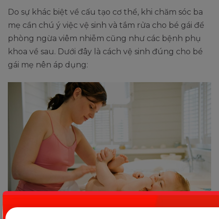
Do sự khác biệt về cấu tạo cơ thể, khi chăm sóc ba
mẹ cần chú ý việc vệ sinh và tắm rửa cho bé gái để
phòng ngừa viêm nhiễm cũng như các bệnh phụ
khoa về sau. Dưới đây là cách vệ sinh đúng cho bé
gái mẹ nên áp dụng: