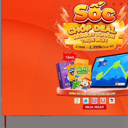
đầu tư cho bé yêu. Sản phẩm ghế chất lượng, thoải
mái và an toàn, vừa làm ghế ăn vừa làm xe đẩy cho
con. Đừng quên theo dõi Monkey để khám phá
thêm nhiều thông tin hữu ích trong hành trình
chăm sóc thiên thần nhỏ.
Nguồn tham khảo
Chia sẻ ngay
Thông tin trong bài viết được tổng hợp nhằm
mục đích tham khảo và có thể thay đổi mà
không cần báo trước. Quý khách vui lòng
kiểm tra lại qua các kênh chính thức hoặc liên
hệ trực tiếp với đơn vị liên quan để nắm bắt
tình hình thực tế.