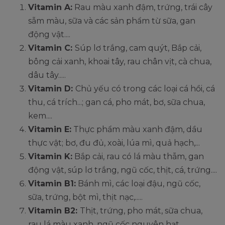
Vitamin A:
Rau màu xanh đậm, trứng, trái cây
sẫm màu, sữa và các sản phẩm từ sữa, gan
động vật....
Vitamin C:
Súp lơ trắng, cam quýt, Bắp cải,
bông cải xanh, khoai tây, rau chân vịt, cà chua,
dâu tây.....
Vitamin D:
Chủ yếu có trong các loại cá hồi, cá
thu, cá trích...; gan cá, pho mát, bơ, sữa chua,
kem....
Vitamin E:
Thực phẩm màu xanh đậm, dầu
thực vật; bơ, đu đủ, xoài, lúa mì, quả hạch,...
Vitamin K:
Bắp cải, rau có lá màu thẫm, gan
động vật, súp lơ trắng, ngũ cốc, thịt, cá, trứng....
Vitamin B1:
Bánh mì, các loại đậu, ngũ cốc,
sữa, trứng, bột mì, thịt nạc,.....
Vitamin B2:
Thịt, trứng, pho mát, sữa chua,
rau lá màu xanh, ngũ cốc nguyên hạt....