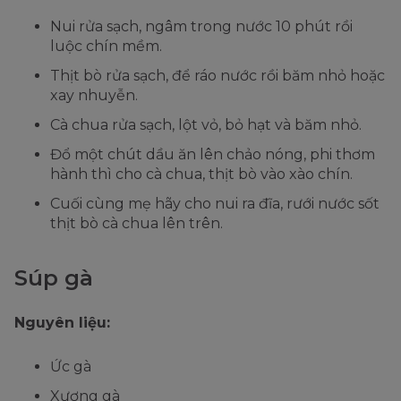
Nui rửa sạch, ngâm trong nước 10 phút rồi
luộc chín mềm.
Thịt bò rửa sạch, để ráo nước rồi băm nhỏ hoặc
xay nhuyễn.
Cà chua rửa sạch, lột vỏ, bỏ hạt và băm nhỏ.
Đổ một chút dầu ăn lên chảo nóng, phi thơm
hành thì cho cà chua, thịt bò vào xào chín.
Cuối cùng mẹ hãy cho nui ra đĩa, rưới nước sốt
thịt bò cà chua lên trên.
Súp gà
Nguyên liệu:
Ức gà
Xương gà