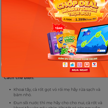
Công thức nấu súp gà từ chuyên gia dinh dưỡng. (Ảnh: sưu
tầm internet)
Thịt gà nấu nui
Nguyên liệu:
Nui
Thịt gà
Khoai tây, cà rốt
Cách chế biến:
Khoai tây, cà rốt gọt vỏ rồi mẹ hãy rửa sạch và
băm nhỏ.
Đun sôi nước thì mẹ hãy cho cho nui, cà rốt và