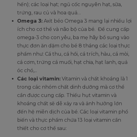
hến); các loại hạt; ngũ cốc nguyên hạt, sữa,
trứng, rau củ và hoa quả…
Omega 3:
Axit béo Omega 3 mang lại nhiều lợi
ích cho cơ thể và não bộ của bé. Để cung cấp
omega-3 cho con yêu, ba mẹ hãy bổ sung vào
thực đơn ăn dặm cho bé 8 tháng các loại thực
phẩm như: Cá thu, cá hồi, cá trích, hàu, cá mòi,
cá cơm, trứng cá muối, hạt chia, hạt lanh, quả
óc chó,...
Các loại vitamin:
Vitamin và chất khoáng là 1
trong các nhóm chất dinh dưỡng mà cơ thể
cần được cung cấp. Thiếu hụt vitamin và
khoáng chất sẽ dễ xảy ra và ảnh hưởng lớn
đến hệ miễn dịch của bé. Các loại vitamin phổ
biến và thực phẩm chứa 13 loại vitamin cần
thiết cho cơ thể sau: