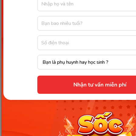
Cho rau mùi, nấm rơm, ngô ngọt, cà rốt đã
băm nhỏ vào nồi nước dùng đang sôi. Sau đó,
cho bột bí đao vào nồi nước dùng để có độ
sánh.
Cho thịt gà băm nhỏ vào đảo đều tay, nước
dùng sôi lại là mẹ có thể tắt bếp được rồi.
Múc súp ra bát, để nguội là bé có thể thưởng
thức được rồi.
Nhận tư vấn miễn phí