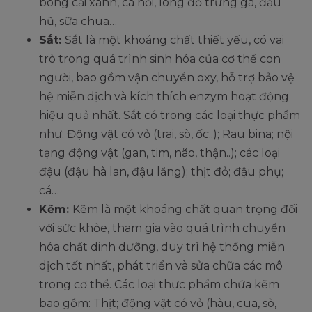
bông cải xanh, cá hồi, lòng đỏ trứng gà, đậu
hũ, sữa chua…
Sắt:
Sắt là một khoáng chất thiết yếu, có vai
trò trong quá trình sinh hóa của cơ thể con
người, bao gồm vận chuyển oxy, hỗ trợ bảo vệ
hệ miễn dịch và kích thích enzym hoạt động
hiệu quả nhất. Sắt có trong các loại thực phẩm
như: Động vật có vỏ (trai, sò, ốc..); Rau bina; nội
tạng động vật (gan, tim, não, thận..); các loại
đậu (đậu hà lan, đậu lăng); thịt đỏ; đậu phụ;
cá…
Kẽm:
Kẽm là một khoáng chất quan trọng đối
với sức khỏe, tham gia vào quá trình chuyển
hóa chất dinh dưỡng, duy trì hệ thống miễn
dịch tốt nhất, phát triển và sửa chữa các mô
trong cơ thể. Các loại thực phẩm chứa kẽm
bao gồm: Thịt; động vật có vỏ (hàu, cua, sò,