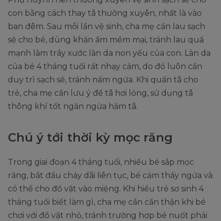
con bằng cách thay tã thường xuyên, nhất là vào
ban đêm. Sau mỗi lần vệ sinh, cha mẹ cần lau sạch
sẽ cho bé, dùng khăn ấm mềm mại, tránh lau quá
mạnh làm trầy xước làn da non yếu của con. Làn da
của bé 4 tháng tuổi rất nhạy cảm, do đó luôn cần
duy trì sạch sẽ, tránh nấm ngứa. Khi quấn tã cho
trẻ, cha mẹ cần lưu ý để tã hơi lỏng, sử dụng tã
thông khí tốt ngăn ngừa hăm tã.
Chú ý tới thời kỳ mọc răng
Trong giai đoạn 4 tháng tuổi, nhiều bé sắp mọc
răng, bắt đầu chảy dãi liên tục, bé cảm thấy ngứa và
có thể cho đồ vật vào miệng. Khi hiểu trẻ sơ sinh 4
tháng tuổi biết làm gì, cha mẹ cần cẩn thận khi bé
chơi với đồ vật nhỏ, tránh trường hợp bé nuốt phải