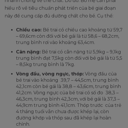
nhanh chóng về thể chất. Do đó. Bố mẹ cần phải
hiểu rõ về tiêu chuẩn phát triển của bé giai đoạn
này để cung cấp đủ dưỡng chất cho bé. Cụ thể:
Chiều cao:
Bé trai có chiều cao khoảng từ 59,7
– 69,6cm còn đối với bé gái là từ 58,6 – 68,2cm,
trung bình rơi vào khoảng 63,4cm.
Cân nặng:
Bé trai có cân nặng từ 5,9kg – 9,1kg
trung bình đạt 7,5kg còn đối với bé gái là từ 5,5
– 8,5kg trung bình là 7kg.
Vòng đầu, vòng ngực, thóp:
Vòng đầu của
bé trai vào khoảng 39,7 – 44,5cm, trung bình
42,1cm còn bé gái là 38,8 – 43,6cm, trung bình
41,2cm. Vòng ngực của bé trai có số đo 38,3 –
46,3cm, trung bình 42,3cm, với bé gái là 37,3 –
44,9cm trung bình 41,1cm. Thóp trước của trẻ
4 tháng tuổi vẫn chưa được khép lại, còn
đường khớp và thóp sau đã khép lại hoàn
chỉnh.