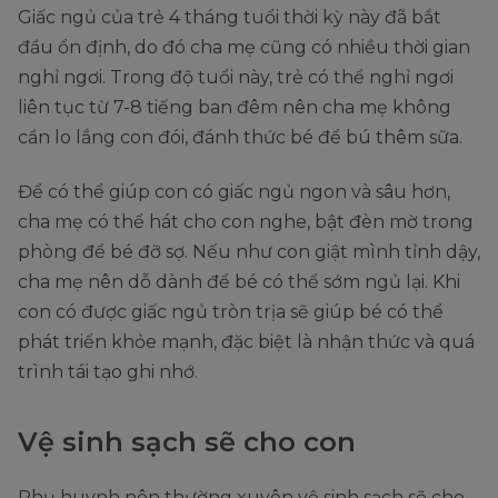
Giấc ngủ của trẻ 4 tháng tuổi thời kỳ này đã bắt
đầu ổn định, do đó cha mẹ cũng có nhiều thời gian
nghỉ ngơi. Trong độ tuổi này, trẻ có thể nghỉ ngơi
liên tục từ 7-8 tiếng ban đêm nên cha mẹ không
cần lo lắng con đói, đánh thức bé để bú thêm sữa.
Để có thể giúp con có giấc ngủ ngon và sâu hơn,
cha mẹ có thể hát cho con nghe, bật đèn mờ trong
phòng để bé đỡ sợ. Nếu như con giật mình tỉnh dậy,
cha mẹ nên dỗ dành để bé có thể sớm ngủ lại. Khi
con có được giấc ngủ tròn trịa sẽ giúp bé có thể
phát triển khỏe mạnh, đặc biệt là nhận thức và quá
trình tái tạo ghi nhớ.
Vệ sinh sạch sẽ cho con
Phụ huynh nên thường xuyên vệ sinh sạch sẽ cho