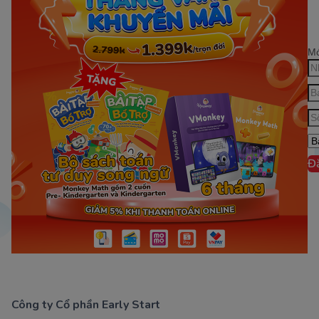
Mớ
Đ
Công ty Cổ phần Early Start