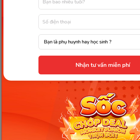
không?
Qua những thông tin trên, Monkey đã giúp ba mẹ
giải đáp câu hỏi
trẻ sơ sinh 4 tháng tuổi biết làm
gì
. Từ đó có những phương pháp chăm sóc phù
hợp để giúp con phát triển tốt nhất cả về sức khỏe
lẫn nhận thức. Tham khảo ứng dụng học ngôn ngữ
Nhận tư vấn miễn phí
sớm của Monkey: Monekey Junior để giúp con phát
triển ngôn ngữ tốt nhất trong giai đoạn đầu đời này
nhé!
Tích luỹ từ vựng và kỹ năng tiếng Anh nhanh
chóng với 8.000+ hình ảnh, 10.300+ audio
giọng đọc bản xứ cùng 2.500 video miêu tả
nghĩa của từ giúp mỗi bài học của trẻ luôn tràn
ngập màu sắc và hứng thú. Đăng ký Monkey