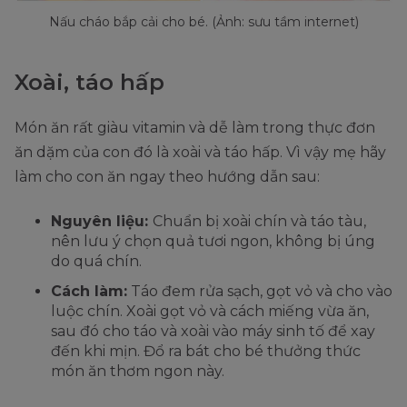
Nấu cháo bắp cải cho bé. (Ảnh: sưu tầm internet)
Xoài, táo hấp
Món ăn rất giàu vitamin và dễ làm trong thực đơn
ăn dặm của con đó là xoài và táo hấp. Vì vậy mẹ hãy
làm cho con ăn ngay theo hướng dẫn sau:
Nguyên liệu:
Chuẩn bị xoài chín và táo tàu,
nên lưu ý chọn quả tươi ngon, không bị úng
do quá chín.
Cách làm:
Táo đem rửa sạch, gọt vỏ và cho vào
luộc chín. Xoài gọt vỏ và cách miếng vừa ăn,
sau đó cho táo và xoài vào máy sinh tố để xay
đến khi mịn. Đổ ra bát cho bé thưởng thức
món ăn thơm ngon này.