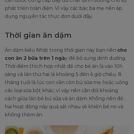
cần được cung cấp đầy đủ chất dinh dưỡng cho sự
phát triển toàn diện. Vì vậy các bậc ba mẹ nên áp
dụng nguyên tắc thực đơn dưới đây.
Thời gian ăn dặm
Ăn dặm kiểu Nhật trong thời gian này bạn nên
cho
con ăn 2 bữa trên 1 ngà
y để bổ sung dinh dưỡng.
Thời điểm thích hợp nhất để cho bé ăn là vào 10h
sáng và lần thứ hai là khoảng 5 đến 6 giờ chiều. 8
tháng tuổi là lúc con vẫn còn bú sữa mẹ hoặc uống
các loại sữa bột khác, vì vậy nên cân đối khoảng
cách giữa lần bé bú sữa và ăn dặm. Không nên để
hai hoạt động này quá sát nhau sẽ khiến bé no và
không thèm ăn.