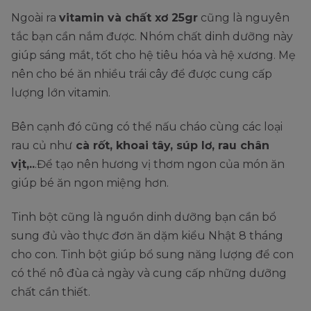
Ngoài ra
vitamin và chất xơ 25gr
cũng là nguyên
tắc bạn cần nắm được. Nhóm chất dinh dưỡng này
giúp sáng mắt, tốt cho hệ tiêu hóa và hệ xương. Mẹ
nên cho bé ăn nhiều trái cây để được cung cấp
lượng lớn vitamin.
Bên cạnh đó cũng có thể nấu cháo cùng các loại
rau củ như
cà rốt, khoai tây, súp lơ, rau chân
vịt,..
.Để tạo nên hương vị thơm ngon của món ăn
giúp bé ăn ngon miệng hơn.
Tinh bột cũng là nguồn dinh dưỡng bạn cần bổ
sung đủ vào thực đơn ăn dặm kiểu Nhật 8 tháng
cho con. Tinh bột giúp bổ sung năng lượng để con
có thể nô đùa cả ngày và cung cấp những dưỡng
chất cần thiết.