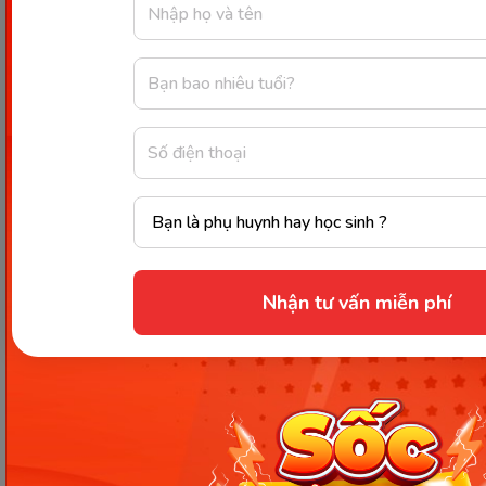
loại non để đảm bảo nguồn dinh dưỡng, cháo
trắng.
Cách làm:
Thịt bò rửa sạch mang đi băm
nhuyễn, măng tây cũng rửa sạch và cắt lọn lấy
phần non. Cho măng tây và thịt bò đã băm vào
xào chín, sau đó cho hỗn hợp này vào xay với
độ thô phù hợp với khả năng ăn của bé. Cuối
cùng là cho hỗn hợp vừa xay vào đảo đều
cùng với một bát cháo trắng, đun nhỏ lửa
khoảng 5 phút rồi tắt bếp. Múc ra bát để nguội
là có thể cho bé ăn ngay.
Nhận tư vấn miễn phí