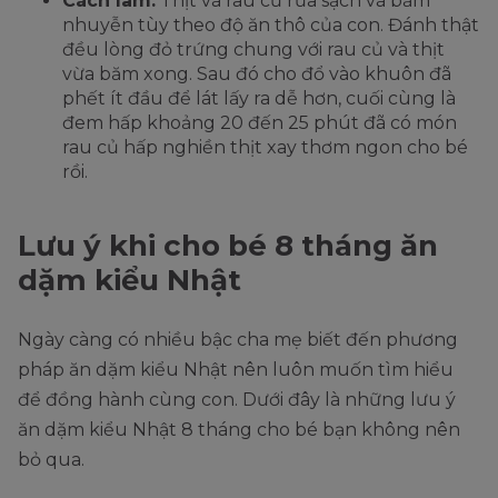
Cách làm:
Thịt và rau củ rửa sạch và băm
nhuyễn tùy theo độ ăn thô của con. Đánh thật
đều lòng đỏ trứng chung với rau củ và thịt
vừa băm xong. Sau đó cho đổ vào khuôn đã
phết ít đầu để lát lấy ra dễ hơn, cuối cùng là
đem hấp khoảng 20 đến 25 phút đã có món
rau củ hấp nghiền thịt xay thơm ngon cho bé
rồi.
Lưu ý khi cho bé 8 tháng ăn
dặm kiểu Nhật
Ngày càng có nhiều bậc cha mẹ biết đến phương
pháp ăn dặm kiểu Nhật nên luôn muốn tìm hiểu
để đồng hành cùng con. Dưới đây là những lưu ý
ăn dặm kiểu Nhật 8 tháng cho bé bạn không nên
bỏ qua.