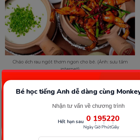
Cháo ếch rau ngót thơm ngon cho bé. (Ảnh: sưu tầm
internet)
Cháo măng tây thịt bò
Bé học tiếng Anh dễ dàng cùng Monkey
Cháo măng tây thịt bò là món ăn thơm ngon ít mẹ
Nhận tư vấn về chương trình
biết đến, nhưng hàm lượng dinh dưỡng món này
0
19
52
18
Hết hạn sau
luôn được đánh giá cao.
Ngày
Giờ
Phút
Giây
Nguyên liệu:
Thịt bò loại tươi ngon, măng tây