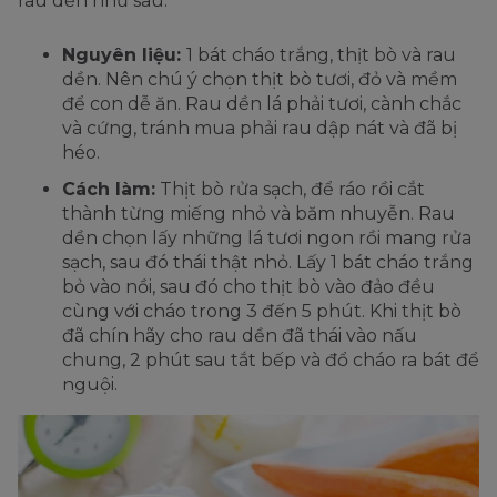
rau dền như sau.
Nguyên liệu:
1 bát cháo trắng, thịt bò và rau
dền. Nên chú ý chọn thịt bò tươi, đỏ và mềm
để con dễ ăn. Rau dền lá phải tươi, cành chắc
và cứng, tránh mua phải rau dập nát và đã bị
héo.
Cách làm:
Thịt bò rửa sạch, để ráo rồi cắt
thành từng miếng nhỏ và băm nhuyễn. Rau
dền chọn lấy những lá tươi ngon rồi mang rửa
sạch, sau đó thái thật nhỏ. Lấy 1 bát cháo trắng
bỏ vào nồi, sau đó cho thịt bò vào đảo đều
cùng với cháo trong 3 đến 5 phút. Khi thịt bò
đã chín hãy cho rau dền đã thái vào nấu
chung, 2 phút sau tắt bếp và đổ cháo ra bát để
nguội.