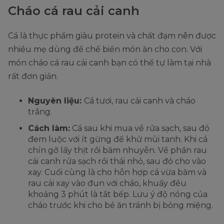
Cháo cá rau cải canh
Cá là thực phẩm giàu protein và chất đạm nên được
nhiều mẹ dùng để chế biến món ăn cho con. Với
món cháo cá rau cải canh bạn có thể tự làm tại nhà
rất đơn giản.
Nguyên liệu:
Cá tươi, rau cải canh và cháo
trắng.
Cách làm:
Cá sau khi mua về rửa sạch, sau đó
đem luộc với ít gừng để khử mùi tanh. Khi cá
chín gỡ lấy thịt rồi băm nhuyễn. Về phần rau
cải canh rửa sạch rồi thái nhỏ, sau đó cho vào
xay. Cuối cùng là cho hỗn hợp cá vừa băm và
rau cải xay vào đun với cháo, khuấy đều
khoảng 3 phút là tắt bếp. Lưu ý độ nóng của
cháo trước khi cho bé ăn tránh bị bỏng miệng.