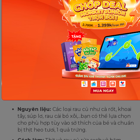
Cháo thịt bò thơm ngon hấp dẫn cho con. (Ảnh: sưu tầm
internet)
Rau củ hấp nghiền thịt xay
Món ăn cuối cùng trong thực đơn ăn dặm kiểu
Nhật 8 tháng được giới thiệu hôm nay đó là rau củ
hấp nghiền thịt xay. Cách làm món này cũng rất
đơn giản, mẹ chỉ cần làm theo các bước sau:
Nguyên liệu:
Các loại rau củ như cà rốt, khoai
tây, súp lơ, rau cải bó xôi,...bạn có thể lựa chọn
cho phù hợp tùy vào sở thích của bé và chuẩn
bị thịt heo tươi, 1 quả trứng.