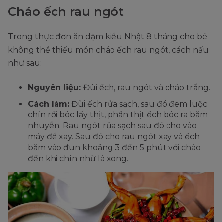
Cháo ếch rau ngót
Trong thực đơn ăn dặm kiểu Nhật 8 tháng cho bé
không thể thiếu món cháo ếch rau ngót, cách nấu
như sau:
Nguyên liệu:
Đùi ếch, rau ngót và cháo trắng.
Cách làm:
Đùi ếch rửa sạch, sau đó đem luộc
chín rồi bóc lấy thịt, phần thịt ếch bóc ra băm
nhuyễn. Rau ngót rửa sạch sau đó cho vào
máy để xay. Sau đó cho rau ngót xay và ếch
băm vào đun khoảng 3 đến 5 phút với cháo
đến khi chín nhừ là xong.