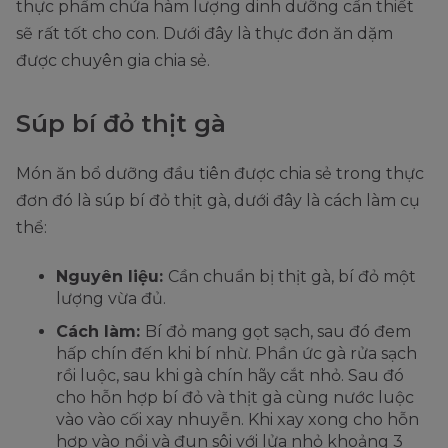
thực phẩm chứa hàm lượng dinh dưỡng cần thiết
sẽ rất tốt cho con. Dưới đây là thực đơn ăn dặm
được chuyên gia chia sẻ.
Súp bí đỏ thịt gà
Món ăn bổ dưỡng đầu tiên được chia sẻ trong thực
đơn đó là súp bí đỏ thịt gà, dưới đây là cách làm cụ
thể:
Nguyên liệu:
Cần chuẩn bị thịt gà, bí đỏ một
lượng vừa đủ.
Cách làm:
Bí đỏ mang gọt sạch, sau đó đem
hấp chín đến khi bí nhừ. Phần ức gà rửa sạch
rồi luộc, sau khi gà chín hãy cắt nhỏ. Sau đó
cho hỗn hợp bí đỏ và thịt gà cùng nước luộc
vào vào cối xay nhuyễn. Khi xay xong cho hỗn
hợp vào nồi và đun sôi với lửa nhỏ khoảng 3