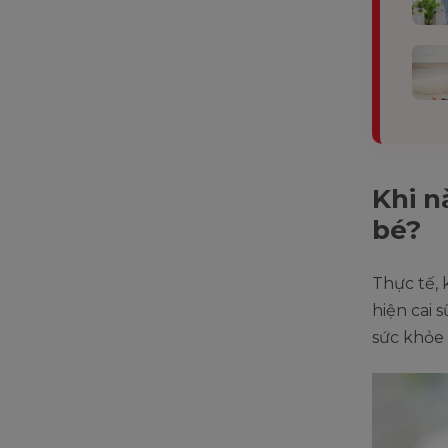
Khi n
bé?
Thực tế,
hiện cai 
sức khỏe 