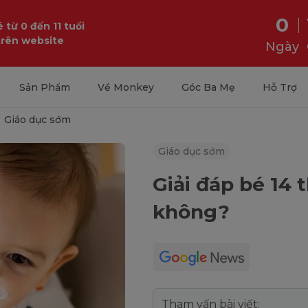
0
 từ 0 đến 11 tuổi
trên website
Ngày
Sản Phẩm
Về Monkey
Góc Ba Mẹ
Hỗ Trợ
Giáo dục sớm
Giáo dục sớm
Giải đáp bé 14 
không?
Tham vấn bài viết: