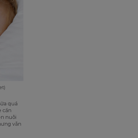
et)
sữa quá
e cần
ên nuôi
nhưng vẫn