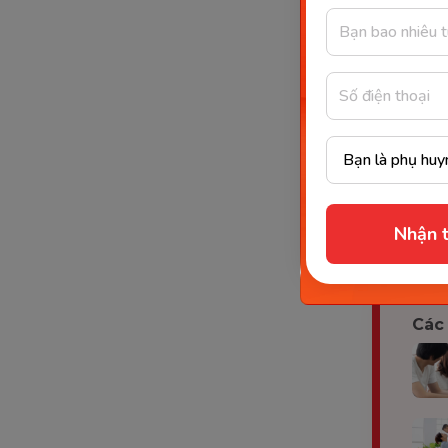
Bé k
đưa 
Mẹ k
thíc
Mẹ v
hoóc
Trong bấ
quên
hỏi
Nhận t
phát triể
Các 