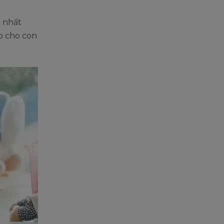
t nhất
ợp cho con