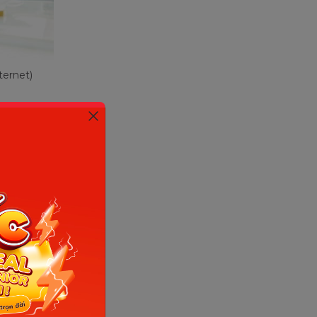
ternet)
ị cai sữa
mẹ và bé
á trình
. Giai đoạn
úc mới
iển trí
ực hiện
cai
bắt buộc
 thể là: