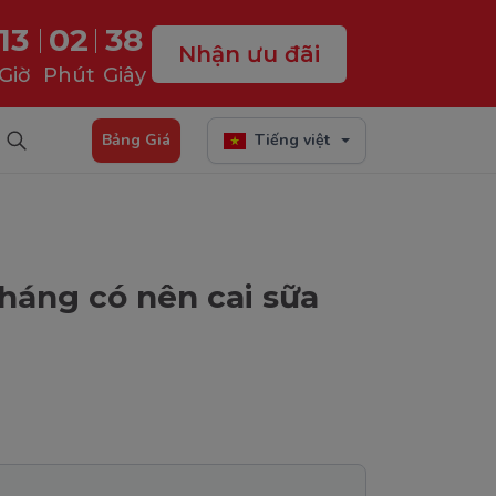
13
02
37
Nhận ưu đãi
Giờ
Phút
Giây
Bảng Giá
Tiếng việt
tháng có nên cai sữa