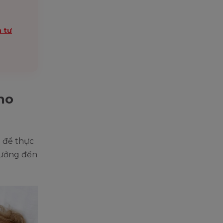
n tư
ho
ẹ để thực
 hưởng đến