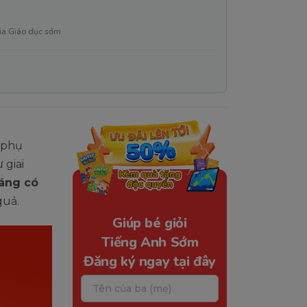
ia Giáo dục sớm
t phụ
 giai
háng có
 quả.
Giúp bé giỏi
Tiếng Anh Sớm
Đăng ký ngay tại đây