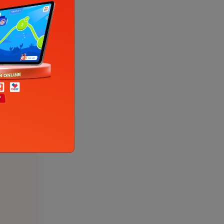
uan y tế
áp kích
 đề về
 đừng
 đến sự
sữa không.