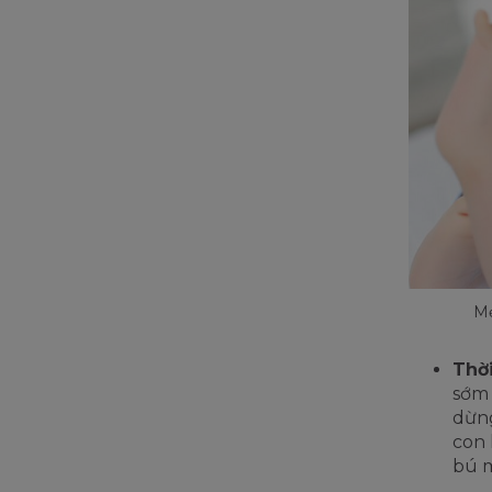
Mẹ
Thời
sớm 
dừng
con 
bú 