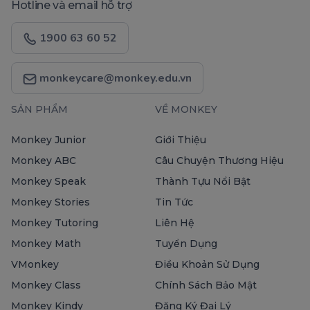
Hotline và email hỗ trợ
1900 63 60 52
monkeycare@monkey.edu.vn
SẢN PHẨM
VỀ MONKEY
Monkey Junior
Giới Thiệu
Monkey ABC
Câu Chuyện Thương Hiệu
Monkey Speak
Thành Tựu Nổi Bật
Monkey Stories
Tin Tức
Monkey Tutoring
Liên Hệ
Monkey Math
Tuyển Dụng
VMonkey
Điều Khoản Sử Dụng
Monkey Class
Chính Sách Bảo Mật
Monkey Kindy
Đăng Ký Đại Lý