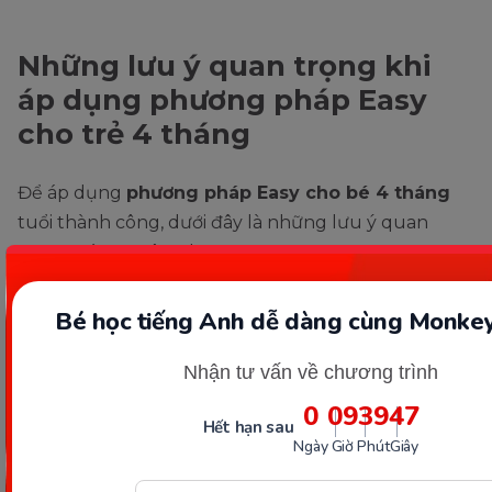
Những lưu ý quan trọng khi
áp dụng phương pháp Easy
cho trẻ 4 tháng
Để áp dụng
phương pháp Easy cho bé 4 tháng
tuổi thành công, dưới đây là những lưu ý quan
trọng mà mẹ nên nhớ:
Bé học tiếng Anh dễ dàng cùng Monkey
Nhận tư vấn về chương trình
0
09
39
45
Hết hạn sau
Ngày
Giờ
Phút
Giây