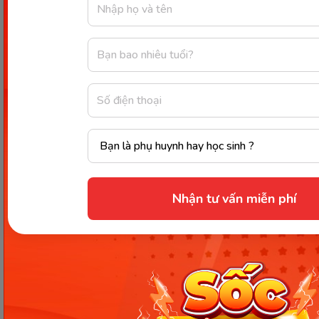
Những lưu ý quan trọng khi áp dụng phương pháp Easy
cho trẻ 4 tháng. (Ảnh: Sưu tầm Internet)
Chuẩn bị kỹ lưỡng:
Trước tiên mẹ cần nắm rõ
mục tiêu của phương pháp Easy 4. Các tài liệu
về phương pháp mẹ có thể dễ dàng tìm kiếm
trên internet, sách nuôi con theo phương
Nhận tư vấn miễn phí
pháp Easy,…
Áp dụng linh hoạt, phù hợp:
Ba mẹ có thể tự
thiết kế thời gian biểu cho từng bé dựa trên
lịch tham khảo của phương pháp Easy 4, đảm
bảo tổng thời gian thức, thời gian ăn và ngủ
đúng theo giai đoạn và nhu cầu riêng biệt của
con.