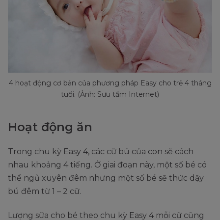
4 hoạt động cơ bản của phương pháp Easy cho trẻ 4 tháng
tuổi. (Ảnh: Sưu tầm Internet)
Hoạt động ăn
Trong chu kỳ Easy 4, các cữ bú của con sẽ cách
nhau khoảng 4 tiếng. Ở giai đoạn này, một số bé có
thể ngủ xuyên đêm nhưng một số bé sẽ thức dậy
bú đêm từ 1 – 2 cữ.
Lượng sữa cho bé theo chu kỳ Easy 4 mỗi cữ cũng