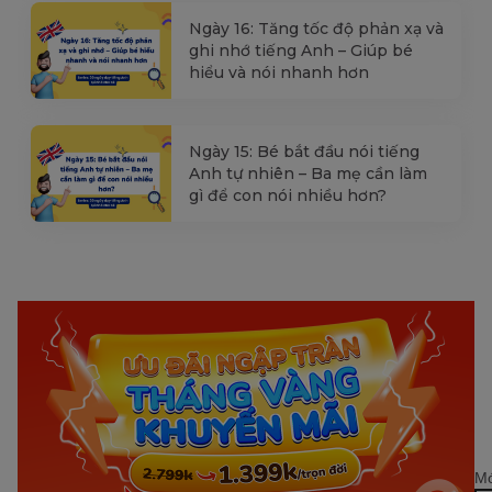
Ngày 16: Tăng tốc độ phản xạ và
ghi nhớ tiếng Anh – Giúp bé
hiểu và nói nhanh hơn
Ngày 15: Bé bắt đầu nói tiếng
Anh tự nhiên – Ba mẹ cần làm
gì để con nói nhiều hơn?
Mớ