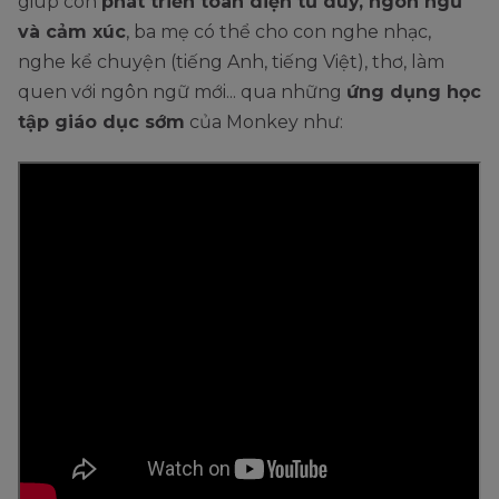
giúp con
phát triển toàn diện tư duy, ngôn ngữ
và cảm xúc
, ba mẹ có thể cho con nghe nhạc,
nghe kể chuyện (tiếng Anh, tiếng Việt), thơ, làm
quen với ngôn ngữ mới... qua những
ứng dụng học
tập giáo dục sớm
của Monkey như: