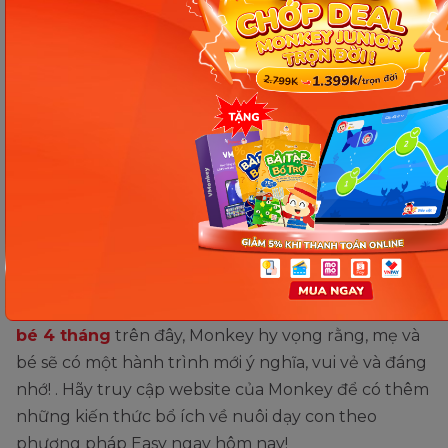
Kiên trì, nhất quán:
Khi bắt đầu một chu kỳ
mới, không thể tránh khỏi những khó khăn khi
bé chưa chịu “hợp tác”. Mẹ hãy kiên trì thực
hiện lặp lại lịch trình mới để phương pháp Easy
cho trẻ 4 tháng tuổi đạt được kết quả tốt
nhất.
Không áp dụng máy móc:
Theo các chuyên
gia, việc áp dụng phương pháp Easy cho bé
còn phụ thuộc vào dấu hiệu của con. Ba mẹ
cũng đừng quá nôn nóng khi chưa thấy kết
quả hoặc con chưa sẵn sàng bước sang chu kỳ
tiếp theo nhé!
Với những hướng dẫn về
phương pháp Easy cho
bé 4 tháng
trên đây, Monkey hy vọng rằng, mẹ và
bé sẽ có một hành trình mới ý nghĩa, vui vẻ và đáng
nhớ! . Hãy truy cập website của Monkey để có thêm
những kiến thức bổ ích về nuôi dạy con theo
phương pháp Easy ngay hôm nay!