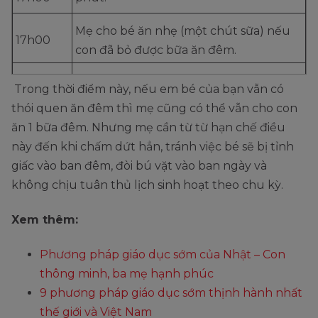
Mẹ cho bé ăn nhẹ (một chút sữa) nếu
17h00
con đã bỏ được bữa ăn đêm.
17h00 -
Trong thời điểm này, nếu em bé của bạn vẫn có
Tham gia các hoạt động nhẹ nhàng.
18h00
thói quen ăn đêm thì mẹ cũng có thể vẫn cho con
ăn 1 bữa đêm. Nhưng mẹ cần từ từ hạn chế điều
Mẹ tắm cho bé, chuẩn bị thực hiện
18h00 -
này đến khi chấm dứt hẳn, tránh việc bé sẽ bị tỉnh
trình tự ngủ đêm. Mẹ lưu ý vỗ ợ hơi cho
18h30
giấc vào ban đêm, đòi bú vặt vào ban ngày và
bé trước giấc ngủ.
không chịu tuân thủ lịch sinh hoạt theo chu kỳ.
Xem thêm:
Phương pháp giáo dục sớm của Nhật – Con
thông minh, ba mẹ hạnh phúc
9 phương pháp giáo dục sớm thịnh hành nhất
thế giới và Việt Nam