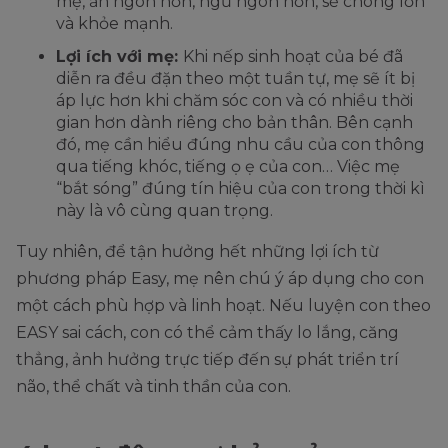
mẹ, ăn ngon hơn, ngủ ngon hơn, sẽ chóng lớn
và khỏe mạnh.
Lợi ích với mẹ:
Khi nếp sinh hoạt của bé đã
diễn ra đều đặn theo một tuần tự, mẹ sẽ ít bị
áp lực hơn khi chăm sóc con và có nhiều thời
gian hơn dành riêng cho bản thân. Bên cạnh
đó, mẹ cần hiểu đúng nhu cầu của con thông
qua tiếng khóc, tiếng ọ ẹ của con… Việc mẹ
“bắt sóng” đúng tín hiệu của con trong thời kì
này là vô cùng quan trọng.
Tuy nhiên, để tận hưởng hết những lợi ích từ
phương pháp Easy, mẹ nên chú ý áp dụng cho con
một cách phù hợp và linh hoạt. Nếu luyện con theo
EASY sai cách, con có thể cảm thấy lo lắng, căng
thẳng, ảnh hưởng trực tiếp đến sự phát triển trí
não, thể chất và tinh thần của con.