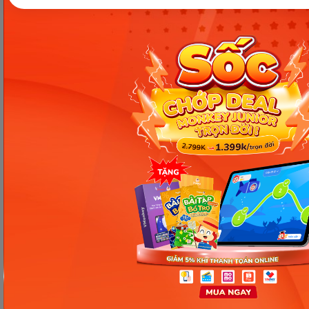
Các Bài Viết Mới Nhất
[Thảo luận] Cơn thịnh nộ (ăn
vạ) của trẻ | Kỷ luật tích cực #17
Ngày 18: Vì sao bé nhanh quên
từ tiếng Anh? Cách giúp con