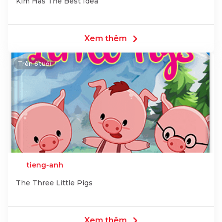
Kim Has The Best Idea
Xem thêm
Trên 6 tuổi
tieng-anh
The Three Little Pigs
Xem thêm