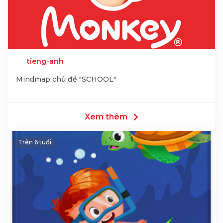
tieng-anh
Mindmap chủ đề "SCHOOL"
Xem thêm
Trên 6 tuổi