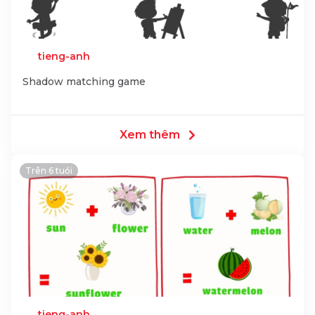
tieng-anh
Shadow matching game
Xem thêm
Trên 6 tuổi
tieng-anh