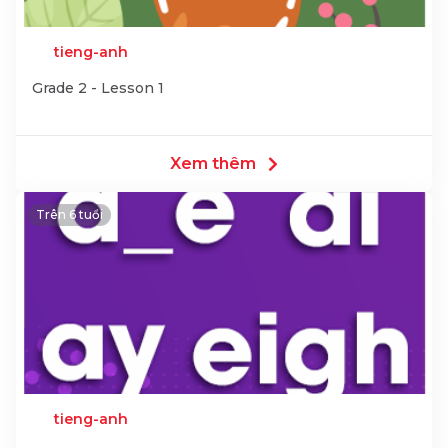
tieng-anh
Grade 2 - Lesson 1
Xem thêm
Trên 6 tuổi
tieng-anh