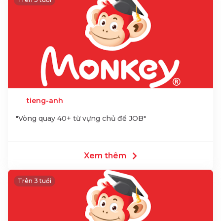
tieng-anh
"Vòng quay 40+ từ vựng chủ đề JOB"
Xem thêm
Trên 3 tuổi