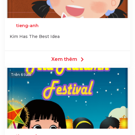
tieng-anh
Kim Has The Best Idea
Xem thêm
Trên 6 tuổi