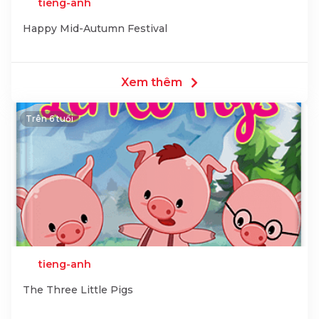
tieng-anh
Happy Mid-Autumn Festival
Xem thêm
Trên 6 tuổi
tieng-anh
The Three Little Pigs