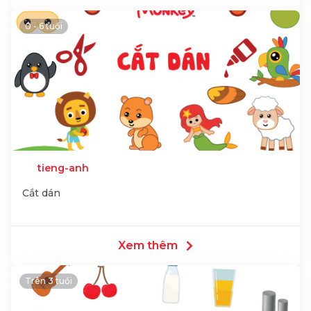
0 - 6 tuổi
tieng-anh
Cắt dán
Xem thêm
Trên 3 tuổi