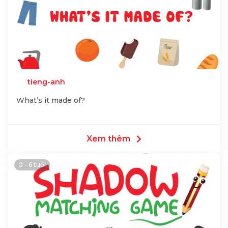
tieng-anh
What’s it made of?
Xem thêm
0 - 6 tuổi