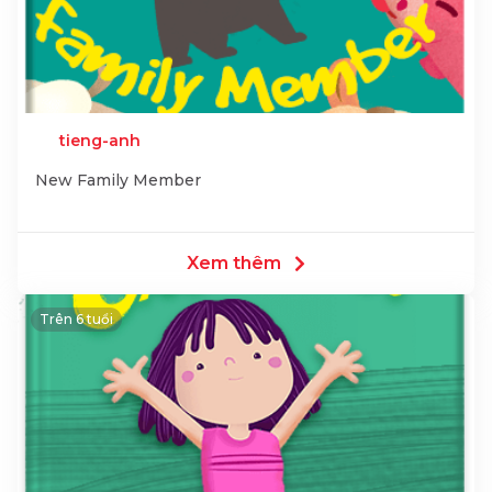
tieng-anh
New Family Member
Xem thêm
Trên 6 tuổi