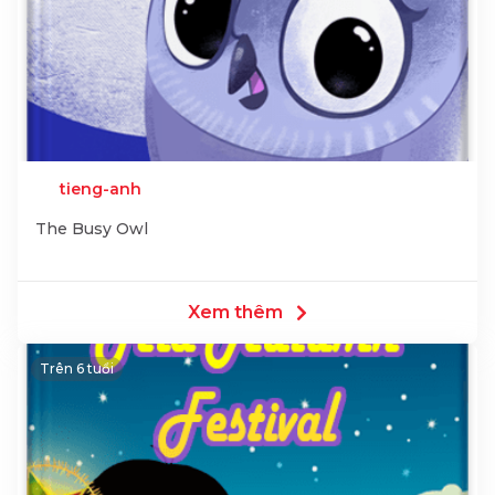
tieng-anh
The Busy Owl
Xem thêm
Trên 6 tuổi