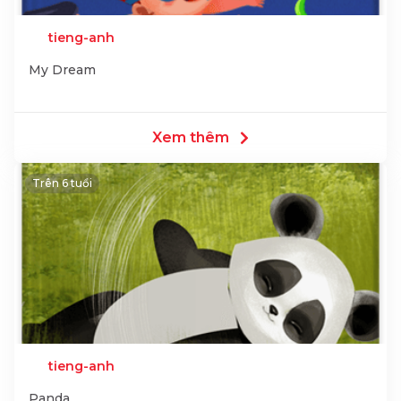
tieng-anh
My Dream
Xem thêm
Trên 6 tuổi
tieng-anh
Panda