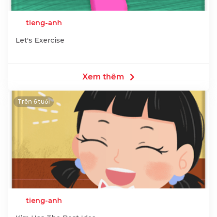
tieng-anh
Let's Exercise
Xem thêm
Trên 6 tuổi
tieng-anh