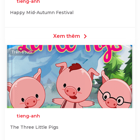
tieng-anh
Happy Mid-Autumn Festival
Xem thêm
Trên 6 tuổi
tieng-anh
The Three Little Pigs