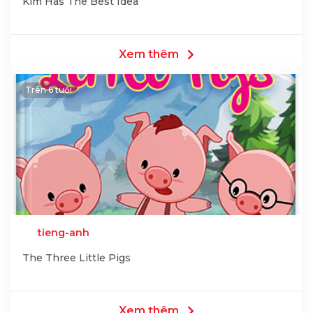
Kim Has The Best Idea
Xem thêm
Trên 6 tuổi
tieng-anh
The Three Little Pigs
Xem thêm