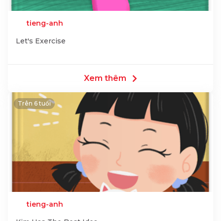
tieng-anh
Let's Exercise
Xem thêm
Trên 6 tuổi
tieng-anh