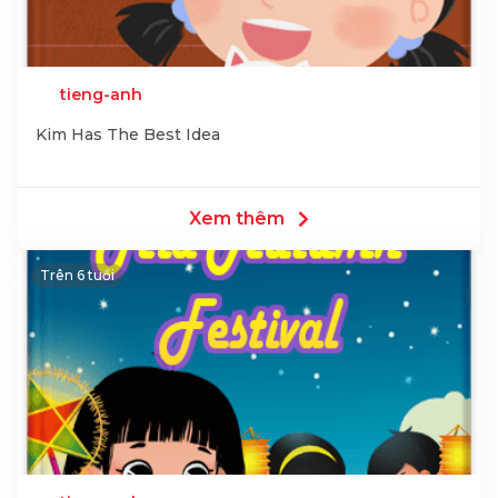
tieng-anh
Kim Has The Best Idea
Xem thêm
Trên 6 tuổi