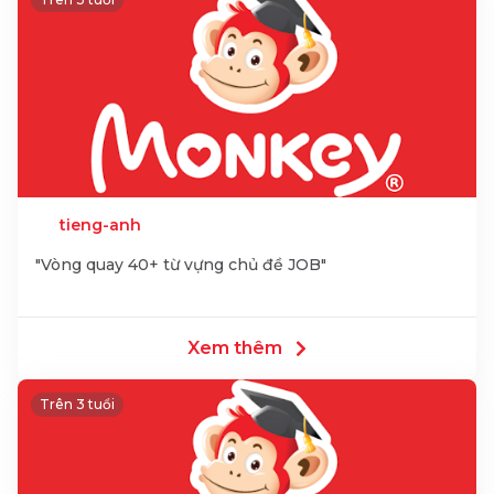
tieng-anh
"Vòng quay 40+ từ vựng chủ đề JOB"
Xem thêm
Trên 3 tuổi