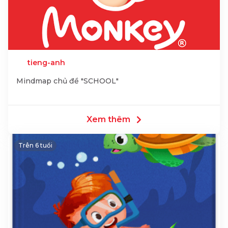
tieng-anh
Mindmap chủ đề "SCHOOL"
Xem thêm
Trên 6 tuổi