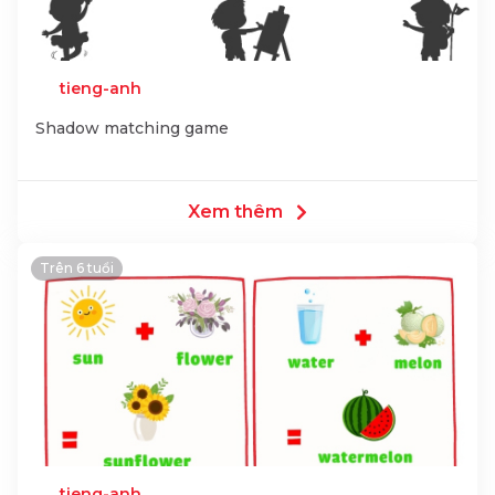
tieng-anh
Shadow matching game
Xem thêm
Trên 6 tuổi
tieng-anh