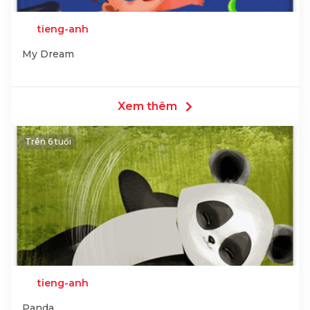
tieng-anh
My Dream
Xem thêm
Trên 6 tuổi
tieng-anh
Panda