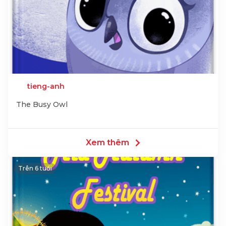
tieng-anh
The Busy Owl
Xem thêm
Trên 6 tuổi