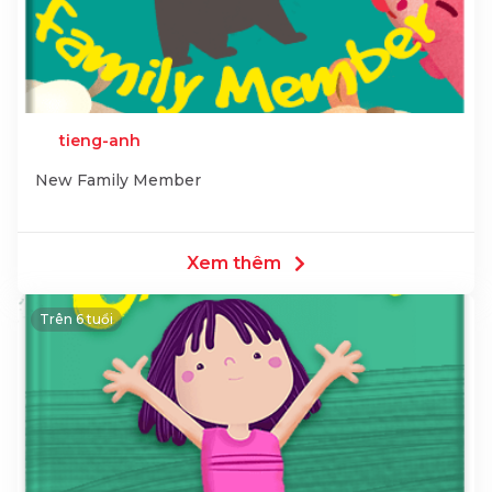
tieng-anh
New Family Member
Xem thêm
Trên 6 tuổi