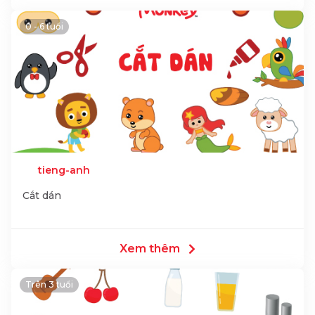
0 - 6 tuổi
tieng-anh
Cắt dán
Xem thêm
Trên 3 tuổi