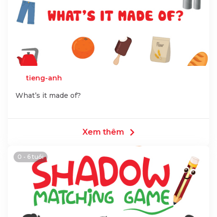
tieng-anh
What’s it made of?
Xem thêm
0 - 6 tuổi