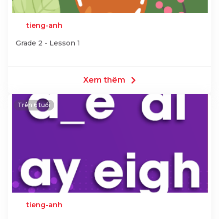
tieng-anh
Grade 2 - Lesson 1
Xem thêm
Trên 6 tuổi
tieng-anh