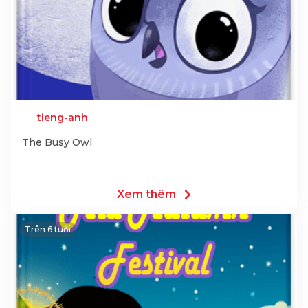
tieng-anh
The Busy Owl
Xem thêm
Trên 6 tuổi