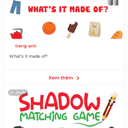
tieng-anh
What’s it made of?
Xem thêm
0 - 6 tuổi