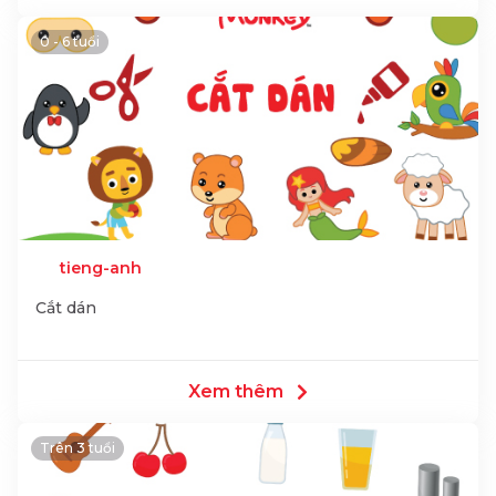
0 - 6 tuổi
tieng-anh
Cắt dán
Xem thêm
Trên 3 tuổi