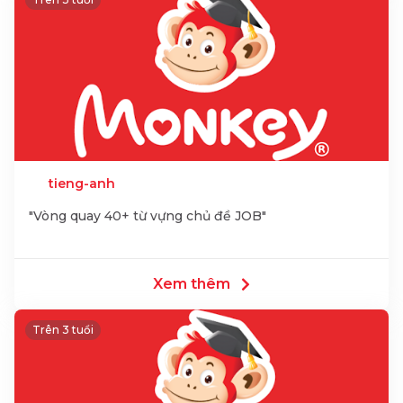
tieng-anh
"Vòng quay 40+ từ vựng chủ đề JOB"
Xem thêm
Trên 3 tuổi