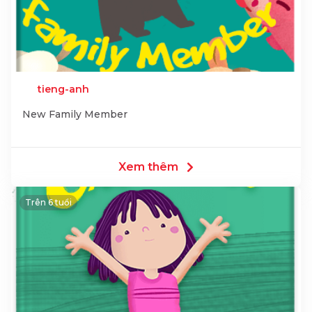
tieng-anh
New Family Member
Xem thêm
Trên 6 tuổi