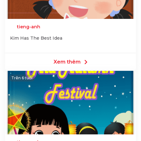
tieng-anh
Kim Has The Best Idea
Xem thêm
Trên 6 tuổi