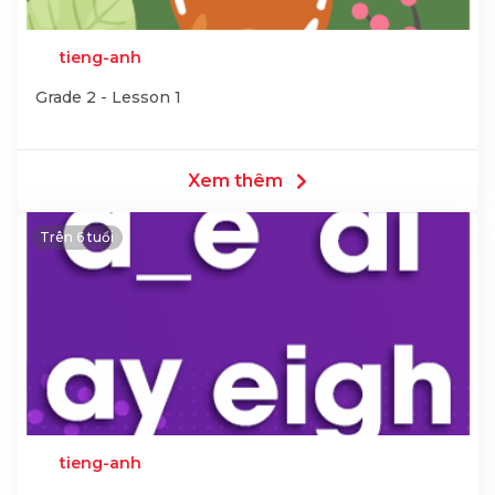
tieng-anh
Grade 2 - Lesson 1
Xem thêm
Trên 6 tuổi
tieng-anh