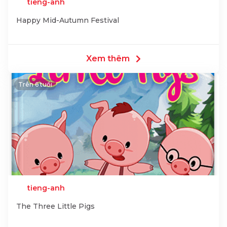
tieng-anh
Happy Mid-Autumn Festival
Xem thêm
Trên 6 tuổi
tieng-anh
The Three Little Pigs