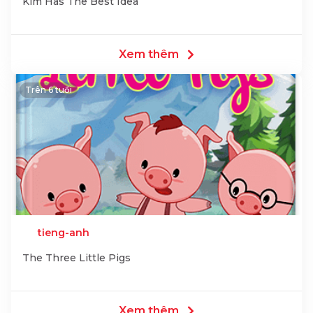
Kim Has The Best Idea
Xem thêm
Trên 6 tuổi
tieng-anh
The Three Little Pigs
Xem thêm