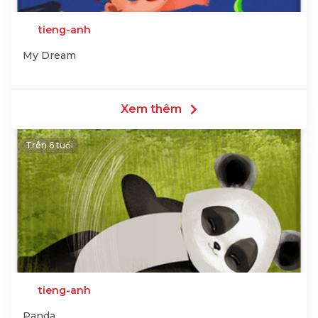
tieng-anh
My Dream
Xem thêm
Trên 6 tuổi
tieng-anh
Panda