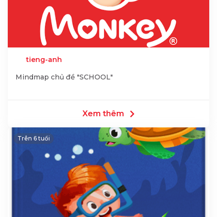
tieng-anh
Mindmap chủ đề "SCHOOL"
Xem thêm
Trên 6 tuổi