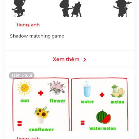
tieng-anh
Shadow matching game
Xem thêm
Trên 6 tuổi
tieng-anh