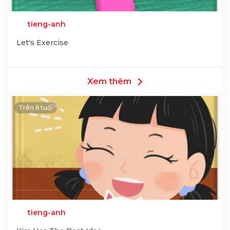
tieng-anh
Let's Exercise
Xem thêm
Trên 6 tuổi
tieng-anh