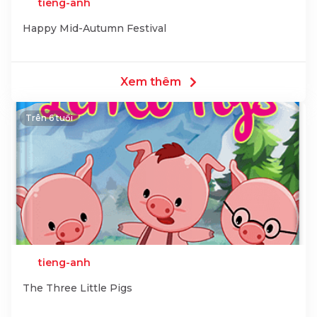
tieng-anh
Happy Mid-Autumn Festival
Xem thêm
Trên 6 tuổi
tieng-anh
The Three Little Pigs