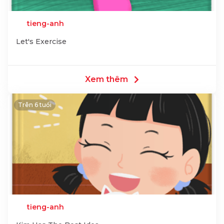
tieng-anh
Let's Exercise
Xem thêm
Trên 6 tuổi
tieng-anh