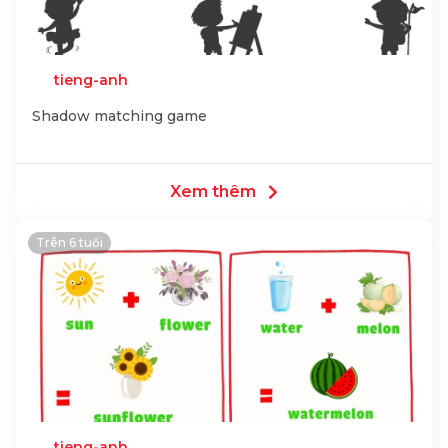
tieng-anh
Shadow matching game
Xem thêm
Trên 6 tuổi
tieng-anh