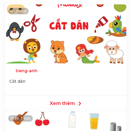
0 - 6 tuổi
tieng-anh
Cắt dán
Xem thêm
Trên 3 tuổi