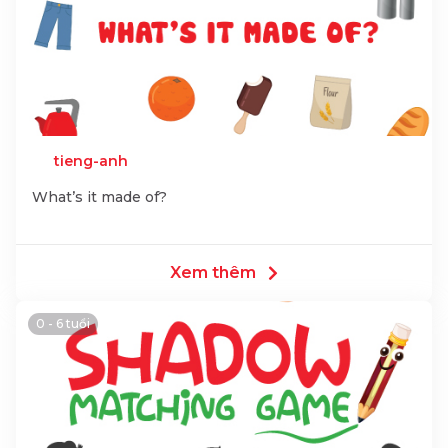
tieng-anh
What’s it made of?
Xem thêm
0 - 6 tuổi