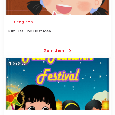
tieng-anh
Kim Has The Best Idea
Xem thêm
Trên 6 tuổi