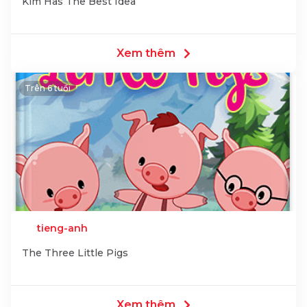
Kim Has The Best Idea
Xem thêm
Trên 6 tuổi
tieng-anh
The Three Little Pigs
Xem thêm