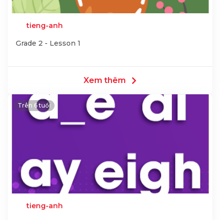
tieng-anh
Grade 2 - Lesson 1
Xem thêm
Trên 6 tuổi
tieng-anh