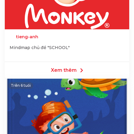
tieng-anh
Mindmap chủ đề "SCHOOL"
Xem thêm
Trên 6 tuổi