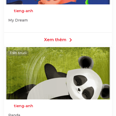
tieng-anh
My Dream
Xem thêm
Trên 6 tuổi
tieng-anh
Panda