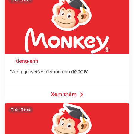
tieng-anh
"Vòng quay 40+ từ vựng chủ đề JOB"
Xem thêm
Trên 3 tuổi