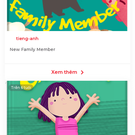
tieng-anh
New Family Member
Xem thêm
Trên 6 tuổi