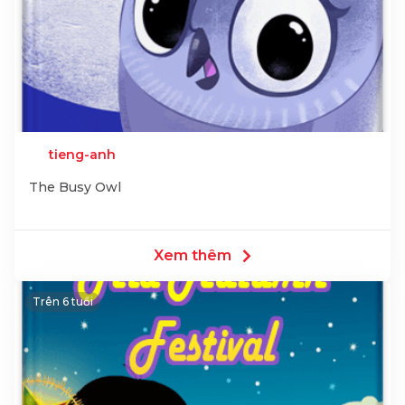
tieng-anh
The Busy Owl
Xem thêm
Trên 6 tuổi