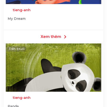
tieng-anh
My Dream
Xem thêm
Trên 6 tuổi
tieng-anh
Panda