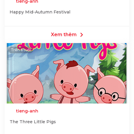
tieng-anh
Happy Mid-Autumn Festival
Xem thêm
Trên 6 tuổi
tieng-anh
The Three Little Pigs