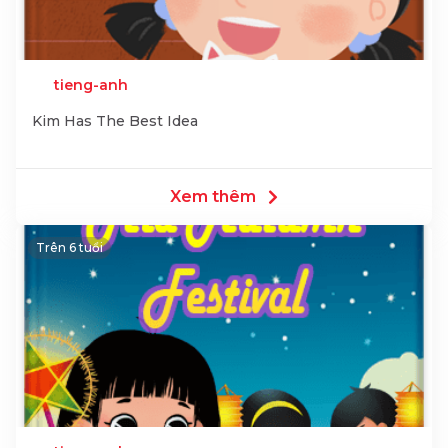
tieng-anh
Kim Has The Best Idea
Xem thêm
Trên 6 tuổi