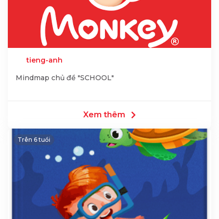
tieng-anh
Mindmap chủ đề "SCHOOL"
Xem thêm
Trên 6 tuổi