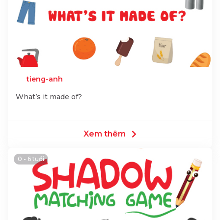
tieng-anh
What’s it made of?
Xem thêm
0 - 6 tuổi