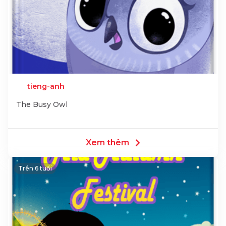
tieng-anh
The Busy Owl
Xem thêm
Trên 6 tuổi