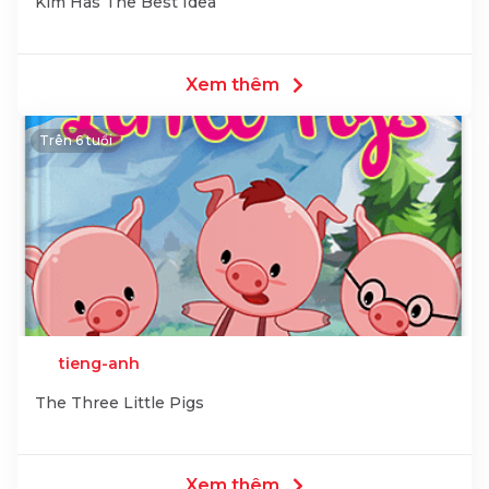
Kim Has The Best Idea
Xem thêm
Trên 6 tuổi
tieng-anh
The Three Little Pigs
Xem thêm