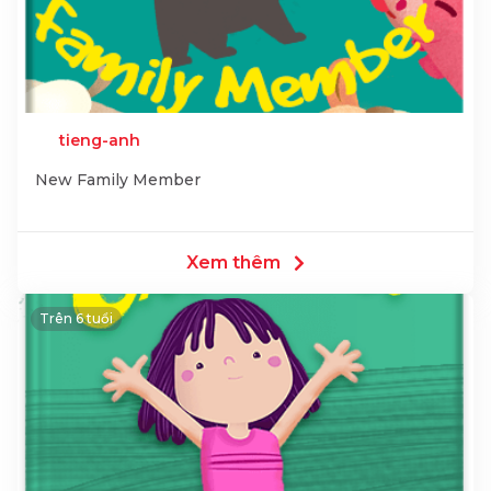
tieng-anh
New Family Member
Xem thêm
Trên 6 tuổi