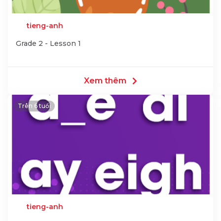
tieng-anh
Grade 2 - Lesson 1
Xem thêm
Trên 6 tuổi
tieng-anh