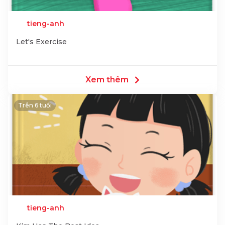
tieng-anh
Let's Exercise
Xem thêm
Trên 6 tuổi
tieng-anh