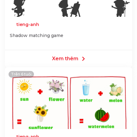
tieng-anh
Shadow matching game
Xem thêm
Trên 6 tuổi
tieng-anh