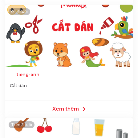
0 - 6 tuổi
tieng-anh
Cắt dán
Xem thêm
Trên 3 tuổi