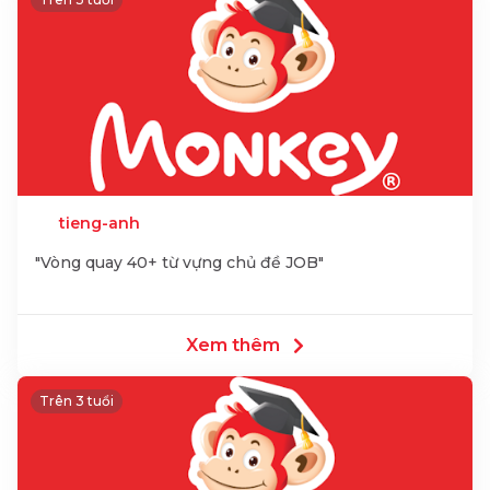
tieng-anh
"Vòng quay 40+ từ vựng chủ đề JOB"
Xem thêm
Trên 3 tuổi