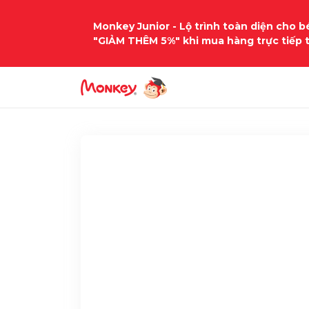
Monkey Junior - Lộ trình toàn diện cho bé
"GIẢM THÊM 5%" khi mua hàng trực tiếp 
Trang chủ
Học liệu
tieng-anh