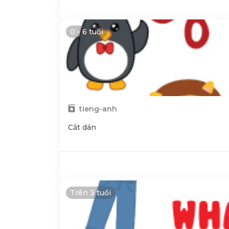
0 - 6 tuổi
tieng-anh
Cắt dán
Trên 3 tuổi