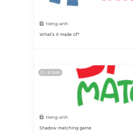
tieng-anh
What’s it made of?
0 - 6 tuổi
tieng-anh
Shadow matching game