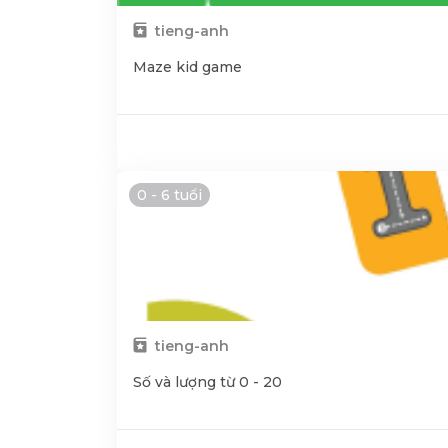
tieng-anh
Maze kid game
0 - 6 tuổi
tieng-anh
Số và lượng từ 0 - 20