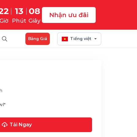
22
13
07
Nhận ưu đãi
Giờ
Phút
Giây
Bảng Giá
Tiếng việt
h
wl"
Tải Ngay