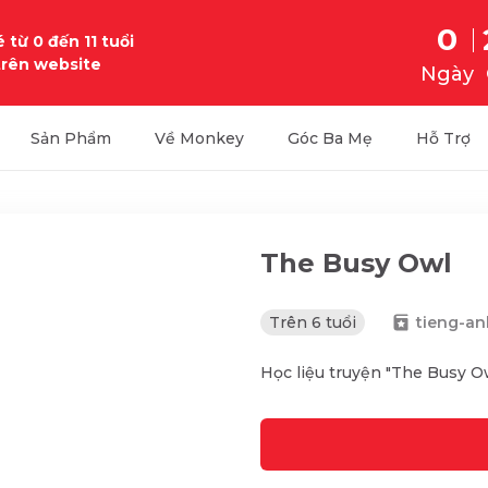
0
 từ 0 đến 11 tuổi
trên website
Ngày
Sản Phẩm
Về Monkey
Góc Ba Mẹ
Hỗ Trợ
The Busy Owl
Trên 6 tuổi
tieng-an
Học liệu truyện "The Busy O