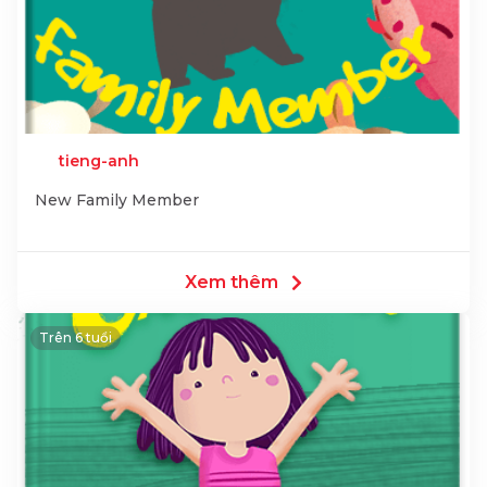
tieng-anh
New Family Member
Xem thêm
Trên 6 tuổi