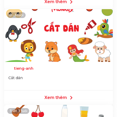
Xem thêm
0 - 6 tuổi
tieng-anh
Cắt dán
Xem thêm
Trên 3 tuổi