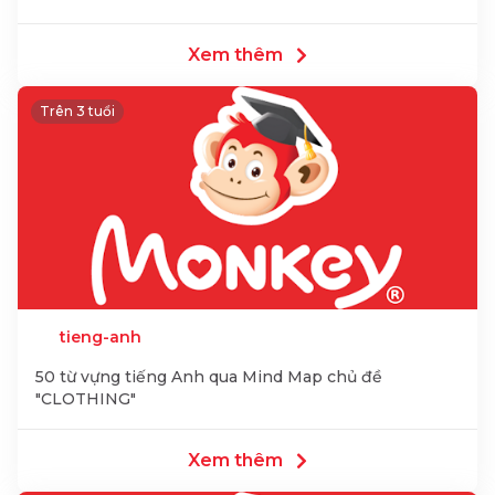
Xem thêm
Trên 3 tuổi
tieng-anh
50 từ vựng tiếng Anh qua Mind Map chủ đề
"CLOTHING"
Xem thêm