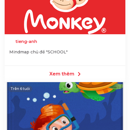
tieng-anh
Mindmap chủ đề "SCHOOL"
Xem thêm
Trên 6 tuổi