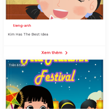
tieng-anh
Kim Has The Best Idea
Xem thêm
Trên 6 tuổi