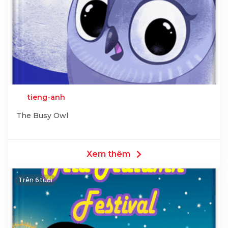
tieng-anh
The Busy Owl
Xem thêm
Trên 6 tuổi