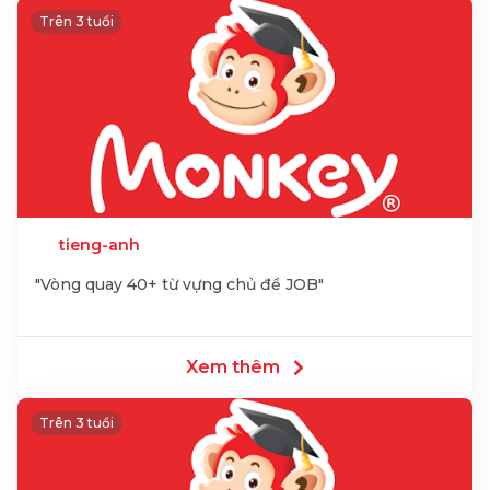
Trên 3 tuổi
tieng-anh
"Vòng quay 40+ từ vựng chủ đề JOB"
Xem thêm
Trên 3 tuổi