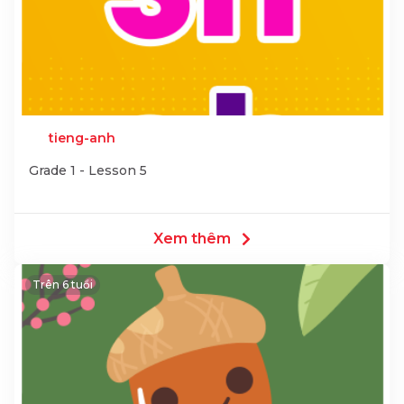
tieng-anh
Grade 1 - Lesson 5
Xem thêm
Trên 6 tuổi