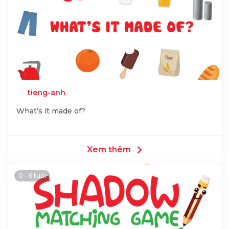
tieng-anh
What’s it made of?
Xem thêm
0 - 6 tuổi