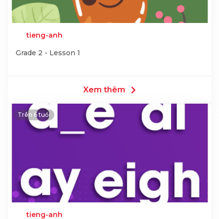
tieng-anh
Grade 2 - Lesson 1
Xem thêm
Trên 6 tuổi
tieng-anh