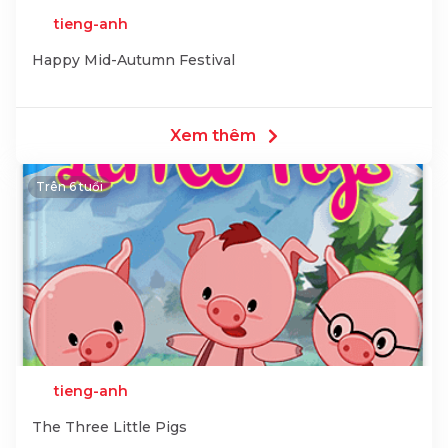
tieng-anh
Happy Mid-Autumn Festival
Xem thêm
Trên 6 tuổi
tieng-anh
The Three Little Pigs