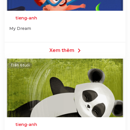
tieng-anh
My Dream
Xem thêm
Trên 6 tuổi
tieng-anh