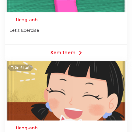
tieng-anh
Let's Exercise
Xem thêm
Trên 6 tuổi
tieng-anh