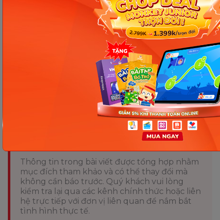
hợp.
Trên đây là giải đáp cho câu hỏi “có nhất thiết phải
bổ sung
canxi hữu cơ cho người già
?” và một vài
phương pháp cũng như lưu ý quan trọng. Mong
rằng, thông qua bài viết này, Mokey đã giúp bạn
hiểu rõ hơn về canxi hữu cơ và tìm được phương
pháp bảo vệ sức khỏe cho gia đình mình.
Nguồn tham khảo
Chia sẻ ngay
Thông tin trong bài viết được tổng hợp nhằm
mục đích tham khảo và có thể thay đổi mà
không cần báo trước. Quý khách vui lòng
kiểm tra lại qua các kênh chính thức hoặc liên
hệ trực tiếp với đơn vị liên quan để nắm bắt
tình hình thực tế.