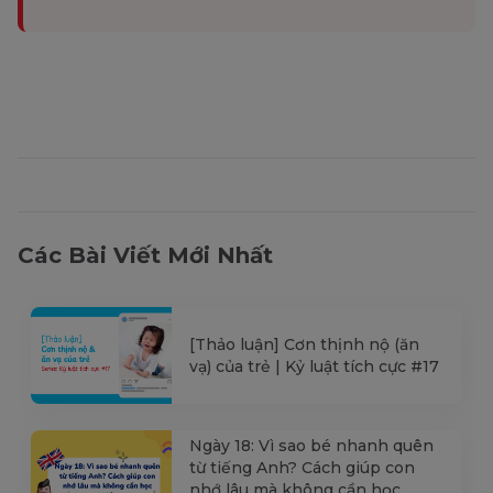
Các Bài Viết Mới Nhất
[Thảo luận] Cơn thịnh nộ (ăn
vạ) của trẻ | Kỷ luật tích cực #17
Ngày 18: Vì sao bé nhanh quên
từ tiếng Anh? Cách giúp con
nhớ lâu mà không cần học