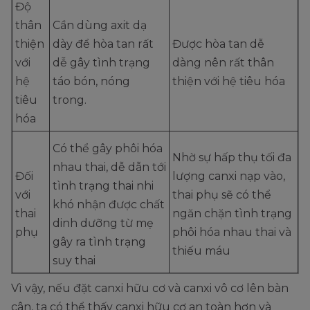
Độ
thân
Cần dùng axit dạ
thiện
dày để hòa tan rất
Được hòa tan dễ
với
dễ gây tình trạng
dàng nên rất thân
hệ
táo bón, nóng
thiện với hệ tiêu hóa
tiêu
trong.
hóa
Có thể gây phôi hóa
Nhờ sự hấp thụ tối đa
nhau thai, dễ dẫn tới
Đối
lượng canxi nạp vào,
tình trạng thai nhi
với
thai phụ sẽ có thể
khó nhận được chất
thai
ngăn chặn tình trạng
dinh dưỡng từ mẹ
phụ
phôi hóa nhau thai và
gây ra tình trạng
thiếu máu
suy thai
Vì vậy, nếu đặt canxi hữu cơ và canxi vô cơ lên bàn
cân, ta có thể thấy canxi hữu cơ an toàn hơn và