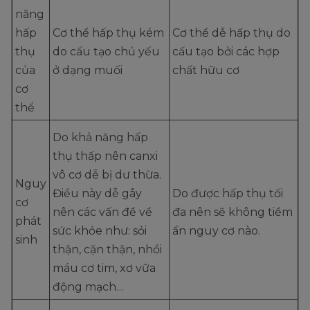
năng
hấp
Cơ thể hấp thụ kém
Cơ thể dễ hấp thụ do
thụ
do cấu tạo chủ yếu
cấu tạo bởi các hợp
của
ở dạng muối
chất hữu cơ
cơ
thể
Do khả năng hấp
thụ thấp nên canxi
vô cơ dễ bị dư thừa.
Nguy
Điều này dễ gây
Do được hấp thụ tối
cơ
nên các vấn đề về
đa nên sẽ không tiềm
phát
sức khỏe như: sỏi
ẩn nguy cơ nào.
sinh
thận, cặn thận, nhồi
máu cơ tim, xơ vữa
động mạch…