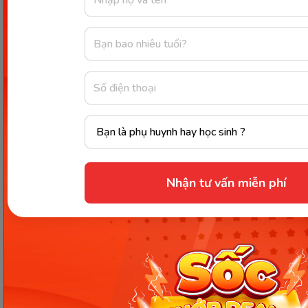
Để khả năng hấp thụ canxi diễn ra tốt nhất,
cần bổ sung vitamin D từ việc tắm nắng, thực
phẩm hay thuốc bổ.
Đối với trường hợp mới sử dụng thuốc bổ, cần
uống theo chỉ dẫn của bác sĩ (thường không
vượt quá 500mg). Nên uống từ ít rồi mới tăng
dần liều lượng để cơ thể kịp thích nghi.
Bổ sung thực phẩm giàu canxi không nên ăn
cùng thực phẩm có chứa axit oxalic và axit
phytic nhằm tránh việc giảm khả năng hấp thụ
canxi. Một số thực phẩm chứa hai loại axit này
Nhận tư vấn miễn phí
là: khoai lang, rau cải xanh, quả hạch…
Không sử dụng các thức uống có chứa chất
kích thích như cà phê, rượu, bia… Những thức
uống này sẽ làm giảm khả năng hấp thụ và
tăng bài tiết canxi ra ngoài cơ thể.
Cần cân nhắc vấn đề tài chính để chọn lựa
nguồn cung cấp canxi hữu cơ sao cho phù