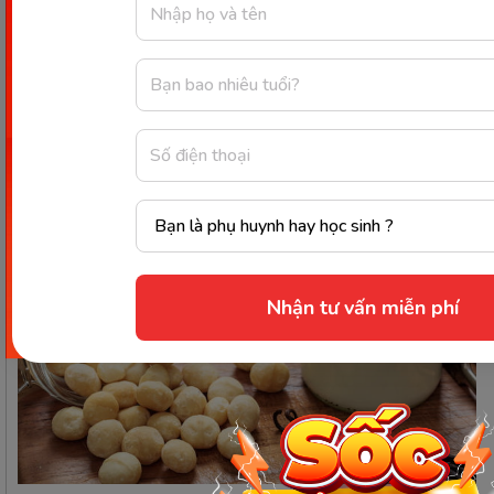
trong macca là chất béo không bão hòa đơn đặc
biệt có lợi cho sức khỏe. Sữa hạt mắc ca có khả
năng giúp làm giảm các cholesterol xấu, giảm thiểu
các nguy cơ mắc bệnh tim mạch, tiểu đường, cao
huyết áp và béo phì.
Nhận tư vấn miễn phí