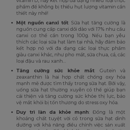
vitamin D, hãy kết hợp đa dạng nhiều loại thực
phẩm để không bị thiếu hụt lượng vitamin cần
thiết này nhé!
Một nguồn canxi tốt
: Sữa hạt tăng cường là
nguồn cung cấp canxi dồi dào với 17% nhu cầu
canxi cơ thể cần trong 100g. Nếu bạn yêu
thích các loại sữa hạt làm tại nhà, hãy đảm bảo
kết hợp nó với đa dạng các loại thực phẩm
giàu canxi khác, như pho mát, sữa chua, cá, các
loại đậu và rau xanh…
Tăng cường sức khỏe mắt
: Gutein và
zeaxanthin là hai hợp chất chống oxy hóa
mạnh mẽ được tìm thấy trong sữa hạt. Bởi vậy,
uống sữa hạt thường xuyên có thể giúp bạn
cải thiện và tăng cường sức khỏe thị lực, bảo
vệ mắt khỏi bị tổn thương do stress oxy hóa.
Duy trì làn da khỏe mạnh
: Đồng là một
khoáng chất tuyệt vời có trong sữa hạt dinh
dưỡng với khả năng điều chỉnh việc sản xuất