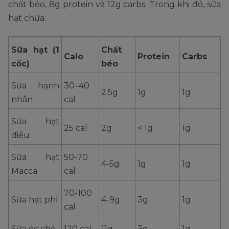
chất béo, 8g protein và 12g carbs. Trong khi đó, sữa
hạt chứa:
Sữa hạt (1
Chất
Calo
Protein
Carbs
cốc)
béo
Sữa hạnh
30–40
2.5g
1g
1g
nhân
cal
Sữa hạt
25 cal
2g
< 1g
1g
điều
Sữa hạt
50-70
4-5g
1g
1g
Macca
cal
70-100
Sữa hạt phỉ
4-9g
3g
1g
cal
Sữa óc chó
120 cal
11g
3g
1g