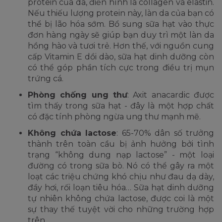
protein của da, điển hình là collagen và elastin.
Nếu thiếu lượng protein này, làn da của bạn có
thể bị lão hóa sớm. Bổ sung sữa hạt vào thực
đơn hàng ngày sẽ giúp bạn duy trì một làn da
hồng hào và tươi trẻ. Hơn thế, với nguồn cung
cấp Vitamin E dồi dào, sữa hạt dinh dưỡng còn
có thể góp phần tích cực trong điều trị mụn
trứng cá.
Phòng chống ung thư
: Axit anacardic được
tìm thấy trong sữa hạt - đây là một hợp chất
có đặc tính phòng ngừa ung thư mạnh mẽ.
Không chứa lactose
: 65-70% dân số trưởng
thành trên toàn cầu bị ảnh hưởng bởi tình
trạng “không dung nạp lactose” - một loại
đường có trong sữa bò. Nó có thể gây ra một
loạt các triệu chứng khó chịu như đau dạ dày,
đầy hơi, rối loạn tiêu hóa… Sữa hạt dinh dưỡng
tự nhiên không chứa lactose, được coi là một
sự thay thế tuyệt vời cho những trường hợp
trên.