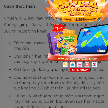
Cách thực hiện
:
Chuẩn bị 200g hạt macca, 2 bịch sữa tươi không
đường (giúp sữa hạt thêm phần thơm ngon) cùng
500ml nước tinh khiết.
Tách hạt macca ra khỏi vỏ, giã hạt đến khi
nhuyễn.
Cho phần hạt nhuyễn cùng nước tinh khiết
vào máy xay, xay đến khi hỗn hợp nhuyễn mịn.
Đổ hỗn hợp đã xay qua rây lọc, bỏ hết phần bã.
Cho tiếp hỗn hợp vào nồi, cùng lượng sữa tươi
và đường tùy theo khẩu vị. Khuấy đều tay, liên
tục khoảng 2-3 phút trên lửa nhỏ rồi tắt bếp.
Để nguội và thưởng thức món sữa thơm ngon
này nhé! Đừng quên bảo quản sữa hạt macca
trong ngăn mát của tủ lạnh.