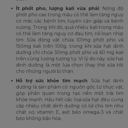
Ít phốt pho, lượng kali vừa phải
: Nồng độ
phốt pho cao trong máu có thể làm tăng nguy
cơ mắc các bệnh tim, tuyến cận giáp và bệnh
xương. Trong khi đó, quá nhiều kali trong máu
có thể làm tăng nguy cơ đau tim, rối loạn nhịp
tim. Sữa động vật chứa 101mg phốt pho và
150mg kali trên 100g, trong khi sữa hạt dinh
dưỡng chỉ chứa 30mg phốt pho và 60 mg kali
trên cùng lượng tương tự. Vì lý do này, sữa hạt
dinh dưỡng là một lựa chọn thay thế sữa tốt
cho những người bị thận.
Hỗ trợ sức khỏe tim mạch
: Sữa hạt dinh
dưỡng là sản phẩm có nguồn gốc từ thực vật,
góp phần quan trọng tạo nên một trái tim
khỏe mạnh. Hầu hết các loại sữa hạt đều cung
cấp nhiều chất dinh dưỡng có lợi cho tim như
chất xơ, vitamin E, axit béo omega-3 và chất
béo không bão hòa.