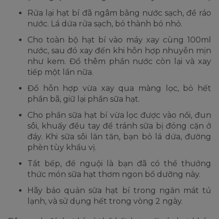
Rửa lại hạt bí đã ngâm bằng nước sạch, để ráo
nước. Lá dứa rửa sạch, bó thành bó nhỏ.
Cho toàn bộ hạt bí vào máy xay cùng 100ml
nước, sau đó xay đến khi hỗn hợp nhuyễn mịn
như kem. Đổ thêm phần nước còn lại và xay
tiếp một lần nữa.
Đổ hỗn hợp vừa xay qua màng lọc, bỏ hết
phần bã, giữ lại phần sữa hạt.
Cho phần sữa hạt bí vừa lọc được vào nồi, đun
sôi, khuấy đều tay để tránh sữa bị đóng cặn ở
đáy. Khi sữa sôi lăn tăn, bạn bỏ lá dứa, đường
phèn tùy khẩu vị.
Tắt bếp, để nguội là bạn đã có thể thưởng
thức món sữa hạt thơm ngon bổ dưỡng này.
Hãy bảo quản sữa hạt bí trong ngăn mát tủ
lạnh, và sử dụng hết trong vòng 2 ngày.