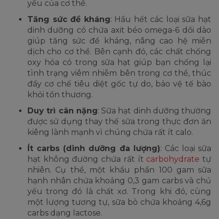
yếu của cơ thể.
Tăng sức đề kháng
: Hầu hết các loại sữa hạt
dinh dưỡng có chứa axit béo omega-6 dồi dào
giúp tăng sức đề kháng, nâng cao hệ miễn
dịch cho cơ thể. Bên cạnh đó, các chất chống
oxy hóa có trong sữa hạt giúp bạn chống lại
tình trạng viêm nhiễm bên trong cơ thể, thúc
đẩy cơ chế tiêu diệt gốc tự do, bảo vệ tế bào
khỏi tổn thương.
Duy trì cân nặng
: Sữa hạt dinh dưỡng thường
được sử dụng thay thế sữa trong thực đơn ăn
kiêng lành mạnh vì chúng chứa rất ít calo.
Ít carbs (dinh dưỡng đa lượng)
: Các loại sữa
hạt không đường chứa rất ít
carbohydrate
tự
nhiên. Cụ thể, một khẩu phần 100 gam sữa
hạnh nhân chứa khoảng 0,3 gam carbs và chủ
yếu trong đó là chất xơ. Trong khi đó, cùng
một lượng tương tự, sữa bò chứa khoảng 4,6g
carbs dạng lactose.