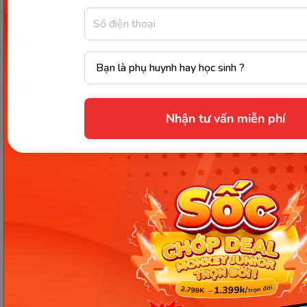
những lưu ý khi chế biến
Chế độ ăn uống lành mạnh, cân bằng và đủ chất,
trong đó có
vitamin A
là yếu tố quan trọng đảm
bảo sức khỏe cho bạn và gia đình. Nếu việc bổ sung
vitamin A chưa được đáp ứng qua bữa ăn hàng
ngày và bạn có ý định sử dụng các viên uống bổ
Nhận tư vấn miễn phí
sung vitamin A, đừng quên hỏi ý kiến bác sĩ trước
khi sử dụng nhé. Để tìm hiểu thêm nhiều thông tin
hữu ích khác về chủ đề dinh dưỡng và các chủ đề
khác như nuôi dạy con, giáo dục, học tiếng Anh, bạn
hãy truy cập ngay website của Monkey
Monkey.edu.vn
!
Nguồn tham khảo
Chia sẻ ngay