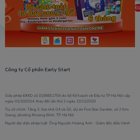
Đ
Công ty Cổ phần Early Start
1900 63 60 52
Giấy phép ĐKKD số 0106651756 do Sở Kế hoạch và Đầu tư TP Hà Nội cấp
ngày 01/10/2014, thay đổi lần thứ 3 ngày 13/11/2020
Trụ sở chính: Tầng 3, tòa nhà G4 và G5, dự án Five Star Garden, số 2 Kim
Giang, phường Khương Đình, TP. Hà Nội
Người đại diện pháp luật: Ông Nguyễn Hoàng Anh - Giám đốc điều hành