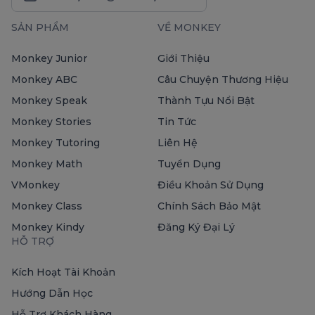
SẢN PHẨM
VỀ MONKEY
Monkey Junior
Giới Thiệu
Monkey ABC
Câu Chuyện Thương Hiệu
Monkey Speak
Thành Tựu Nổi Bật
Monkey Stories
Tin Tức
Monkey Tutoring
Liên Hệ
Monkey Math
Tuyển Dụng
VMonkey
Điều Khoản Sử Dụng
Monkey Class
Chính Sách Bảo Mật
Monkey Kindy
Đăng Ký Đại Lý
HỖ TRỢ
Kích Hoạt Tài Khoản
Hướng Dẫn Học
Hỗ Trợ Khách Hàng