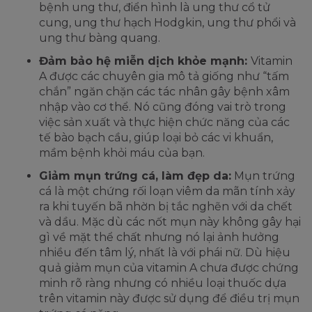
bệnh ung thư, điển hình là ung thư cổ tử
cung, ung thư hạch Hodgkin, ung thư phổi và
ung thư bàng quang.
Đảm bảo hệ miễn dịch khỏe mạnh:
Vitamin
A được các chuyên gia mô tả giống như “tấm
chắn” ngăn chặn các tác nhân gây bệnh xâm
nhập vào cơ thể. Nó cũng đóng vai trò trong
việc sản xuất và thực hiện chức năng của các
tế bào bạch cầu, giúp loại bỏ các vi khuẩn,
mầm bệnh khỏi máu của bạn.
Giảm mụn trứng cá, làm đẹp da:
Mụn trứng
cá là một chứng rối loạn viêm da mãn tính xảy
ra khi tuyến bã nhờn bị tắc nghẽn với da chết
và dầu. Mặc dù các nốt mụn này không gây hại
gì về mặt thể chất nhưng nó lại ảnh hưởng
nhiều đến tâm lý, nhất là với phái nữ. Dù hiệu
quả giảm mụn của vitamin A chưa được chứng
minh rõ ràng nhưng có nhiều loại thuốc dựa
trên vitamin này được sử dụng để điều trị mụn