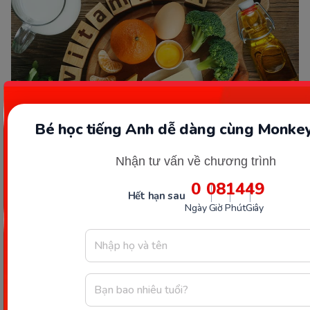
Bé học tiếng Anh dễ dàng cùng Monkey
Nhận tư vấn về chương trình
Một số thực phẩm giàu vitamin A. (Ảnh: Sưu tầm Internet)
0
08
14
47
Hết hạn sau
Mỗi loại thực phẩm trên ngoài cung cấp vitamin A
Ngày
Giờ
Phút
Giây
cần thiết cho cơ thể còn chứa nhiều chất dinh
dưỡng cần thiết khác, đảm bảo dinh dưỡng đa
dạng cho cơ thể phát triển khỏe mạnh.
Chi tiết:
Vitamin A có trong thực phẩm nào và