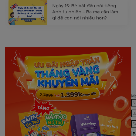
Ngày 15: Bé bắt đầu nói tiếng
Anh tự nhiên – Ba mẹ cần làm
gì để con nói nhiều hơn?
Mớ