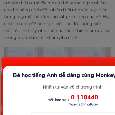
trẻ sớm hiệu quả. Ba mẹ có thể tạo sự ngạc nhiên
cho bé bằng cách đột nhiên thổi nhẹ vào tay, chân,
bụng hay mặt bé rồi quan sát phản ứng của bé. Hay
chơi trò ú òa để bé nhận biết các đối tượng biến
mất rồi tìm thấy như thế nào, kích thích cảm xúc và
mong muốn tìm tòi, khám phá ở trẻ.
Bé học tiếng Anh dễ dàng cùng Monkey
Nhận tư vấn về chương trình
0
11
04
38
Hết hạn sau
Ngày
Giờ
Phút
Giây