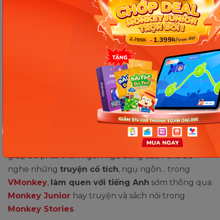
bông,...
Dạy ngôn ngữ và đếm
Mặc dù 2 tháng tuổi chưa thể hiểu được những
điều ba mẹ nói nhưng nếu dạy bé ngôn ngữ và
cách đếm từ bây giờ có thể giúp trẻ sớm phát triển
tư duy và nhận thức. Ba mẹ có thể dạy bé ngôn
ngữ và đếm bằng cách cùng bé đếm các ngón
chân, ngón tay, trò chuyện, đọc sách nhiều cho bé
nghe, cho bé nghe nhạc hay hát ru bé,... Hay có thể
giúp bé phát triển ngôn ngữ bằng cách cho bé
nghe những
truyện cổ tích
, ngụ ngôn... trong
VMonkey
,
làm quen với tiếng Anh
sớm thông qua
Monkey Junior
hay truyện và sách nói trong
Monkey Stories
.