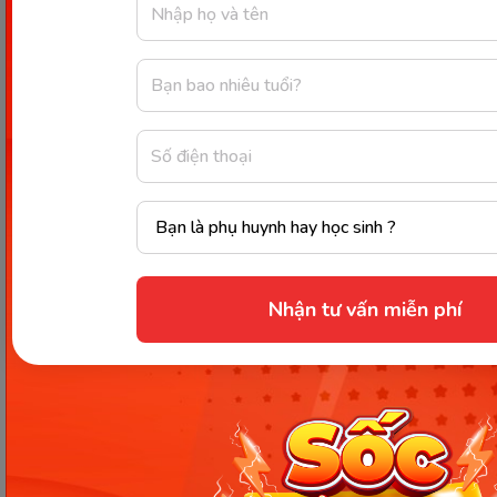
Cùng con chơi trò ú òa là cách giáo dục hiệu quả. (Ảnh: Sưu
tầm Internet)
Tiếp xúc với các chất liệu
Nếu ba mẹ cảm thấy băn khoăn không biết nên
dạy bé 2 tháng tuổi những gì thì có thể để bé tiếp
xúc với nhiều chất liệu. Qua đó rèn luyện xúc giác
và biết cách phân biệt những chất liệu khác nhau.
Nhận tư vấn miễn phí
Giả sử, ba mẹ có thể cho bé tập kéo giấy ra khỏi hộp
để tiếp xúc với chất liệu giấy mềm mại. Thay giấy
bằng các chất liệu khác như vải, ren, lanh,...
Hay bế bé đi xung quanh nhà và cầm tay bé, cho bé
chạm vào nhiều món đồ khác nhau như lọ hoa
bằng thủy tinh, gốm sứ, ghế sofa da, đồ chơi nhồi