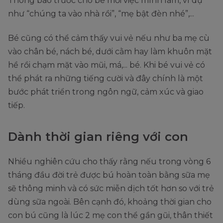
Thông báo trước cho bé mỗi việc mình làm, ví dụ
như “chúng ta vào nhà rồi”, “mẹ bật đèn nhé”,...
Bé cũng có thể cảm thấy vui vẻ nếu như ba mẹ cù
vào chân bé, nách bé, dưới cằm hay làm khuôn mặt
hề rồi chạm mặt vào mũi, má,... bé. Khi bé vui vẻ có
thể phát ra những tiếng cười và đây chính là một
bước phát triển trong ngôn ngữ, cảm xúc và giao
tiếp.
Dành thời gian riêng với con
Nhiều nghiên cứu cho thấy rằng nếu trong vòng 6
tháng đầu đời trẻ được bú hoàn toàn bằng sữa mẹ
sẽ thông minh và có sức miễn dịch tốt hơn so với trẻ
dùng sữa ngoài. Bên cạnh đó, khoảng thời gian cho
con bú cũng là lúc 2 mẹ con thể gần gũi, thân thiết