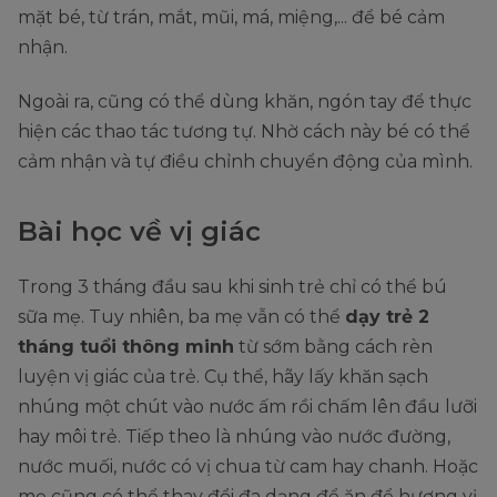
mặt bé, từ trán, mắt, mũi, má, miệng,... để bé cảm
nhận.
Ngoài ra, cũng có thể dùng khăn, ngón tay để thực
hiện các thao tác tương tự. Nhờ cách này bé có thể
cảm nhận và tự điều chỉnh chuyển động của mình.
Bài học về vị giác
Trong 3 tháng đầu sau khi sinh trẻ chỉ có thể bú
sữa mẹ. Tuy nhiên, ba mẹ vẫn có thể
dạy trẻ 2
tháng tuổi thông minh
từ sớm bằng cách rèn
luyện vị giác của trẻ. Cụ thể, hãy lấy khăn sạch
nhúng một chút vào nước ấm rồi chấm lên đầu lưỡi
hay môi trẻ. Tiếp theo là nhúng vào nước đường,
nước muối, nước có vị chua từ cam hay chanh. Hoặc
mẹ cũng có thể thay đổi đa dạng để ăn để hương vị