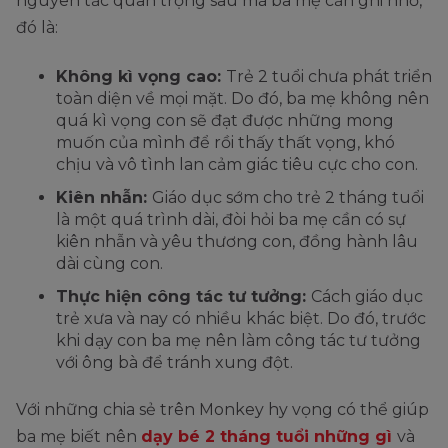
nguyên tắc quan trọng sau mà ba mẹ cần ghi nhớ,
đó là:
Không kì vọng cao:
Trẻ 2 tuổi chưa phát triển
toàn diện về mọi mặt. Do đó, ba mẹ không nên
quá kì vọng con sẽ đạt được những mong
muốn của mình để rồi thấy thất vọng, khó
chịu và vô tình lan cảm giác tiêu cực cho con.
Kiên nhẫn:
Giáo dục sớm cho trẻ 2 tháng tuổi
là một quá trình dài, đòi hỏi ba mẹ cần có sự
kiên nhẫn và yêu thương con, đồng hành lâu
dài cùng con.
Thực hiện công tác tư tưởng:
Cách giáo dục
trẻ xưa và nay có nhiều khác biệt. Do đó, trước
khi dạy con ba mẹ nên làm công tác tư tưởng
với ông bà để tránh xung đột.
Với những chia sẻ trên Monkey hy vọng có thể giúp
ba mẹ biết nên
dạy bé 2 tháng tuổi những gì
và