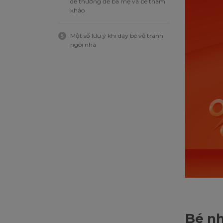
dễ thương để ba mẹ và bé tham
khảo
Một số lưu ý khi dạy bé vẽ tranh
5
ngôi nhà
Bé nh