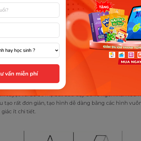
é vẽ ngôi nhà với 4 cách đơn giả
thể bắt đầu dạy bé vẽ nhà đơn giản cho bé, ít chi tiết s
 dần đến việc vẽ những ngôi nhà phức tạp hơn như loại
 có sân vườn và hoa. Cùng Monkey tìm hiểu ngay chi tiế
 bé vẽ ngôi nhà như thế nào ba mẹ nhé!
ư vấn miễn phí
 vẽ ngôi nhà đơn giản, ít chi tiết
ch tuyệt vời để ba mẹ bắt đầu dạy bé vẽ ngôi nhà. Kiểu 
u tạo rất đơn giản, tạo hình dễ dàng bằng các hình vuô
giác ít chi tiết.