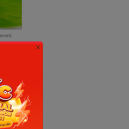
ernet)
u hội họa
cấu tạo
ểu nhà
.
 con học
ó thêm
đình
.