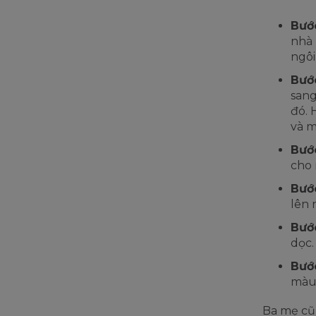
Bướ
nhà 
ngôi
Bướ
sang
đó. 
và m
Bướ
cho 
Bướ
lên 
Bướ
dọc.
Bướ
màu 
Ba mẹ cũ