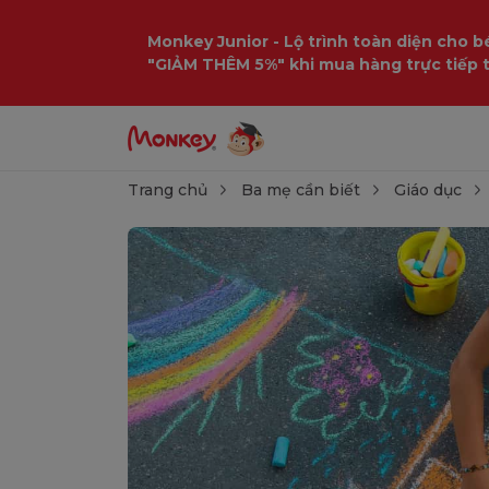
Monkey Junior - Lộ trình toàn diện cho bé
"GIẢM THÊM 5%" khi mua hàng trực tiếp 
Trang chủ
Ba mẹ cần biết
Giáo dục