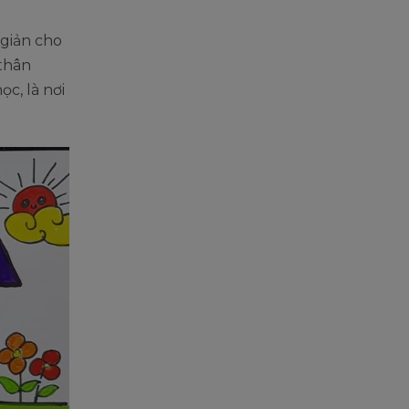
 giản cho
 thân
ọc, là nơi