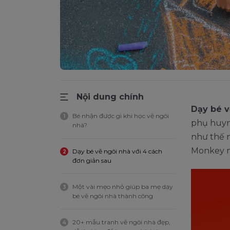
Nội dung chính
Dạy bé v
Bé nhận được gì khi học vẽ ngôi
1
phụ huyn
nhà?
như thế n
Monkey n
Dạy bé vẽ ngôi nhà với 4 cách
2
đơn giản sau
Một vài mẹo nhỏ giúp ba mẹ dạy
3
bé vẽ ngôi nhà thành công
20+ mẫu tranh vẽ ngôi nhà đẹp,
4