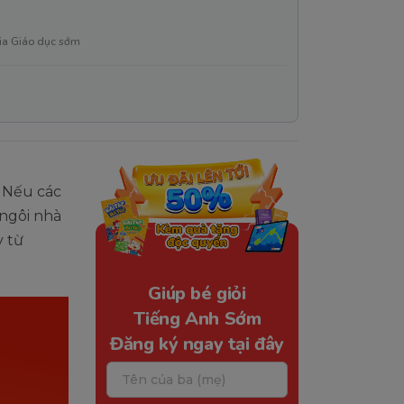
ia Giáo dục sớm
. Nếu các
ngôi nhà
y từ
Giúp bé giỏi
Tiếng Anh Sớm
Đăng ký ngay tại đây