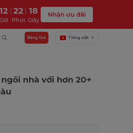
12
22
17
Nhận ưu đãi
Giờ
Phút
Giây
Bảng Giá
Tiếng việt
 ngôi nhà với hơn 20+
màu