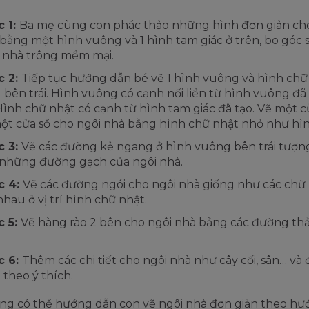
c 1:
Ba mẹ cùng con phác thảo những hình đơn giản ch
bằng một hình vuông và 1 hình tam giác ở trên, bo góc 
 nhà trông mềm mại.
c 2:
Tiếp tục hướng dẫn bé vẽ 1 hình vuông và hình chữ
 bên trái. Hình vuông có cạnh nối liền từ hình vuông đã
Hình chữ nhật có cạnh từ hình tam giác đã tạo. Vẽ một 
ột cửa sổ cho ngôi nhà bằng hình chữ nhật nhỏ như hì
c 3:
Vẽ các đường kẻ ngang ở hình vuông bên trái tượn
những đường gạch của ngôi nhà.
c 4:
Vẽ các đường ngói cho ngôi nhà giống như các chữ 
nhau ở vị trí hình chữ nhật.
c 5:
Vẽ hàng rào 2 bên cho ngôi nhà bằng các đường th
c 6:
Thêm các chi tiết cho ngôi nhà như cây cối, sân… và 
theo ý thích.
ng có thể hướng dẫn con vẽ ngôi nhà đơn giản theo hư