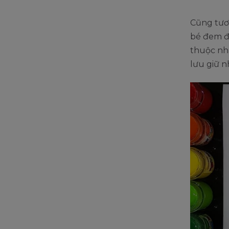
Cũng tươ
bé đem đế
thuộc nhấ
lưu giữ 