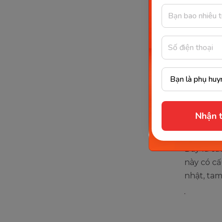
Dạy b
Ba mẹ có 
nâng cao
tầng, nhà
bước dạy
Nhận t
Dạy bé
Đây là cá
này có cấ
nhật, tam 