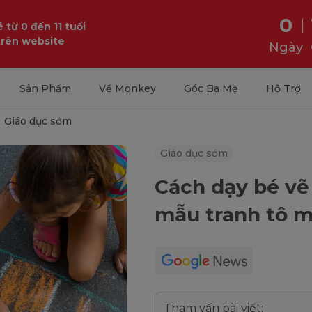
0
 từ 0 đến 11 tuổi
trên website
Ngày
Sản Phẩm
Về Monkey
Góc Ba Mẹ
Hỗ Trợ
Giáo dục sớm
Giáo dục sớm
Cách dạy bé vẽ
mẫu tranh tô 
Tham vấn bài viết: