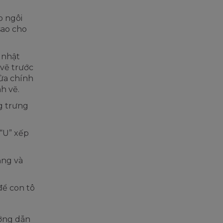
o ngôi
sao cho
 nhật
 vẽ trước
cửa chính
nh vẽ.
g trưng
“U” xếp
ẳng và
để con tô
ớng dẫn