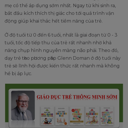
mẹ có thể áp dụng sớm nhất. Ngay từ khi sinh ra,
bắt đầu kích thích thị giác cho tới quá trình vận
động giúp khai thác hết tiềm năng của trẻ.
Ở độ tuổi từ 0 đến 6 tuổi, nhất là giai đoạn từ 0 - 3
tuổi, tốc độ tiếp thu của trẻ rất nhanh nhờ khả
năng chụp hình nguyên màng não phải. Theo đó,
dạy trẻ tһeo pһương pһáp Glenn Doman ở độ tuổi này
trẻ sẽ lĩnh hội được kiến thức rất nhanh mà không
hề bị áp lực.