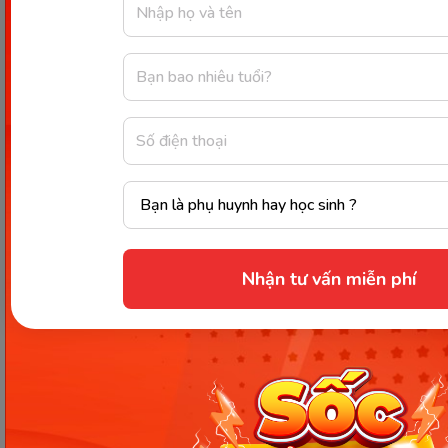
Tác giả cuốn sách đã sử dụng những thuật ngữ
“bit” để chỉ ra các thông tin được tạo ra nhờ hình
ảnh, tranh vẽ chính xác tới từng chi tiết, cụ thể,
riêng lẻ và to rõ. Từ những tấm thẻ thông minh
“bit”, cha mẹ có thể chia nhỏ thông tin và giáo dục
theo từng giai đoạn phát triển của con. Bên cạnh
đó, kiến thức mà giáo sư cung cấp còn đa dạng từ
lịch sử, văn hóa, âm nhạc, toán học giúp con khám
phá thế giới một cách toàn diện nhất.
Các ba mẹ hãy hướng dẫn bằng cách bổ sung kiến
Nhận tư vấn miễn phí
thức mới cho bé và ôn lại những kiến thức đã tiếp
thu trước đó một cách chính xác nhất. Đây là cuốn
sách phù hợp với các bậc cha mẹ để chủ động thu
xếp thời gian hướng dẫn con học đạt hiệu quả nhất.
Giá tham khảo: 104.000 VNĐ/1 sản phẩm.