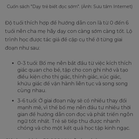
Cuốn sách "Dạy trẻ biết đọc sớm". (Ảnh: Sưu tầm Internet)
Độ tuổi thích hợp để hướng dẫn con là từ 0 đến 6
tuổi nên cha mẹ hãy dạy con càng sớm càng tốt. Lộ
trình học được tác giả đề cập cụ thể ở từng giai
đoạn như sau:
0-3 tuổi: Bố mẹ nên bắt đầu từ việc kích thích
giác quan cho bé, tập cho con ghi nhớ và tạo
điều kiện cho thị giác, thính giác, xúc giác,
khứu giác để vận hành liên tục và song song
cùng nhau.
3-6 tuổi: Ở giai đoạn này sẽ có nhiều thay đổi
mạnh mẽ, vì thế bố mẹ nên đầu tư nhiều thời
gian để hướng dẫn con đọc và phát triển ngôn
ngữ tốt nhất. Trẻ sẽ tiếp thu được nhanh
chóng và cho một kết quả học tập kinh ngạc.