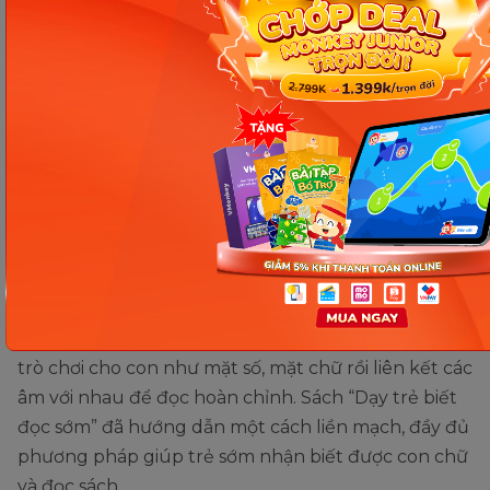
Cuốn sách "Dạy trẻ biết đọc
sớm"
Dạy bé biết đọc sớm là cuốn sách hướng dẫn cách
giáo dục dành cho phụ huynh có con ở độ tuổi từ 0
đến 6 tuổi. Cuốn sách ra mắt lần đầu tiên vào năm
1964 và đạt được thành công với hơn 5 triệu bản
được bán ra ở 22 quốc gia trên thế giới.
Công tác giáo dục cho trẻ sẽ được bắt đầu từ trước
khi con bước lên 3 tuổi, bố mẹ sẽ phải tổ chức các
trò chơi cho con như mặt số, mặt chữ rồi liên kết các
âm với nhau để đọc hoàn chỉnh. Sách “Dạy trẻ biết
đọc sớm” đã hướng dẫn một cách liền mạch, đầy đủ
phương pháp giúp trẻ sớm nhận biết được con chữ
và đọc sách.