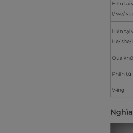
Hiện tại 
I/ we/ yo
Hiện tại 
He/ she/ 
Quá khứ
Phân từ 
V-ing
Nghĩa