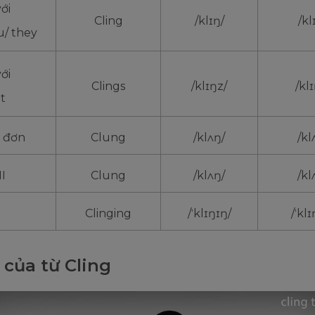
với
Cling
/klɪŋ/
/kl
u/ they
với
Clings
/klɪŋz/
/kl
it
 đơn
Clung
/klʌŋ/
/kl
II
Clung
/klʌŋ/
/kl
Clinging
/ˈklɪŋɪŋ/
/ˈkl
 của từ Cling