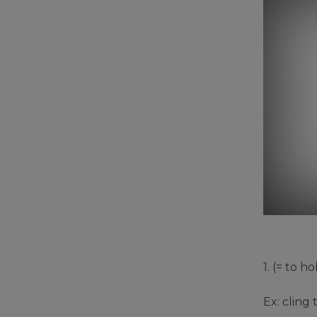
1. (= to h
Ex: cling