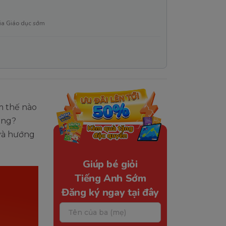
ia Giáo dục sớm
m thế nào
dụng?
 và hướng
Giúp bé giỏi
Tiếng Anh Sớm
Đăng ký ngay tại đây