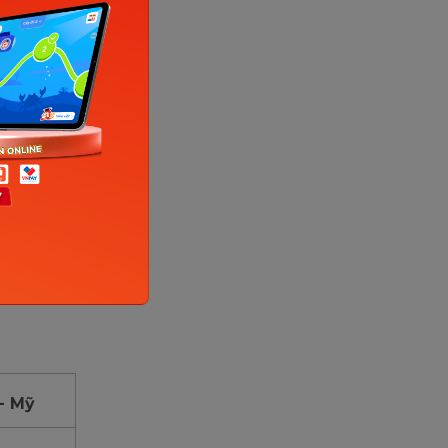
trong 3
 cách đọc
- Mỹ