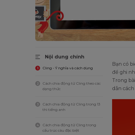
Nội dung chính
Bạn có b
Cling - Ý nghĩa và cách dùng
1
để ghi nh
Trong bài
Cách chia động từ Cling theo các
2
dẫn cách 
dạng thức
Cách chia động từ Cling trong 13
3
thì tiếng anh
Cách chia động từ Cling trong
4
cấu trúc câu đặc biệt