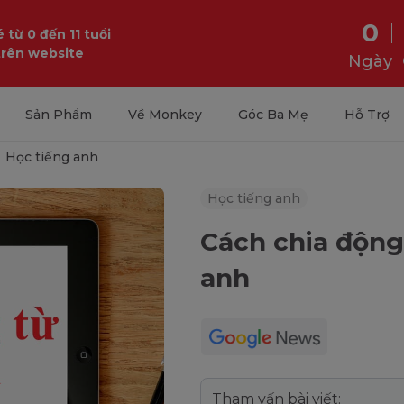
0
 từ 0 đến 11 tuổi
trên website
Ngày
Sản Phẩm
Về Monkey
Góc Ba Mẹ
Hỗ Trợ
Học tiếng anh
Học tiếng anh
Cách chia động 
anh
Tham vấn bài viết: