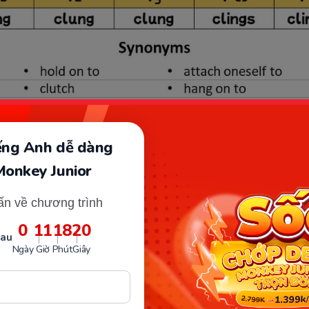
iếng Anh dễ dàng
Monkey Junior
ấn về chương trình
0
11
18
19
sau
Ngày
Giờ
Phút
Giây