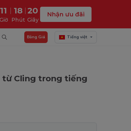
11
18
19
Nhận ưu đãi
Giờ
Phút
Giây
Bảng Giá
Tiếng việt
từ Cling trong tiếng