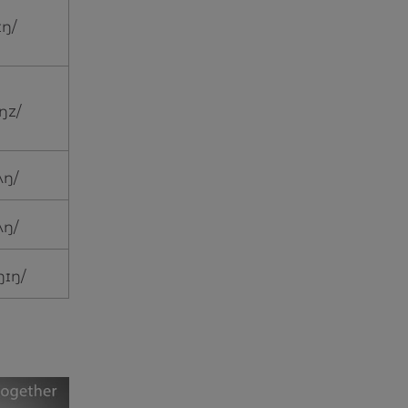
ɪŋ/
ɪŋz/
ʌŋ/
ʌŋ/
ɪŋɪŋ/