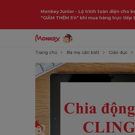
Monkey Junior - Lộ trình toàn diện cho bé
"GIẢM THÊM 5%" khi mua hàng trực tiếp 
Trang chủ
Ba mẹ cần biết
Giáo dục