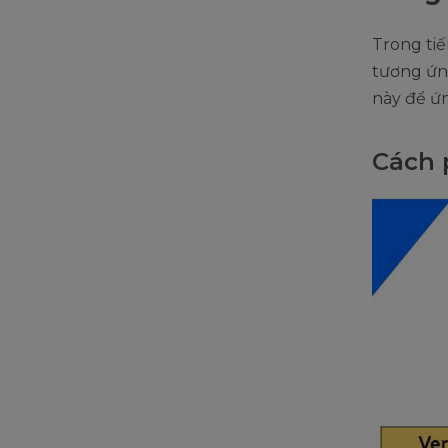
Trong tiế
tương ứng
này để ứn
Cách 