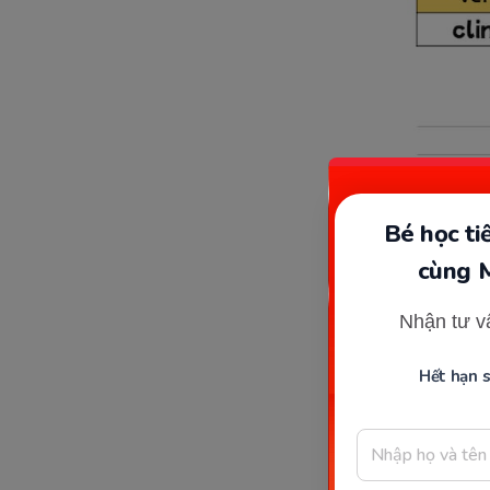
Bé học t
cùng 
Nhận tư v
Hết hạn 