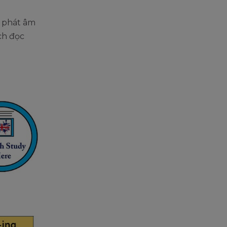
h phát âm
ch đọc